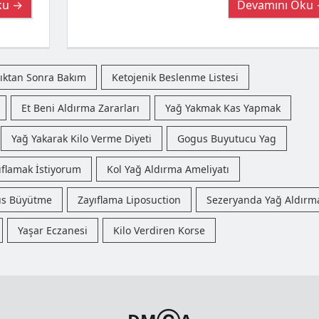
ku →
Devamını Oku
dıktan Sonra Bakım
Ketojenik Beslenme Listesi
Et Beni Aldırma Zararları
Yağ Yakmak Kas Yapmak
Yağ Yakarak Kilo Verme Diyeti
Gogus Buyutucu Yag
yıflamak İstiyorum
Kol Yağ Aldırma Ameliyatı
üs Büyütme
Zayıflama Liposuction
Sezeryanda Yağ Aldırm
Yaşar Eczanesi
Kilo Verdiren Korse