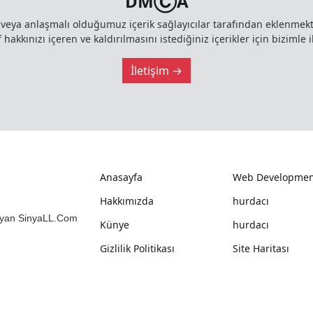
DMⒸA
z veya anlaşmalı olduğumuz içerik sağlayıcılar tarafından eklenme
 hakkınızı içeren ve kaldırılmasını istediğiniz içerikler için bizimle i
İletişim →
Anasayfa
Web Developmen
Hakkımızda
hurdacı
mlayan SinyaLL.Com
Künye
hurdacı
Gizlilik Politikası
Site Haritası