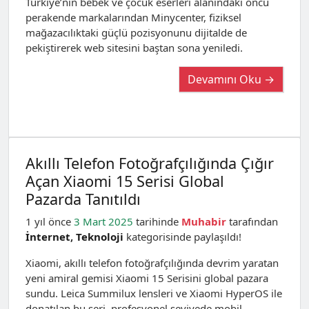
Türkiye’nin bebek ve çocuk eserleri alanındaki öncü
perakende markalarından Minycenter, fiziksel
mağazacılıktaki güçlü pozisyonunu dijitalde de
pekiştirerek web sitesini baştan sona yeniledi.
Devamını Oku →
Akıllı Telefon Fotoğrafçılığında Çığır
Açan Xiaomi 15 Serisi Global
Pazarda Tanıtıldı
1 yıl önce
3 Mart 2025
tarihinde
Muhabir
tarafından
İnternet
,
Teknoloji
kategorisinde paylaşıldı!
Xiaomi, akıllı telefon fotoğrafçılığında devrim yaratan
yeni amiral gemisi Xiaomi 15 Serisini global pazara
sundu. Leica Summilux lensleri ve Xiaomi HyperOS ile
donatılan bu seri, profesyonel seviyede mobil