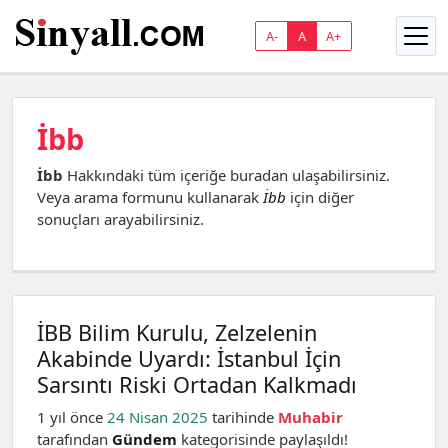
A-
A
A+
İbb
İbb
Hakkındaki tüm içeriğe buradan ulaşabilirsiniz.
Veya arama formunu kullanarak
İbb
için diğer
sonuçları arayabilirsiniz.
İBB Bilim Kurulu, Zelzelenin
Akabinde Uyardı: İstanbul İçin
Sarsıntı Riski Ortadan Kalkmadı
1 yıl önce
24 Nisan 2025
tarihinde
Muhabir
tarafından
Gündem
kategorisinde paylaşıldı!