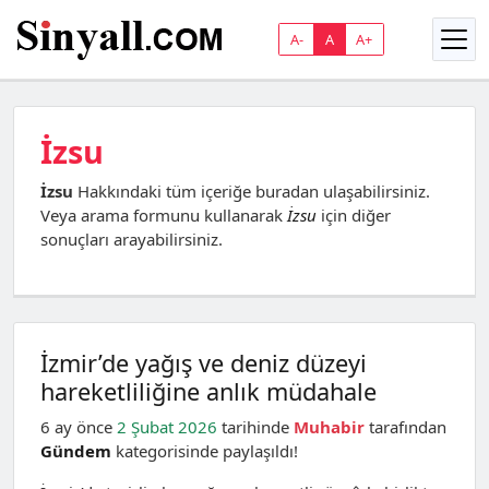
A-
A
A+
İzsu
İzsu
Hakkındaki tüm içeriğe buradan ulaşabilirsiniz.
Veya arama formunu kullanarak
İzsu
için diğer
sonuçları arayabilirsiniz.
İzmir’de yağış ve deniz düzeyi
hareketliliğine anlık müdahale
6 ay önce
2 Şubat 2026
tarihinde
Muhabir
tarafından
Gündem
kategorisinde paylaşıldı!