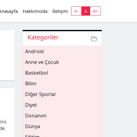
Anasayfa
Hakkımızda
İletişim
A-
A
A+
Kategoriler
Android
Anne ve Çocuk
Basketbol
Bilim
Diğer Sporlar
Diyet
Donanım
törü
Dünya
ade