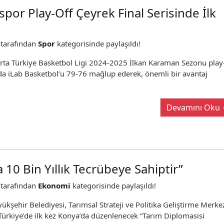
or Play-Off Çeyrek Final Serisinde İlk
tarafından
Spor
kategorisinde paylaşıldı!
rta Türkiye Basketbol Ligi 2024-2025 İlkan Karaman Sezonu play
nda iLab Basketbol’u 79-76 mağlup ederek, önemli bir avantaj
Devamını Oku
10 Bin Yıllık Tecrübeye Sahiptir”
tarafından
Ekonomi
kategorisinde paylaşıldı!
yükşehir Belediyesi, Tarımsal Strateji ve Politika Geliştirme Merke
 Türkiye’de ilk kez Konya’da düzenlenecek “Tarım Diplomasisi