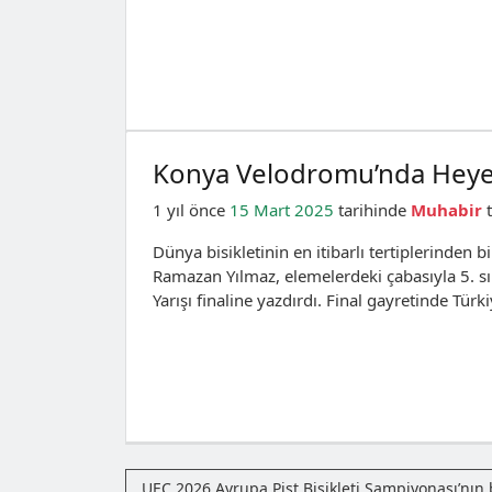
Konya Velodromu’nda Heye
1 yıl önce
15 Mart 2025
tarihinde
Muhabir
t
Dünya bisikletinin en itibarlı tertiplerinden 
Ramazan Yılmaz, elemelerdeki çabasıyla 5. sır
Yarışı finaline yazdırdı. Final gayretinde Türk
UEC 2026 Avrupa Pist Bisikleti Şampiyonası’nın 