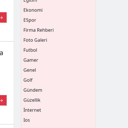
Eğitim
Ekonomi
 →
ESpor
Firma Rehberi
Foto Galeri
Futbol
a
Gamer
Genel
Golf
Gündem
Güzellik
 →
İnternet
Ios