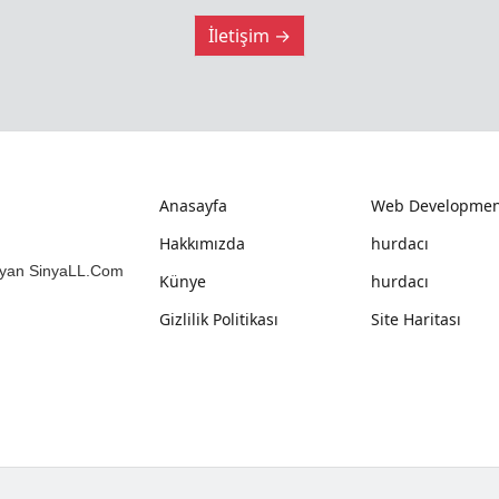
İletişim →
Anasayfa
Web Developmen
Hakkımızda
hurdacı
mlayan SinyaLL.Com
Künye
hurdacı
Gizlilik Politikası
Site Haritası