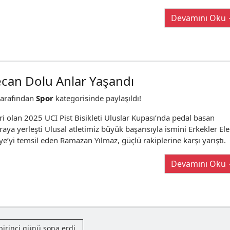
Devamını Oku
can Dolu Anlar Yaşandı
arafından
Spor
kategorisinde paylaşıldı!
biri olan 2025 UCI Pist Bisikleti Uluslar Kupası’nda pedal basan
aya yerleşti Ulusal atletimiz büyük başarısıyla ismini Erkekler E
iye’yi temsil eden Ramazan Yılmaz, güçlü rakiplerine karşı yarıştı.
Devamını Oku
birinci günü sona erdi