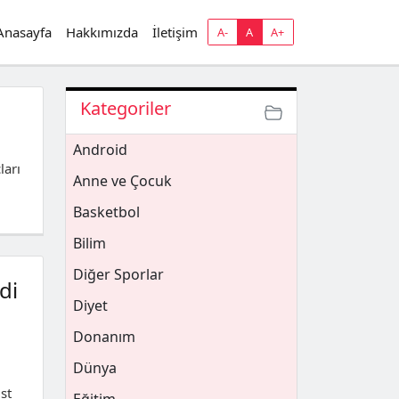
Anasayfa
Hakkımızda
İletişim
A-
A
A+
Kategoriler
Android
ları
Anne ve Çocuk
Basketbol
Bilim
Diğer Sporlar
di
Diyet
Donanım
Dünya
st