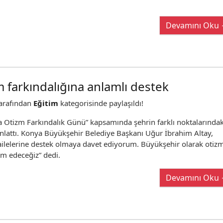
Devamını Oku
 farkındalığına anlamlı destek
arafından
Eğitim
kategorisinde paylaşıldı!
 Otizm Farkındalık Günü” kapsamında şehrin farklı noktalarındak
dınlattı. Konya Büyükşehir Belediye Başkanı Uğur İbrahim Altay,
ailelerine destek olmaya davet ediyorum. Büyükşehir olarak otizm
am edeceğiz” dedi.
Devamını Oku