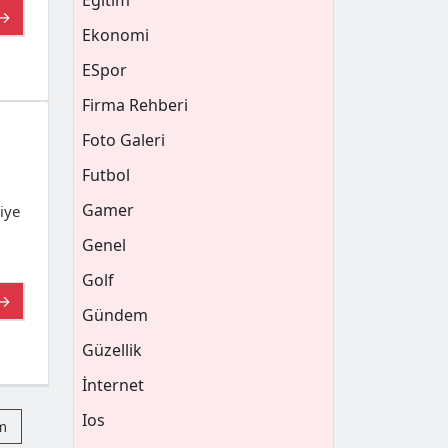
Eğitim
 →
Ekonomi
ESpor
Firma Rehberi
Foto Galeri
Futbol
Gamer
iye
Genel
Golf
 →
Gündem
Güzellik
İnternet
Ios
am