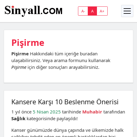
A-
A
A+
Pişirme
Pişirme
Hakkındaki tüm içeriğe buradan
ulaşabilirsiniz. Veya arama formunu kullanarak
Pişirme
için diğer sonuçları arayabilirsiniz.
Kansere Karşı 10 Beslenme Önerisi
1 yıl önce
5 Nisan 2025
tarihinde
Muhabir
tarafından
Sağlık
kategorisinde paylaşıldı!
Kanser günümüzde dünya çapında ve ülkemizde halk
sağlığını tehdit eden en önemli hastalıklardan biri