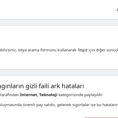
bilirsiniz. Veya arama formunu kullanarak
Tespit
için diğer sonuçl
gınların gizli faili ark hataları
tarafından
İnternet
,
Teknoloji
kategorisinde paylaşıldı!
 oluşmasında önemli pay sahibi, gelenek sigortalar ise bu hataları