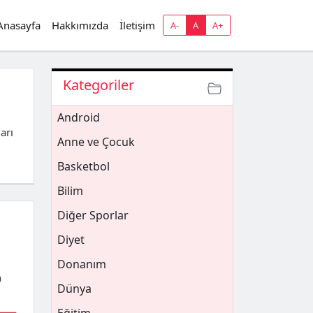
Anasayfa
Hakkımızda
İletişim
A-
A
A+
Kategoriler
Android
arı
Anne ve Çocuk
Basketbol
Bilim
Diğer Sporlar
Diyet
Donanım
n
Dünya