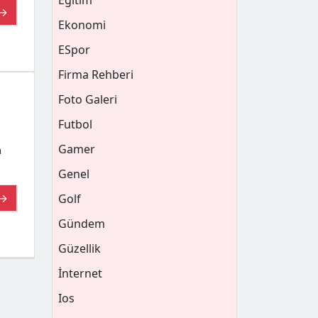
Eğitim
 →
Ekonomi
ESpor
Firma Rehberi
Foto Galeri
Futbol
Gamer
n
Genel
 →
Golf
Gündem
Güzellik
İnternet
Ios