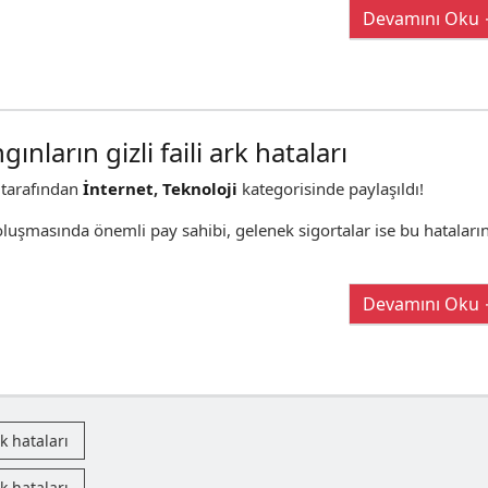
Devamını Oku
gınların gizli faili ark hataları
tarafından
İnternet
,
Teknoloji
kategorisinde paylaşıldı!
 oluşmasında önemli pay sahibi, gelenek sigortalar ise bu hataları
Devamını Oku
rk hataları
rk hataları