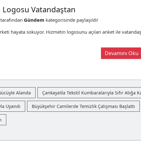
, Logosu Vatandaştan
tarafından
Gündem
kategorisinde paylaşıldı!
keti hayata sokuyor. Hizmetin logosunu açılan anket ile vatandaş
Devamını Oku
Gücüyle Alanda
Çankaya’da Tekstil Kumbaralarıyla Sıfır Atığa K
yla Uyandı
Büyükşehir Camilerde Temizlik Çalışması Başlattı
n