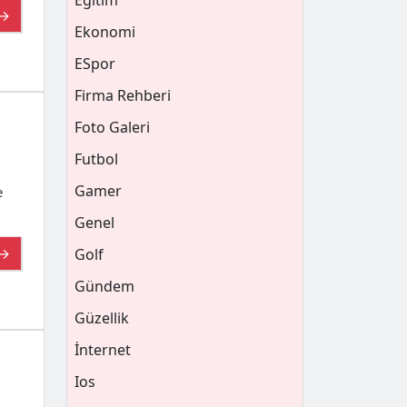
Eğitim
 →
Ekonomi
ESpor
Firma Rehberi
Foto Galeri
Futbol
Gamer
e
Genel
 →
Golf
Gündem
Güzellik
İnternet
Ios