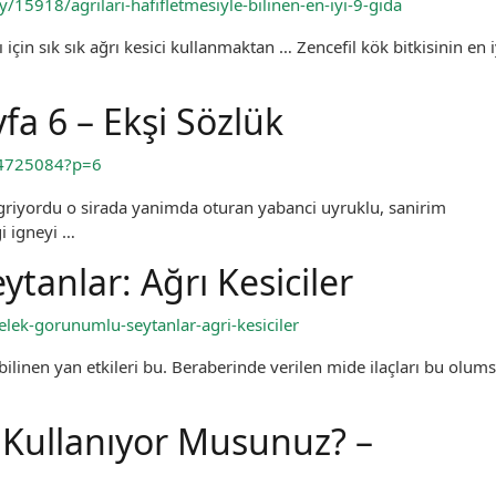
15918/agrilari-hafifletmesiyle-bilinen-en-iyi-9-gida
çin sık sık ağrı kesici kullanmaktan … Zencefil kök bitkisinin en i
ayfa 6 – Ekşi Sözlük
i–4725084?p=6
griyordu o sirada yanimda oturan yabanci uyruklu, sanirim
gi igneyi …
anlar: Ağrı Kesiciler
lek-gorunumlu-seytanlar-agri-kesiciler
bilinen yan etkileri bu. Beraberinde verilen mide ilaçları bu olum
u Kullanıyor Musunuz? –