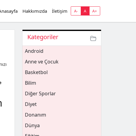
Anasayfa
Hakkımızda
İletişim
A-
A
A+
Kategoriler
Android
Anne ve Çocuk
nızı
Basketbol
e
Bilim
Diğer Sporlar
n
Diyet
Donanım
Dünya