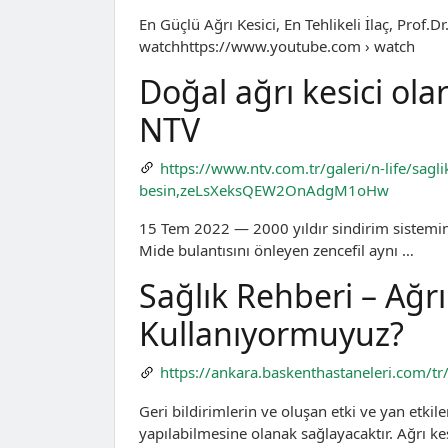
En Güçlü Ağrı Kesici, En Tehlikeli İlaç, Pro
watchhttps://www.youtube.com › watch
Doğal ağrı kesici ola
NTV
https://www.ntv.com.tr/galeri/n-life/sagli
besin,zeLsXeksQEW2OnAdgM1oHw
15 Tem 2022 — 2000 yıldır sindirim sistemine r
Mide bulantısını önleyen zencefil aynı …
Sağlık Rehberi – Ağrı
Kullanıyormuyuz?
https://ankara.baskenthastaneleri.com/tr/
Geri bildirimlerin ve oluşan etki ve yan etkile
yapılabilmesine olanak sağlayacaktır. Ağrı kes