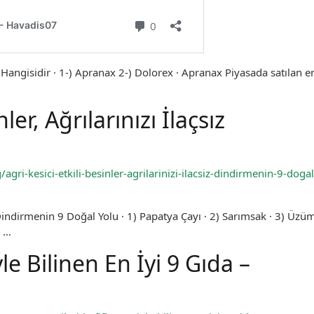
ç Hangisidir · 1-) Apranax 2-) Dolorex · Apranax Piyasada satılan e
ler, Ağrılarınızı İlaçsız
gri-kesici-etkili-besinler-agrilarinizi-ilacsiz-dindirmenin-9-dogal
ız Dindirmenin 9 Doğal Yolu · 1) Papatya Çayı · 2) Sarımsak · 3) Üzüm
) …
le Bilinen En İyi 9 Gıda –