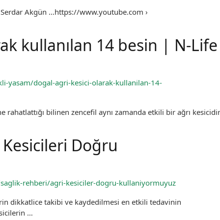
f.Dr.Serdar Akgün …https://www.youtube.com ›
rak kullanılan 14 besin | N-Life
kli-yasam/dogal-agri-kesici-olarak-kullanilan-14-
ahatlattığı bilinen zencefil aynı zamanda etkili bir ağrı kesicidir
 Kesicileri Doğru
saglik-rehberi/agri-kesiciler-dogru-kullaniyormuyuz
rin dikkatlice takibi ve kaydedilmesi en etkili tedavinin
icilerin …