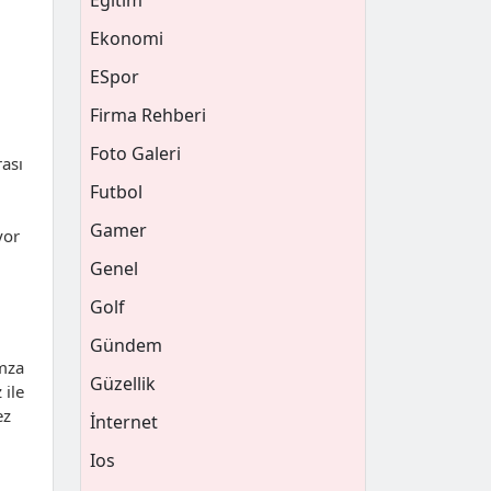
Eğitim
Ekonomi
ESpor
Firma Rehberi
Foto Galeri
rası
Futbol
Gamer
yor
Genel
Golf
Gündem
imza
Güzellik
 ile
ez
İnternet
Ios