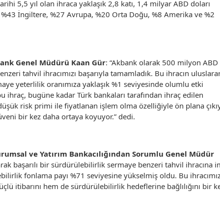
tarihi 5,5 yıl olan ihraca yaklaşık 2,8 katı, 1,4 milyar ABD doları
lımı %43 İngiltere, %27 Avrupa, %20 Orta Doğu, %8 Amerika ve %2
ank Genel Müdürü Kaan Gür
: “Akbank olarak 500 milyon ABD
enzeri tahvil ihracımızı başarıyla tamamladık. Bu ihracın uluslara
ye yeterlilik oranımıza yaklaşık %1 seviyesinde olumlu etki
bu ihraç, bugüne kadar Türk bankaları tarafından ihraç edilen
üşük risk primi ile fiyatlanan işlem olma özelliğiyle ön plana çıkı
veni bir kez daha ortaya koyuyor.” dedi.
rumsal ve Yatırım Bankacılığından Sorumlu Genel Müdür
rak başarılı bir sürdürülebilirlik sermaye benzeri tahvil ihracına 
bilirlik fonlama payı %71 seviyesine yükselmiş oldu. Bu ihracımız
lü itibarını hem de sürdürülebilirlik hedeflerine bağlılığını bir k