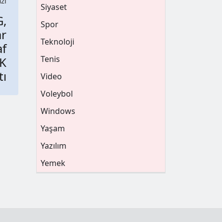
zı
Siyaset
,
Spor
ar
Teknoloji
af
Tenis
K
tı
Video
Voleybol
Windows
Yaşam
Yazılım
Yemek