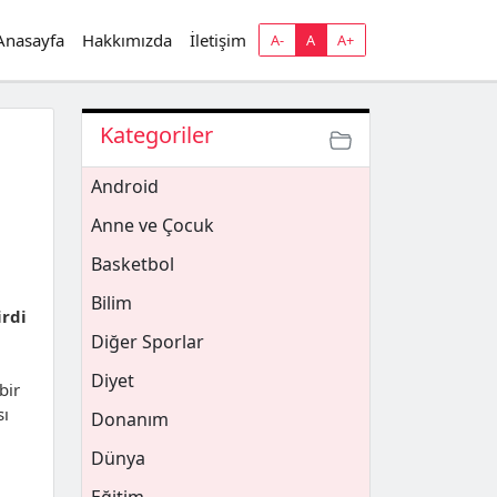
Anasayfa
Hakkımızda
İletişim
A-
A
A+
Kategoriler
Android
Anne ve Çocuk
Basketbol
Bilim
irdi
Diğer Sporlar
Diyet
bir
ı
Donanım
Dünya