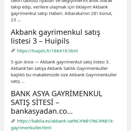
Getiri tablosu fiyatları ve değişimlerini anlık olarak
takip edip, verilere ulaşmak için tıklayın! Akbank
gayrimenkul satışı Haberi. Albaraka’nın 28’i konut,
23 …
Akbank gayrimenkul satış
listesi 3 – Huipils
https://huipils.fr/186418.html
5 gün önce — Akbank gayrimenkul satış listesi 3.
Akbank’tan satışa Akbank Satılık Gayrimenkuller
başlıklı bu makalemizde size Akbank Gayrimenkuller
satış …
BANK ASYA GAYRİMENKUL
SATIŞ SİTESİ –
bankasyadan.co…
https://babila.es/akbank-sat%C4%B1l%C4%B1k-
gayrimenkuller.html