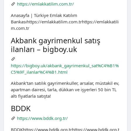
https://emlakkatilim.com.tr/
Anasayfa | Türkiye Emlak Katılım
Bankasıhttps://emlakkatilim.com.trhttps://emlakkatili
m.com.tr
Akbank gayrimenkul satış
ilanları – bigboy.uk
https://bigboy.uk/akbank_gayrimenkul_sat%C4%B1%
C5%9F_ilanlar%C4%B1.html
Akbank’tan satılık gayrimenkuller, arsalar, müstakil ev,
apartman dairesi, tarla, dükkan ve işyerleri 50 bin TL
altı fiyatlarla satışta!
BDDK
https://www.bddk.org.tr/
BDDKhttps://www.bddk.org.trhttps://www.bddk.org.t