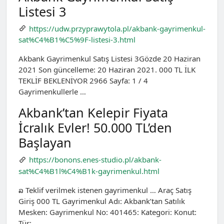
Listesi 3
https://udw.przyprawytola.pl/akbank-gayrimenkul-
sat%C4%B1%C5%9F-listesi-3.html
Akbank Gayrimenkul Satış Listesi 3Gözde 20 Haziran
2021 Son güncelleme: 20 Haziran 2021. 000 TL İLK
TEKLİF BEKLENİYOR 2966 Sayfa: 1 / 4
Gayrimenkullerle …
Akbank’tan Kelepir Fiyata
İcralık Evler! 50.000 TL’den
Başlayan
https://bonons.enes-studio.pl/akbank-
sat%C4%B1l%C4%B1k-gayrimenkul.html
ລ Teklif verilmek istenen gayrimenkul … Araç Satış
Giriş 000 TL Gayrimenkul Adı: Akbank’tan Satılık
Mesken: Gayrimenkul No: 401465: Kategori: Konut:
Tür: …