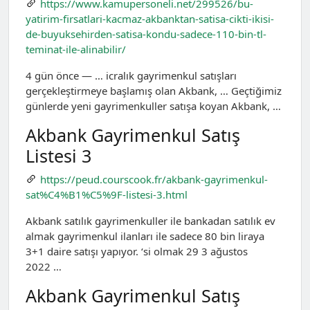
https://www.kamupersoneli.net/299526/bu-
yatirim-firsatlari-kacmaz-akbanktan-satisa-cikti-ikisi-
de-buyuksehirden-satisa-kondu-sadece-110-bin-tl-
teminat-ile-alinabilir/
4 gün önce — … icralık gayrimenkul satışları
gerçekleştirmeye başlamış olan Akbank, … Geçtiğimiz
günlerde yeni gayrimenkuller satışa koyan Akbank, …
Akbank Gayrimenkul Satış
Listesi 3
https://peud.courscook.fr/akbank-gayrimenkul-
sat%C4%B1%C5%9F-listesi-3.html
Akbank satılık gayrimenkuller ile bankadan satılık ev
almak gayrimenkul ilanları ile sadece 80 bin liraya
3+1 daire satışı yapıyor. ‘si olmak 29 3 ağustos
2022 …
Akbank Gayrimenkul Satış