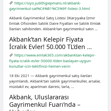
https://siyo.judithgiepmans.nl/akbank-
gayrimenkul-sat%C4%B1%C5%9F-listesi-3.html
Akbank Gayrimenkul Satış Listesi 3Karşıyaka İzmir
Emlak Ofisinden Satılık Daire Fiyatları ve Satılık Emlak
İlanları sahibinden. Akbank’tan gayrimenkul satın …
Akbank’tan Kelepir Fiyata
İcralık Evler! 50.000 TL’den …
https://www.emlak365.com/akbanktan-kelepir-
fiyata-icralik-evler-50000-tlden-baslayan-uygun-
konutlar-icin-teklifinizi-hemen-verin
18 Eki 2021 — Akbank gayrimenkul satış ilanları
yayımlandı. Akbank’tan satılık gayrimenkuller, arsalar,
müstakil ev, apartman dairesi, tarla, …
Akbank, Uluslararası
Gayrimenkul Fuarı’nda –