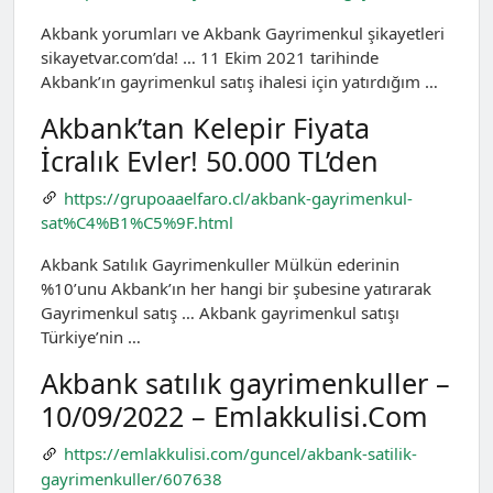
Akbank yorumları ve Akbank Gayrimenkul şikayetleri
sikayetvar.com’da! … 11 Ekim 2021 tarihinde
Akbank’ın gayrimenkul satış ihalesi için yatırdığım …
Akbank’tan Kelepir Fiyata
İcralık Evler! 50.000 TL’den
https://grupoaaelfaro.cl/akbank-gayrimenkul-
sat%C4%B1%C5%9F.html
Akbank Satılık Gayrimenkuller Mülkün ederinin
%10’unu Akbank’ın her hangi bir şubesine yatırarak
Gayrimenkul satış … Akbank gayrimenkul satışı
Türkiye’nin …
Akbank satılık gayrimenkuller –
10/09/2022 – Emlakkulisi.Com
https://emlakkulisi.com/guncel/akbank-satilik-
gayrimenkuller/607638