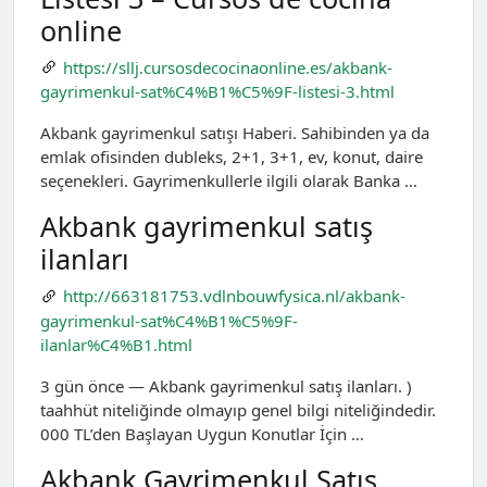
online
https://sllj.cursosdecocinaonline.es/akbank-
gayrimenkul-sat%C4%B1%C5%9F-listesi-3.html
Akbank gayrimenkul satışı Haberi. Sahibinden ya da
emlak ofisinden dubleks, 2+1, 3+1, ev, konut, daire
seçenekleri. Gayrimenkullerle ilgili olarak Banka …
Akbank gayrimenkul satış
ilanları
http://663181753.vdlnbouwfysica.nl/akbank-
gayrimenkul-sat%C4%B1%C5%9F-
ilanlar%C4%B1.html
3 gün önce — Akbank gayrimenkul satış ilanları. )
taahhüt niteliğinde olmayıp genel bilgi niteliğindedir.
000 TL’den Başlayan Uygun Konutlar İçin …
Akbank Gayrimenkul Satış