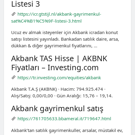
Listesi 3
https://icr.gtstijl.nl/akbank-gayrimenkul-
sat%C4%B1%C5%9F-listesi-3.html
Ucuz ev almak isteyenler için Akbank icradan konut
satışı listesini yayınladı. Bankadan satılık daire, arsa,
dükkan & diğer gayrimenkul fiyatlarını, …
Akbank TAS Hisse | AKBNK
Fiyatları – Investing.com
https://tr.investing.com/equities/akbank
Akbank T.A.Ş (AKBNK) · Hacim: 794.925.474 ·
Alış/Satış: 0,00/0,00 · Gün Aralığı: 15,76 – 19,14.
Akbank gayrimenkul satış
https://761705633.bbameral.it/719647.html
Akbank’tan satılık gayrimenkuller, arsalar, müstakil ev,