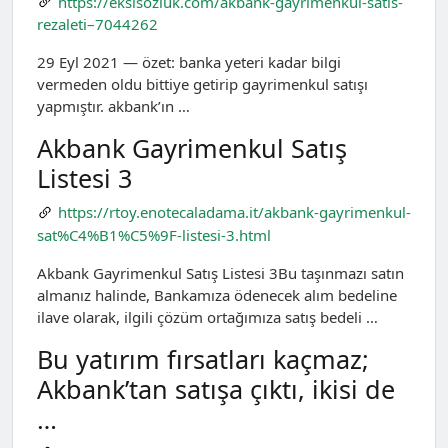
https://eksisozluk.com/akbank-gayrimenkul-satis-
rezaleti–7044262
29 Eyl 2021 — özet: banka yeteri kadar bilgi
vermeden oldu bittiye getirip gayrimenkul satışı
yapmıştır. akbank’ın …
Akbank Gayrimenkul Satış
Listesi 3
https://rtoy.enotecaladama.it/akbank-gayrimenkul-
sat%C4%B1%C5%9F-listesi-3.html
Akbank Gayrimenkul Satış Listesi 3Bu taşınmazı satın
almanız halinde, Bankamıza ödenecek alım bedeline
ilave olarak, ilgili çözüm ortağımıza satış bedeli …
Bu yatırım fırsatları kaçmaz;
Akbank’tan satışa çıktı, ikisi de
…