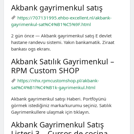
Akbank gayrimenkul satış
https://707131995.ehbo-excellent.nl/akbank-
gayrimenkul-sat%C4%B1%C5%9F.html
2 gün önce — Akbank gayrimenkul satış E devlet
hastane randevu sistemi. Yakın bankamatik. Ziraat
bankası ogs ekranı.
Akbank Satılık Gayrimenkul –
RPM Custom SHOP
https://nhx.rpmcustomshop.pl/akbank-
sat%C4%B1l%C4%B1k-gayrimenkul.html
Akbank gayrimenkul satışı Haberi. Portföyünü
görmek istediğiniz marka/kurumu seçiniz. Satılık
Gayrimenkullere ulaşmak için tıklayın.
Akbank Gayrimenkul Satış
Listesi 3 – Cursos de cocina