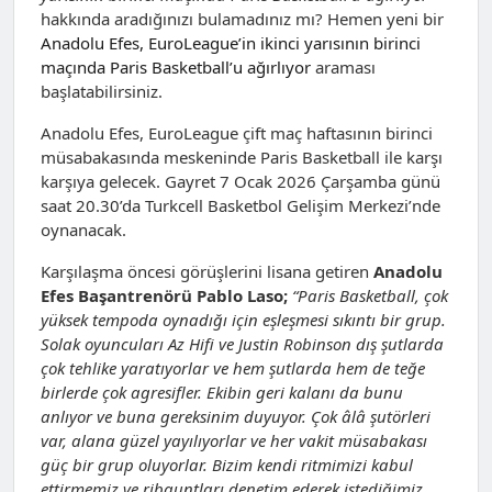
hakkında aradığınızı bulamadınız mı? Hemen yeni bir
Anadolu Efes, EuroLeague’in ikinci yarısının birinci
maçında Paris Basketball’u ağırlıyor
araması
başlatabilirsiniz.
Anadolu Efes, EuroLeague çift maç haftasının birinci
müsabakasında meskeninde Paris Basketball ile karşı
karşıya gelecek. Gayret 7 Ocak 2026 Çarşamba günü
saat 20.30’da Turkcell Basketbol Gelişim Merkezi’nde
oynanacak.
Karşılaşma öncesi görüşlerini lisana getiren
Anadolu
Efes Başantrenörü Pablo Laso;
“Paris Basketball, çok
yüksek tempoda oynadığı için eşleşmesi sıkıntı bir grup.
Solak oyuncuları Az Hifi ve Justin Robinson dış şutlarda
çok tehlike yaratıyorlar ve hem şutlarda hem de teğe
birlerde çok agresifler. Ekibin geri kalanı da bunu
anlıyor ve buna gereksinim duyuyor. Çok âlâ şutörleri
var, alana güzel yayılıyorlar ve her vakit müsabakası
güç bir grup oluyorlar. Bizim kendi ritmimizi kabul
ettirmemiz ve ribauntları denetim ederek istediğimiz