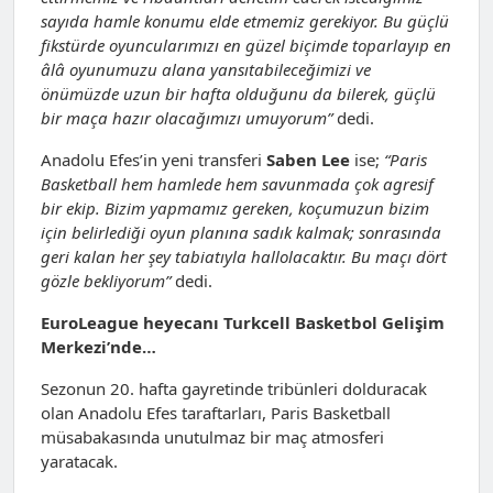
sayıda hamle konumu elde etmemiz gerekiyor. Bu güçlü
fikstürde oyuncularımızı en güzel biçimde toparlayıp en
âlâ oyunumuzu alana yansıtabileceğimizi ve
önümüzde uzun bir hafta olduğunu da bilerek, güçlü
bir maça hazır olacağımızı umuyorum”
dedi.
Anadolu Efes’in yeni transferi
Saben Lee
ise;
“Paris
Basketball hem hamlede hem savunmada çok agresif
bir ekip. Bizim yapmamız gereken, koçumuzun bizim
için belirlediği oyun planına sadık kalmak; sonrasında
geri kalan her şey tabiatıyla hallolacaktır. Bu maçı dört
gözle bekliyorum”
dedi.
EuroLeague heyecanı Turkcell Basketbol Gelişim
Merkezi’nde…
Sezonun 20. hafta gayretinde tribünleri dolduracak
olan Anadolu Efes taraftarları, Paris Basketball
müsabakasında unutulmaz bir maç atmosferi
yaratacak.