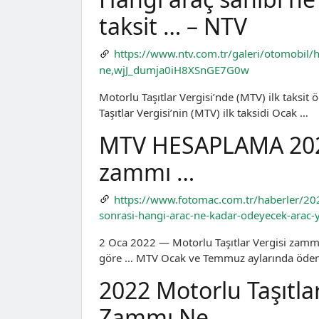
taksit … – NTV
https://www.ntv.com.tr/galeri/otomobil/h
ne,wjJ_dumja0iH8XSnGE7G0w
Motorlu Taşıtlar Vergisi’nde (MTV) ilk taksi
Taşıtlar Vergisi’nin (MTV) ilk taksidi Ocak …
MTV HESAPLAMA 2022!
zammı …
https://www.fotomac.com.tr/haberler/20
sonrasi-hangi-arac-ne-kadar-odeyecek-arac
2 Oca 2022 — Motorlu Taşıtlar Vergisi zamm
göre … MTV Ocak ve Temmuz aylarında öden
2022 Motorlu Taşıtla
Zammı Ne …