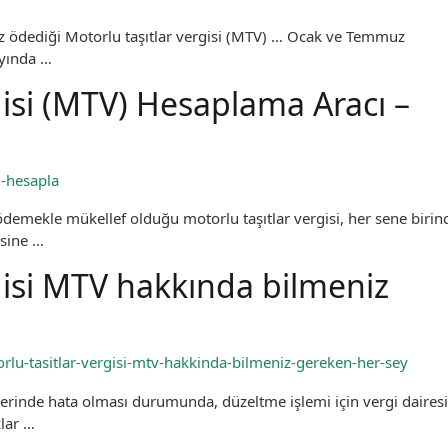
ez ödediği Motorlu taşıtlar vergisi (MTV) … Ocak ve Temmuz
ayında …
gisi (MTV) Hesaplama Aracı –
i-hesapla
ödemekle mükellef olduğu motorlu taşıtlar vergisi, her sene birinc
esine …
gisi MTV hakkında bilmeniz
lu-tasitlar-vergisi-mtv-hakkinda-bilmeniz-gereken-her-sey
lgilerinde hata olması durumunda, düzeltme işlemi için vergi daires
lar …