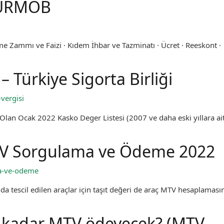
TÜRMOB
e Zammı ve Faizi · Kıdem İhbar ve Tazminatı · Ücret · Reeskont ·
– Türkiye Sigorta Birliği
-vergisi
i Olan Ocak 2022 Kasko Deger Listesi (2007 ve daha eski yıllara ai
V Sorgulama ve Ödeme 2022
a-ve-odeme
 tescil edilen araçlar için taşıt değeri de araç MTV hesaplaması
e kadar MTV ödeyecek? (MTV