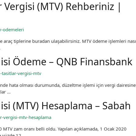
r Vergisi (MTV) Rehberiniz |
v-odemeleri
 araç tiplerine buradan ulaşabilirsiniz. MTV ödeme işlemleri nası
…
rgisi Ödeme – QNB Finansbank
asitlar-vergisi-mtv
lerinde hata olması durumunda, düzeltme işlemi için vergi dairesine
lar …
gisi (MTV) Hesaplama – Sabah
ar-vergisi-mtv-hesaplama
0 MTV zam oranı belli oldu. Yapılan açıklamada, 1 Ocak 2020
ne yüzde 12 …