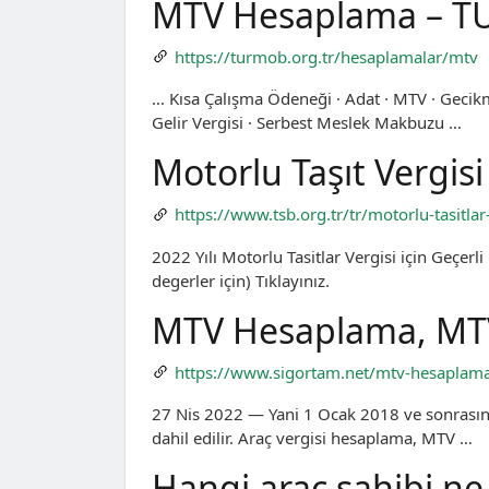
MTV Hesaplama – 
https://turmob.org.tr/hesaplamalar/mtv
… Kısa Çalışma Ödeneği · Adat · MTV · Gecikm
Gelir Vergisi · Serbest Meslek Makbuzu …
Motorlu Taşıt Vergisi 
https://www.tsb.org.tr/tr/motorlu-tasitlar
2022 Yılı Motorlu Tasitlar Vergisi için Geçerl
degerler için) Tıklayınız.
MTV Hesaplama, MT
https://www.sigortam.net/mtv-hesaplam
27 Nis 2022 — Yani 1 Ocak 2018 ve sonrasında
dahil edilir. Araç vergisi hesaplama, MTV …
Hangi araç sahibi n