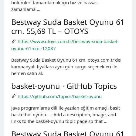
bölümleri tamamlamak için hız ve hassas
zamanlama …
Bestway Suda Basket Oyunu 61
cm. 55,69 TL – OTOYS
https://www.otoys.com.tr/bestway-suda-basket-
oyunu-61-cm.-12087
Bestway Suda Basket Oyunu 61 cm. otoys.com.tr’de!
kampanyalı fiyatlara aynı gün kargo seçenekleri ile
hemen satın al.
basket-oyunu · GitHub Topics
https://github.com/topics/basket-oyunu
Java programlama dili ile yazılan eğitim amaçlı basit
basketbol oyunu. … Add a description, image, and
links to the basket-oyunu topic page so that …
Bestway Suda Basket Oyunu 61