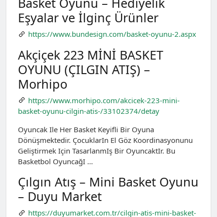
Basket Oyunu – Hediyelik
Eşyalar ve İlginç Ürünler
https://www.bundesign.com/basket-oyunu-2.aspx
Akçiçek 223 MİNİ BASKET
OYUNU (ÇILGIN ATIŞ) –
Morhipo
https://www.morhipo.com/akcicek-223-mini-
basket-oyunu-cilgin-atis-/33102374/detay
Oyuncak Ile Her Basket Keyifli Bir Oyuna
Dönüşmektedir. ÇocuklarIn El Göz Koordinasyonunu
Geliştirmek Için TasarlanmIş Bir OyuncaktIr. Bu
Basketbol OyuncağI …
Çılgın Atış – Mini Basket Oyunu
– Duyu Market
https://duyumarket.com.tr/cilgin-atis-mini-basket-