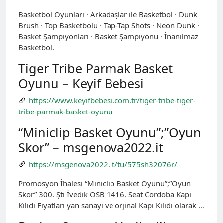
Basketbol Oyunları · Arkadaşlar ile Basketbol · Dunk
Brush · Top Basketbolu · Tap-Tap Shots · Neon Dunk ·
Basket Şampiyonları · Basket Şampiyonu · İnanılmaz
Basketbol.
Tiger Tribe Parmak Basket
Oyunu – Keyif Bebesi
https://www.keyifbebesi.com.tr/tiger-tribe-tiger-
tribe-parmak-basket-oyunu
“Miniclip Basket Oyunu”;”Oyun
Skor” – msgenova2022.it
https://msgenova2022.it/tu/575sh32076r/
Promosyon İhalesi “Miniclip Basket Oyunu”;”Oyun
Skor” 300. Şti İvedik OSB 1416. Seat Cordoba Kapı
Kilidi Fiyatları yan sanayi ve orjinal Kapı Kilidi olarak …