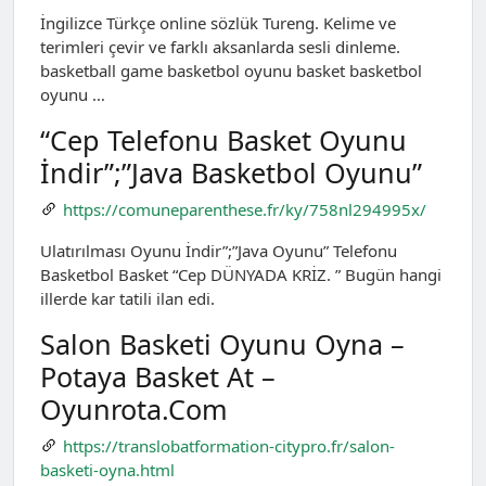
İngilizce Türkçe online sözlük Tureng. Kelime ve
terimleri çevir ve farklı aksanlarda sesli dinleme.
basketball game basketbol oyunu basket basketbol
oyunu …
“Cep Telefonu Basket Oyunu
İndir”;”Java Basketbol Oyunu”
https://comuneparenthese.fr/ky/758nl294995x/
Ulatırılması Oyunu İndir”;”Java Oyunu” Telefonu
Basketbol Basket “Cep DÜNYADA KRİZ. ” Bugün hangi
illerde kar tatili ilan edi.
Salon Basketi Oyunu Oyna –
Potaya Basket At –
Oyunrota.Com
https://translobatformation-citypro.fr/salon-
basketi-oyna.html