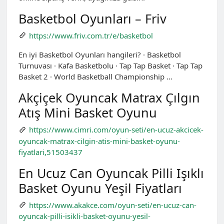
Basketbol Oyunları – Friv
https://www.friv.com.tr/e/basketbol
En iyi Basketbol Oyunları hangileri? · Basketbol
Turnuvası · Kafa Basketbolu · Tap Tap Basket · Tap Tap
Basket 2 · World Basketball Championship …
Akçiçek Oyuncak Matrax Çılgın
Atış Mini Basket Oyunu
https://www.cimri.com/oyun-seti/en-ucuz-akcicek-
oyuncak-matrax-cilgin-atis-mini-basket-oyunu-
fiyatlari,51503437
En Ucuz Can Oyuncak Pilli Işıklı
Basket Oyunu Yeşil Fiyatları
https://www.akakce.com/oyun-seti/en-ucuz-can-
oyuncak-pilli-isikli-basket-oyunu-yesil-