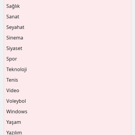
Sağlık
Sanat
Seyahat
Sinema
Siyaset
Spor
Teknoloji
Tenis
Video
Voleybol
Windows
Yaşam
Yazılım