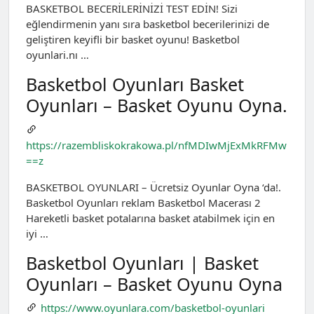
BASKETBOL BECERİLERİNİZİ TEST EDİN! Sizi
eğlendirmenin yanı sıra basketbol becerilerinizi de
geliştiren keyifli bir basket oyunu! Basketbol
oyunlari.nı …
Basketbol Oyunları Basket
Oyunları – Basket Oyunu Oyna.
https://razembliskokrakowa.pl/nfMDIwMjExMkRFMw
==z
BASKETBOL OYUNLARI – Ücretsiz Oyunlar Oyna ‘da!.
Basketbol Oyunları reklam Basketbol Macerası 2
Hareketli basket potalarına basket atabilmek için en
iyi …
Basketbol Oyunları | Basket
Oyunları – Basket Oyunu Oyna
https://www.oyunlara.com/basketbol-oyunlari