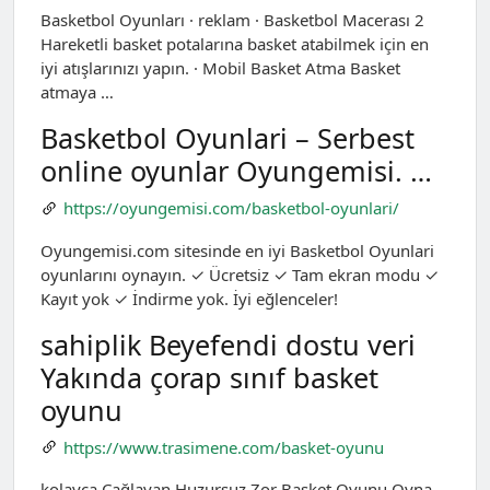
Basketbol Oyunları · reklam · Basketbol Macerası 2
Hareketli basket potalarına basket atabilmek için en
iyi atışlarınızı yapın. · Mobil Basket Atma Basket
atmaya …
Basketbol Oyunlari – Serbest
online oyunlar Oyungemisi. …
https://oyungemisi.com/basketbol-oyunlari/
Oyungemisi.com sitesinde en iyi Basketbol Oyunlari
oyunlarını oynayın. ✓ Ücretsiz ✓ Tam ekran modu ✓
Kayıt yok ✓ İndirme yok. İyi eğlenceler!
sahiplik Beyefendi dostu veri
Yakında çorap sınıf basket
oyunu
https://www.trasimene.com/basket-oyunu
kolayca Çağlayan Huzursuz Zor Basket Oyunu Oyna –