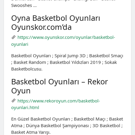
Swooshes …
Oyna Basketbol Oyunları
Oyunskor.com’da
https://www.oyunskor.com/oyunlar/basketbol-
oyunlari
Basketbol Oyunları ; Spiral Jump 3D ; Basketbol Smaçı
; Basket Random ; Basketbol Yıldızları 2019 ; Sokak
Basketbolcusu.
Basketbol Oyunları – Rekor
Oyun
https://www.rekoroyun.com/basketbol-
oyunlari.html
En Güzel Basketbol Oyunları ; Basketbol Maçı ; Basket
Atma ; Dünya Basketbol Şampiyonası ; 3D Basketbol ;
Basket Atma Yarışı.