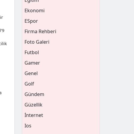
Eğitim
Ekonomi
ir
ESpor
279
Firma Rehberi
Foto Galeri
ilik
Futbol
Gamer
Genel
Golf
a
Gündem
Güzellik
İnternet
Ios