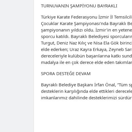
TURNUVANIN ŞAMPİYONU BAYRAKLI
Türkiye Karate Federasyonu İzmir İl Temsilci
Çocuklar Karate Şampiyonası’nda Bayraklı Bel
şampiyonanın yıldızı oldu. İzmir’in en yetene
sporcu katıldı. Bayraklı Belediyesi sporcu
Turgut, Deniz Naz Kılıç ve Nisa Ela Gök birinc
elde ederken; Uraz Kayra Erkaya, Zeyneb Sar
dereceleriyle kulübün başarılarına katkı sun
madalya ile en çok derece elde eden takımla
SPORA DESTEĞE DEVAM
Bayraklı Belediye Başkanı İrfan Önal, “Tüm s
desteklerin karşılığında elde ettikleri derec
imkanlarımız dahilinde desteklerimizi sürdür