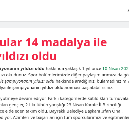
cular 14 madalya ile
ldızı oldu
iyonanın yıldızı oldu
hakkında yaklaşık 1 yıl önce
10 Nisan 20
mızı okudunuz.
Spor
bölümlerimizde diğer paylaşımlarımıza da gö
ile şampiyonanın yıldızı oldu
hakkında aradığınızı bulamadınız mı
lya ile şampiyonanın yıldızı oldu
araması başlatabilirsiniz.
büyütmeye devam ediyor. Farklı kategorilerde katıldıkları turnuval
olan gençler, 21 kulübün yarıştığı 23 Nisan Karate İl Birinciliği
e elde eden takım oldu. Bayraklı Belediye Başkanı İrfan Önal,
iyor. Azimleri ve başarıları için tüm sporcularımızı ve eğitmenler