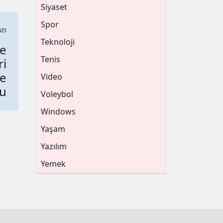
Siyaset
Spor
zı
Teknoloji
ve
Tenis
ri
ve
Video
su
Voleybol
Windows
Yaşam
Yazılım
Yemek