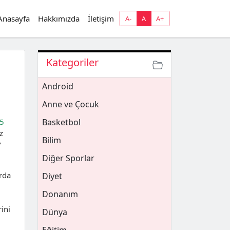
Anasayfa
Hakkımızda
İletişim
A-
A
A+
Kategoriler
Android
Anne ve Çocuk
25
Basketbol
z
Bilim
?
Diğer Sporlar
arda
Diyet
Donanım
ini
Dünya