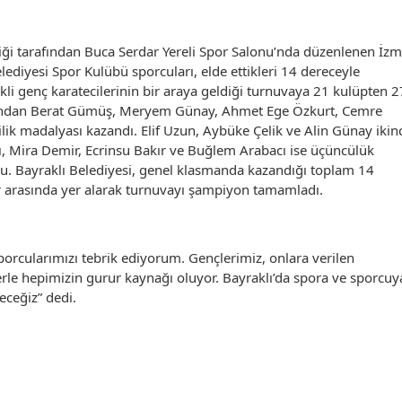
liği tarafından Buca Serdar Yereli Spor Salonu’nda düzenlenen İzm
ediyesi Spor Kulübü sporcuları, elde ettikleri 14 dereceyle
kli genç karatecilerinin bir araya geldiği turnuvaya 21 kulüpten 
larından Berat Gümüş, Meryem Günay, Ahmet Ege Özkurt, Cemre
ilik madalyası kazandı. Elif Uzun, Aybüke Çelik ve Alin Günay ikinc
ı, Mira Demir, Ecrinsu Bakır ve Buğlem Arabacı ise üçüncülük
du. Bayraklı Belediyesi, genel klasmanda kazandığı toplam 14
r arasında yer alarak turnuvayı şampiyon tamamladı.
porcularımızı tebrik ediyorum. Gençlerimiz, onlara verilen
elerle hepimizin gurur kaynağı oluyor. Bayraklı’da spora ve sporcuy
eceğiz” dedi.