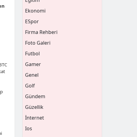
Eğitim
lın
Ekonomi
ESpor
Firma Rehberi
Foto Galeri
Futbol
Gamer
 BTC
kat
Genel
Golf
ep
Gündem
Güzellik
İnternet
Ios
ni