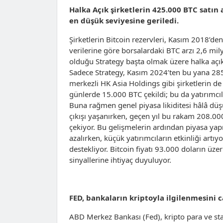
Halka Açık şirketlerin 425.000 BTC satın a
en düşük seviyesine geriledi.
Şirketlerin Bitcoin rezervleri, Kasım 2018’den
verilerine göre borsalardaki BTC arzı 2,6 mi
olduğu Strategy başta olmak üzere halka açık 
Sadece Strategy, Kasım 2024’ten bu yana 28
merkezli HK Asia Holdings gibi şirketlerin de
günlerde 15.000 BTC çekildi; bu da yatırımcıla
Buna rağmen genel piyasa likiditesi hâlâ düş
çıkışı yaşanırken, geçen yıl bu rakam 208.000 
çekiyor. Bu gelişmelerin ardından piyasa yap
azalırken, küçük yatırımcıların etkinliği art
destekliyor. Bitcoin fiyatı 93.000 doların üze
sinyallerine ihtiyaç duyuluyor.
FED, bankaların kriptoyla ilgilenmesini c
ABD Merkez Bankası (Fed), kripto para ve stabl