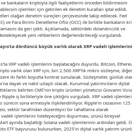
bankaların kriptoyla ilgili faaliyetlerini önceden bildirmesini
lecoin işlemleri için getirilen ek denetim kuralları iptal edildi.
etleri olağan denetim süreçleri çerçevesinde takip edilecek. Fed
) ve Para Birimi Denetleme Ofisi (OCC) ile birlikte bankaların kr
çıklamasını da geri çekti. Açıklamada, sektördeki dolandırıcılık ve
destekleyecek yeni rehberlerin değerlendirileceği vurgulandı.
ayıs’ta dördüncü büyük varlık olarak XRP vadeli işlemlerin
’ta XRP vadeli işlemlerini başlatacağını duyurdu. Bitcoin, Ether
ipto varlık olan XRP için, biri 2.500 XRP’lik mikro sözleşme, diğer
ere iki farklı boyutta kontrat sunulacak. Sözleşmeler, günlük ola
 dayalı ve nakit uzlaşılı olacak. Kurumsal yatırımcıların dijital
attıklarını belirten CME’nin kripto ürünleri yöneticisi Giovanni Vici
Ripple iş birlikleriyle öne çıktığını vurguladı. XRP vadeli işlemler
sürecin sona ermesiyle ilişkilendiriliyor. Ripple’ın cezasının 125
i, sektör tarafından düzenleyici bir rahatlama olarak
vadeli işlemlerini listeleyeceğini duyurması, ürünü bireysel
art ayında başlattığı Solana vadeli işlemlerinin ardından geldi. Ö
to ETF başvurusu bulunurken, 2025’in dijital varlık yatırım ürünl