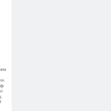
yasa
or.
ağı
ri
ç
f