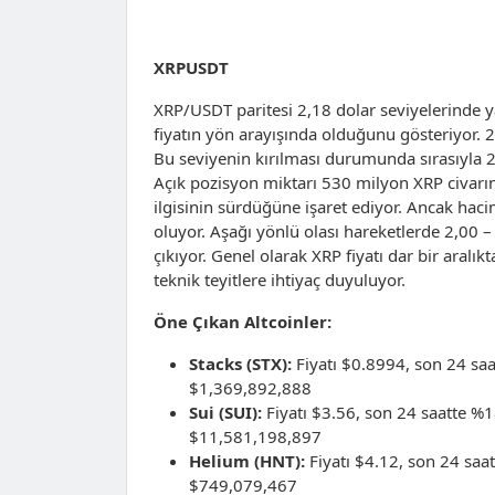
XRPUSDT
XRP/USDT paritesi 2,18 dolar seviyelerinde ya
fiyatın yön arayışında olduğunu gösteriyor. 
Bu seviyenin kırılması durumunda sırasıyla 2
Açık pozisyon miktarı 530 milyon XRP civarın
ilgisinin sürdüğüne işaret ediyor. Ancak haci
oluyor. Aşağı yönlü olası hareketlerde 2,00 
çıkıyor. Genel olarak XRP fiyatı dar bir aralık
teknik teyitlere ihtiyaç duyuluyor.
Öne Çıkan Altcoinler:
Stacks (STX):
Fiyatı $0.8994, son 24 saa
$1,369,892,888
Sui (SUI):
Fiyatı $3.56, son 24 saatte %1
$11,581,198,897
Helium (HNT):
Fiyatı $4.12, son 24 saa
$749,079,467