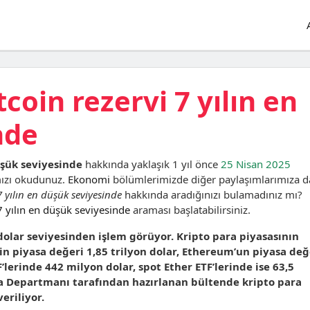
coin rezervi 7 yılın en
nde
üşük seviyesinde
hakkında yaklaşık 1 yıl önce
25 Nisan 2025
mızı okudunuz.
Ekonomi
bölümlerimizde diğer paylaşımlarımıza d
7 yılın en düşük seviyesinde
hakkında aradığınızı bulamadınız mı?
7 yılın en düşük seviyesinde
araması başlatabilirsiniz.
dolar seviyesinden işlem görüyor. Kripto para piyasasının
’in piyasa değeri 1,85 trilyon dolar, Ethereum’un piyasa değ
’lerinde 442 milyon dolar, spot Ether ETF’lerinde ise 63,5
ma Departmanı tarafından hazırlanan bültende kripto para
eriliyor.