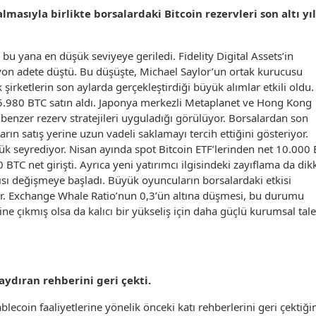
lmasıyla birlikte borsalardaki Bitcoin rezervleri son altı yı
 bu yana en düşük seviyeye geriledi. Fidelity Digital Assets’in
lyon adete düştü. Bu düşüşte, Michael Saylor’un ortak kurucusu
şirketlerin son aylarda gerçekleştirdiği büyük alımlar etkili oldu.
5.980 BTC satın aldı. Japonya merkezli Metaplanet ve Hong Kong
 benzer rezerv stratejileri uyguladığı görülüyor. Borsalardan son
rın satış yerine uzun vadeli saklamayı tercih ettiğini gösteriyor.
ük seyrediyor. Nisan ayında spot Bitcoin ETF’lerinden net 10.000
BTC net girişti. Ayrıca yeni yatırımcı ilgisindeki zayıflama da dik
ısı değişmeye başladı. Büyük oyuncuların borsalardaki etkisi
ıyor. Exchange Whale Ratio’nun 0,3’ün altına düşmesi, bu durumu
rine çıkmış olsa da kalıcı bir yükseliş için daha güçlü kurumsal tal
aydıran rehberini geri çekti.
ecoin faaliyetlerine yönelik önceki katı rehberlerini geri çektiği