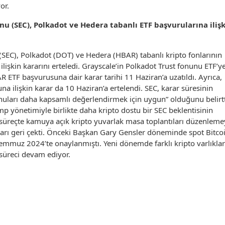
or.
 (SEC), Polkadot ve Hedera tabanlı ETF başvurularına iliş
EC), Polkadot (DOT) ve Hedera (HBAR) tabanlı kripto fonlarının
lişkin kararını erteledi. Grayscale’in Polkadot Trust fonunu ETF’y
 ETF başvurusuna dair karar tarihi 11 Haziran’a uzatıldı. Ayrıca,
a ilişkin karar da 10 Haziran’a ertelendi. SEC, karar süresinin
 konuları daha kapsamlı değerlendirmek için uygun” olduğunu belirtt
p yönetimiyle birlikte daha kripto dostu bir SEC beklentisinin
 süreçte kamuya açık kripto yuvarlak masa toplantıları düzenleme
vaları geri çekti. Önceki Başkan Gary Gensler döneminde spot Bitco
Temmuz 2024’te onaylanmıştı. Yeni dönemde farklı kripto varlıklar
süreci devam ediyor.