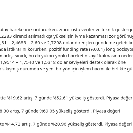
tay hareketini sürdürürken, zincir üstü veriler ve teknik gösterge
2,2283 direnci aşılmadıkça yükselişin ivme kazanması zor görünüy
,31 – 2,4685 – 2,60 ve 2,7298 dolar dirençleri gündeme gelebilir
da istikrarını korurken, pozitif funding rate (%0,01) long pozisyo
m artışı sınırlı, bu da yukarı yönlü hareketin zayıf kalmasına nede
– 1,9514 – 1,7540 ve 1,5318 dolar seviyeleri destek olarak öne
ta sıkışmış durumda ve yeni bir yön için işlem hacmi ile birlikte gü
tte %19.62 artış, 7 günde %52.61 yükseliş gösterdi. Piyasa değer
8.30 artış, 7 günde %69.05 yükseliş gösterdi. Piyasa değeri
tte %14.72 artış, 7 günde %20.96 yükseliş gösterdi. Piyasa değeri