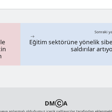
Sonraki ya
ile
Eğitim sektörüne yönelik sib
çin
saldırılar artıy
n
DMⒸA
z veya anlaşmalı olduğumuz içerik sağlayıcılar tarafından eklenme