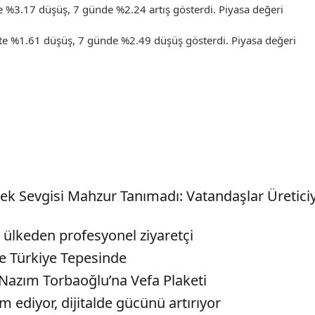
e %3.17 düşüş, 7 günde %2.24 artış gösterdi. Piyasa değeri
tte %1.61 düşüş, 7 günde %2.49 düşüş gösterdi. Piyasa değeri
çek Sevgisi Mahzur Tanımadı: Vatandaşlar Üreticiy
 ülkeden profesyonel ziyaretçi
de Türkiye Tepesinde
azım Torbaoğlu’na Vefa Plaketi
 ediyor, dijitalde gücünü artırıyor