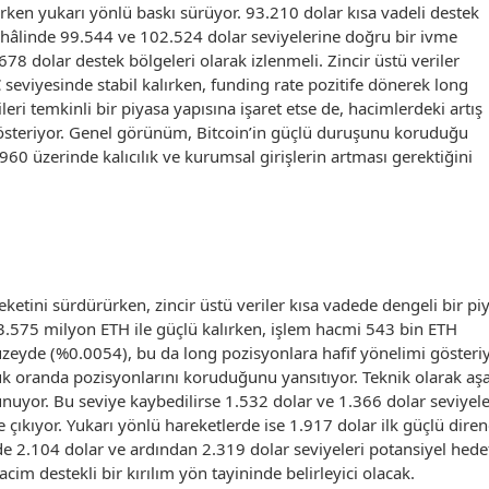
lurken yukarı yönlü baskı sürüyor. 93.210 dolar kısa vadeli destek
 hâlinde 99.544 ve 102.524 dolar seviyelerine doğru bir ivme
78 dolar destek bölgeleri olarak izlenmeli. Zincir üstü veriler
 seviyesinde stabil kalırken, funding rate pozitife dönerek long
leri temkinli bir piyasa yapısına işaret etse de, hacimlerdeki artış
 gösteriyor. Genel görünüm, Bitcoin’in güçlü duruşunu koruduğu
60 üzerinde kalıcılık ve kurumsal girişlerin artması gerektiğini
etini sürdürürken, zincir üstü veriler kısa vadede dengeli bir pi
ı 3.575 milyon ETH ile güçlü kalırken, işlem hacmi 543 bin ETH
üzeyde (%0.0054), bu da long pozisyonlara hafif yönelimi gösteriy
üyük oranda pozisyonlarını koruduğunu yansıtıyor. Teknik olarak aş
nuyor. Bu seviye kaybedilirse 1.532 dolar ve 1.366 dolar seviyele
 çıkıyor. Yukarı yönlü hareketlerde ise 1.917 dolar ilk güçlü diren
de 2.104 dolar ve ardından 2.319 dolar seviyeleri potansiyel hede
acim destekli bir kırılım yön tayininde belirleyici olacak.