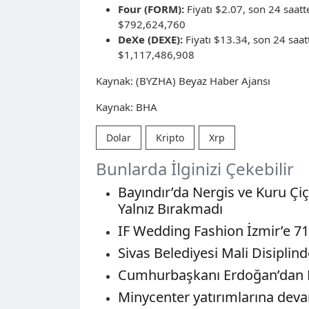
Four (FORM):
Fiyatı $2.07, son 24 saatt
$792,624,760
DeXe (DEXE):
Fiyatı $13.34, son 24 saa
$1,117,486,908
Kaynak: (BYZHA) Beyaz Haber Ajansı
Kaynak: BHA
Dolar
Kripto
Xrp
Bunlarda İlginizi Çekebilir
Bayındır’da Nergis ve Kuru Çi
Yalnız Bırakmadı
IF Wedding Fashion İzmir’e 71
Sivas Belediyesi Mali Disiplin
Cumhurbaşkanı Erdoğan’dan N
Minycenter yatırımlarına devam