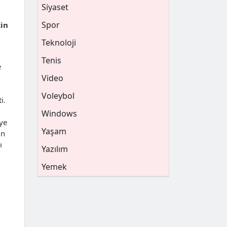
Siyaset
Spor
kin
Teknoloji
Tenis
e
Video
Voleybol
i.
Windows
ye
Yaşam
in
ı
Yazılım
Yemek