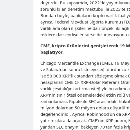
duyurdu. Bu kapsamda, 2022’de yayımlanan ve 
zorunlu kılan denetim mektubu ile 2023’te stab
Bundan böyle, bankaların kripto varlık faaliy
ayrıca, Federal Mevduat Sigorta Kurumu (FDIC
varlıklarla olan ilişkilerine dair önceki iki a
risklere dair endişeler sürse de, inovasyonu 
CME, kripto ürünlerini genişleterek 19 M
başlatıyor.
Chicago Mercantile Exchange (CME), 19 Mayıs
ve Solana’dan sonra listeleyeceği dördüncü kr
ise 50.000 XRP’lik standart sözleşme olmak üz
hesaplanan CME CF XRP-Dolar Referans Oranı’na
varlık çeşitliliğini artırma isteğiyle bu adımı 
XRP’nin sınır ötesi ödemelerdeki etkin rolü ve 
zamanlaması, Ripple ile SEC arasındaki hukuki 
milyon dolardan 50 milyon dolara düşürülmes
değerlendirildi. Ayrıca, Robinhood’un da XRP 
yatırımcılara da açacak. CME’nin XRP adımı, M
yandan SEC onayını bekleyen 70’ten fazla krip