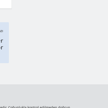
zı
er
or
ktedir. Çoğunlukla kontrol edilmeden doğrun