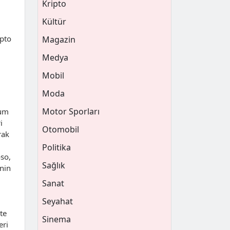
Kripto
Kültür
ipto
Magazin
Medya
Mobil
i
Moda
Motor Sporları
eum
i
Otomobil
rak
Politika
oso,
Sağlık
inin
Sanat
Seyahat
te
Sinema
eri