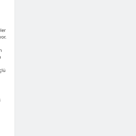
ler
or.
.
n
n
çlü
i