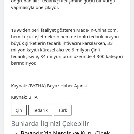
doğrudan alıcı-tedarikçi iletişimine güçlü bir vurgu
yapmasıyla öne çıkıyor.
1998’den beri faaliyet gösteren Made-in-China.com,
hem küçük işletmelerin hem de toplu tedarik arayan
büyük şirketlerin tedarik ihtiyacını karşılarken, 33
milyon kayıtlı küresel alıcı ve 6 milyon Çinli
tedarikçisiyle, 84 milyon ürün üzerinde 4.300 kategori
barındırıyor.
Kaynak: (BYZHA) Beyaz Haber Ajansı
Kaynak: BHA
Çin
Tedarik
Türk
Bunlarda İlginizi Çekebilir
Bayındır’da Nergis ve Kuru Çiçek