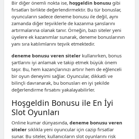
Bir diğer önemli nokta ise,
hoşgeldin bonusu
gibi
fırsatları birlikte değerlendirmektir. Bu tür bonuslar,
oyuncuların sadece deneme bonusu ile değil, aynı
zamanda diğer teşviklerle de kazanma şanslarını
artırmalarına olanak tanır. Örneğin, bazı siteler yeni
üyelere ek kazanımlar sunarak, deneme bonuslarının
yanı sıra katılımlarını teşvik etmektedir.
deneme bonusu veren siteler
kullanırken, bonus
şartlarını iyi anlamak ve takip etmek büyük önem
taşır. Bu, hem kazançlarınızı artırır hem de eğlenceli
bir oyun deneyimi sağlar. Oyuncular, dikkatli ve
bilinçli davranarak, bu bonusları en iyi şekilde
değerlendirme fırsatını yakalayabilirler.
Hoşgeldin Bonusu ile En İyi
Slot Oyunları
Online kumar dünyasında,
deneme bonusu veren
siteler
sıklıkla yeni oyuncular için cazip fırsatlar
sunar. Bu siteler, kullanıcıların slot oyunlarını risk