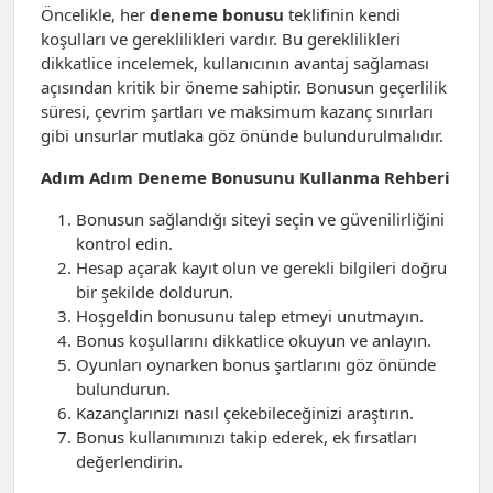
Öncelikle, her
deneme bonusu
teklifinin kendi
koşulları ve gereklilikleri vardır. Bu gereklilikleri
dikkatlice incelemek, kullanıcının avantaj sağlaması
açısından kritik bir öneme sahiptir. Bonusun geçerlilik
süresi, çevrim şartları ve maksimum kazanç sınırları
gibi unsurlar mutlaka göz önünde bulundurulmalıdır.
Adım Adım Deneme Bonusunu Kullanma Rehberi
Bonusun sağlandığı siteyi seçin ve güvenilirliğini
kontrol edin.
Hesap açarak kayıt olun ve gerekli bilgileri doğru
bir şekilde doldurun.
Hoşgeldin bonusunu talep etmeyi unutmayın.
Bonus koşullarını dikkatlice okuyun ve anlayın.
Oyunları oynarken bonus şartlarını göz önünde
bulundurun.
Kazançlarınızı nasıl çekebileceğinizi araştırın.
Bonus kullanımınızı takip ederek, ek fırsatları
değerlendirin.