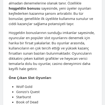
almadan denemelerine olanak tanır. Özellikle
hoşgeldin bonusu
sayesinde, yeni üyeler oyunları
keşfederken kazanma şansını artırabilir. Bu tür
bonuslar, genellikle ilk üyelikte kullanıma sunulur ve
ciddi kazançlar sağlama potansiyeli taşır.
Hoşgeldin bonuslarının sunduğu imkanlar sayesinde,
oyuncular en popüler slot oyunlarını denemek için
harika bir fırsat yakalarlar. Bu oyunlar arasında,
kullanıcıların en çok tercih ettiği ve yüksek kazanç
fırsatları sunan bazıları bulunmaktadır. Oyuncuların
dikkatini çeken kaliteli grafikler ve heyecan verici
temalarla dolu bu oyunlar, casino deneyimini daha
keyifli hale getirir.
Öne Çıkan Slot Oyunları
Wolf Gold
Gonzo’s Quest
Starburst
Book of Dead