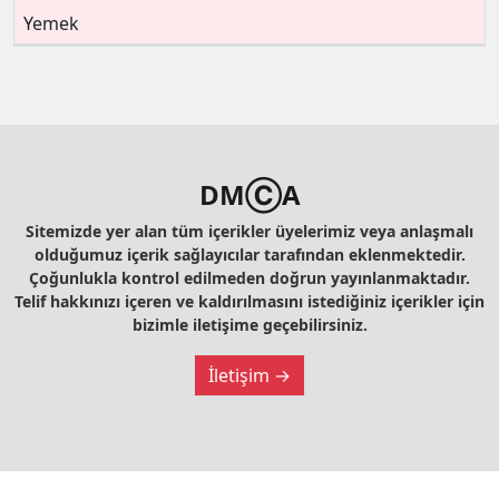
Yemek
DMⒸA
Sitemizde yer alan tüm içerikler üyelerimiz veya anlaşmalı
olduğumuz içerik sağlayıcılar tarafından eklenmektedir.
Çoğunlukla kontrol edilmeden doğrun yayınlanmaktadır.
Telif hakkınızı içeren ve kaldırılmasını istediğiniz içerikler için
bizimle iletişime geçebilirsiniz.
İletişim →