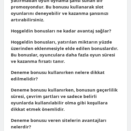
yatırmadan oyun oynama şansı sunan bir
promosyondur. Bu bonusu kullanarak slot
oyunlarını deneyebilir ve kazanma şansınızı
artırabilirsiniz.
Hoşgeldin bonusları ne kadar avantaj sağlar?
Hoşgeldin bonusları, yatırılan miktarın yüzde
üzerinden eklenmesiyle elde edilen bonuslardır.
Bu bonuslar, oyunculara daha fazla oyun süresi
ve kazanma fırsatı tanır.
Deneme bonusu kullanırken nelere dikkat
edilmelidir?
Deneme bonusu kullanırken, bonusun geçerlilik
süresi, çevrim şartları ve sadece belirli
oyunlarda kullanılabilir olma gibi koşullara
dikkat etmek önemlidir.
Deneme bonusu veren sitelerin avantajları
nelerdir?