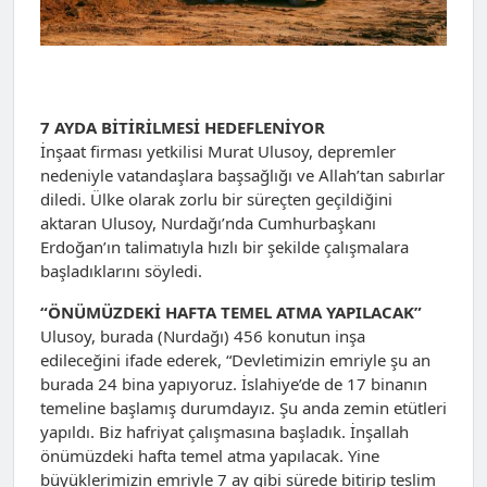
7 AYDA BİTİRİLMESİ HEDEFLENİYOR
İnşaat firması yetkilisi Murat Ulusoy, depremler
nedeniyle vatandaşlara başsağlığı ve Allah’tan sabırlar
diledi. Ülke olarak zorlu bir süreçten geçildiğini
aktaran Ulusoy, Nurdağı’nda Cumhurbaşkanı
Erdoğan’ın talimatıyla hızlı bir şekilde çalışmalara
başladıklarını söyledi.
“ÖNÜMÜZDEKİ HAFTA TEMEL ATMA YAPILACAK”
Ulusoy, burada (Nurdağı) 456 konutun inşa
edileceğini ifade ederek, “Devletimizin emriyle şu an
burada 24 bina yapıyoruz. İslahiye’de de 17 binanın
temeline başlamış durumdayız. Şu anda zemin etütleri
yapıldı. Biz hafriyat çalışmasına başladık. İnşallah
önümüzdeki hafta temel atma yapılacak. Yine
büyüklerimizin emriyle 7 ay gibi sürede bitirip teslim