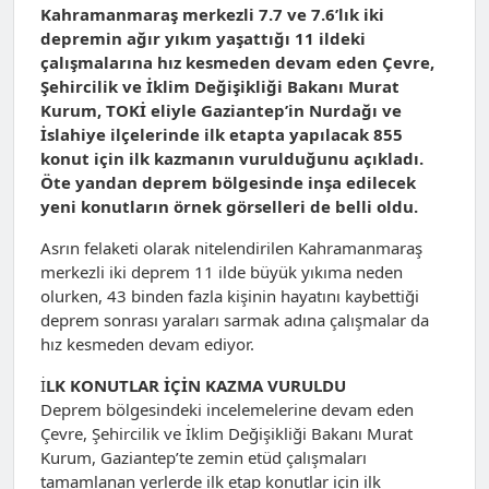
Kahramanmaraş merkezli 7.7 ve 7.6’lık iki
depremin ağır yıkım yaşattığı 11 ildeki
çalışmalarına hız kesmeden devam eden Çevre,
Şehircilik ve İklim Değişikliği Bakanı Murat
Kurum, TOKİ eliyle Gaziantep’in Nurdağı ve
İslahiye ilçelerinde ilk etapta yapılacak 855
konut için ilk kazmanın vurulduğunu açıkladı.
Öte yandan deprem bölgesinde inşa edilecek
yeni konutların örnek görselleri de belli oldu.
Asrın felaketi olarak nitelendirilen Kahramanmaraş
merkezli iki deprem 11 ilde büyük yıkıma neden
olurken, 43 binden fazla kişinin hayatını kaybettiği
deprem sonrası yaraları sarmak adına çalışmalar da
hız kesmeden devam ediyor.
İ
LK KONUTLAR İÇİN KAZMA VURULDU
Deprem bölgesindeki incelemelerine devam eden
Çevre, Şehircilik ve İklim Değişikliği Bakanı Murat
Kurum, Gaziantep’te zemin etüd çalışmaları
tamamlanan yerlerde ilk etap konutlar için ilk