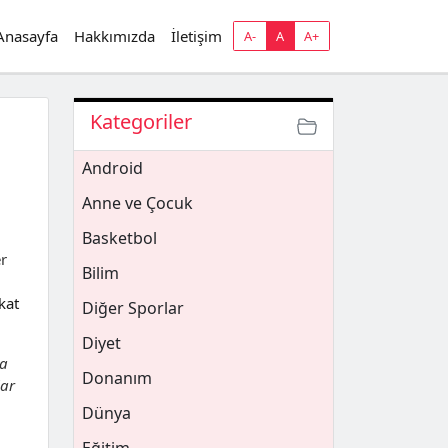
Anasayfa
Hakkımızda
İletişim
A-
A
A+
Kategoriler
Android
Anne ve Çocuk
Basketbol
r
Bilim
kat
Diğer Sporlar
Diyet
ra
Donanım
lar
Dünya