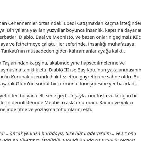
anan Cehennemler ortasındaki Ebedi Çatışma’dan kaçma isteğinde
Bin yıllara yayılan yüzyıllar boyunca insanlık, kapısına dayana
Berbatlar; Diablo, Baal ve Mephisto, ve bazen onların geçimsiz Kü
maya ve fethetmeye çalıştı. Her seferinde, insanlığı muhafazaya
m Tarikatı’nın müsaadeden giden kahramanlar ayağa kalktı.
uh Taşları’ndan kaçışına, akabinde yine hapsedilmelerine ve
aşmasına tanıklık etti. Diablo III ise Baş Kötü’nün yakalanmasını
n’ın Korunak üzerinde hak tez etme gayretlerine sahne oldu. Bu
ozlaşarak Ölüm’ün somut bir formuna dönüşmesine yer hazırladı.
tinden bu yana elli sene geçti. İnşayla, unutuşla ve kırılgan bir
lerin derinliklerinde Mephisto asla unutmadı. Kadim ve yakıcı
nelinde fitne ve yozlaşma tohumlarını ekti.
ydı… ancak yeniden buradayız. Size hür irade verdim… ve siz onu
 uğruna tükettiniz. Özgürlük sunulduğunda siz tiranlığı seçtiniz.