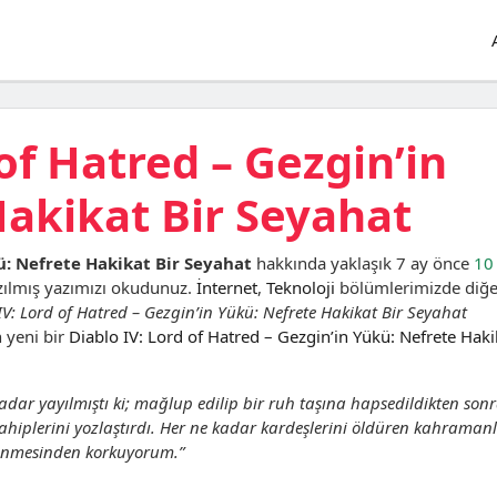
of Hatred – Gezgin’in
Hakikat Bir Seyahat
kü: Nefrete Hakikat Bir Seyahat
hakkında yaklaşık 7 ay önce
10
zılmış yazımızı okudunuz.
İnternet
,
Teknoloji
bölümlerimizde diğe
IV: Lord of Hatred – Gezgin’in Yükü: Nefrete Hakikat Bir Seyahat
 yeni bir
Diablo IV: Lord of Hatred – Gezgin’in Yükü: Nefrete Haki
adar yayılmıştı ki; mağlup edilip bir ruh taşına hapsedildikten son
rahiplerini yozlaştırdı. Her ne kadar kardeşlerini öldüren kahraman
 dönmesinden korkuyorum.”