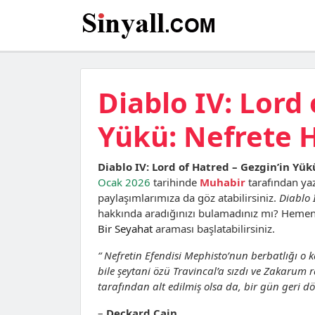
Diablo IV: Lord 
Yükü: Nefrete 
Diablo IV: Lord of Hatred – Gezgin’in Yü
Ocak 2026
tarihinde
Muhabir
tarafından ya
paylaşımlarımıza da göz atabilirsiniz.
Diablo 
hakkında aradığınızı bulamadınız mı? Hemen
Bir Seyahat
araması başlatabilirsiniz.
“
Nefretin Efendisi Mephisto’nun berbatlığı o k
bile şeytani özü Travincal’a sızdı ve Zakarum 
tarafından alt edilmiş olsa da, bir gün geri
–
Deckard Cain