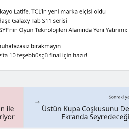
kayo Latife, TCL’in yeni marka elçisi oldu
daşı: Galaxy Tab S11 serisi
F’nin Oyun Teknolojileri Alanında Yeni Yatırımı:
 muhafazasız bırakmayın
a 10 teşebbüsçü final için hazır!
Sonraki ya
n ile
Üstün Kupa Coşkusunu De
riyor
Ekranda Seyredeceğ