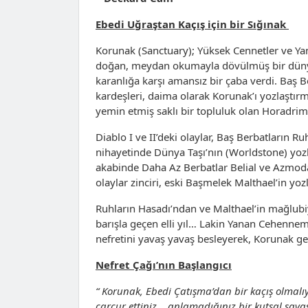
Ebedi Uğraştan Kaçış için bir Sığınak
Korunak (Sanctuary); Yüksek Cennetler ve Y
doğan, meydan okumayla dövülmüş bir dünya. 
karanlığa karşı amansız bir çaba verdi. Baş 
kardeşleri, daima olarak Korunak’ı yozlaştır
yemin etmiş saklı bir topluluk olan Horadri
Diablo I ve II’deki olaylar, Baş Berbatların R
nihayetinde Dünya Taşı’nın (Worldstone) yozl
akabinde Daha Az Berbatlar Belial ve Azmoda
olaylar zinciri, eski Başmelek Malthael’in y
Ruhların Hasadı’ndan ve Malthael’in mağlubiye
barışla geçen elli yıl… Lakin Yanan Cehennem
nefretini yavaş yavaş besleyerek, Korunak ge
Nefret Çağı’nın Başlangıcı
“
Korunak, Ebedi Çatışma’dan bir kaçış olmalı
çarçur ettiniz… anlamadığınız bir kutsal savaş