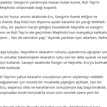
ladılar. Gezgin’in yardımıyla mezarı bulan küme, Ruh Taşı’nı
 Mephisto ortasındaki bağı kopardı.
a bir huzur anının akabinde Eru, Gezgin’e ihanet ettiğini ve
u ihanet, Baş Kötü’nün diyarına açılan karanlık bir yarığı tetikledi.
hu, bir şeylerin karşıt gittiğini hissederek Neyrelle ve Gezgin’i
cudunu ve Ruh Taşı’nı ele geçirirken Mephisto’nun manyakça kahkah
tım… Sen de seninkini yap,” diyerek yarıktan içeri atlarken, Nefre
vaşa tutuştu. Neyrelle’in Akarat’ın ruhunu uyandırma uğraşları so
üm umutlar tükenmişken Akarat’ın ruhu son bir defa uyandı ve ka
çin kullandı. Savaşın akabinde Gezgin ve Neyrelle, Eru’yu bulma
lde buldular.
uh Taşı’nın yahut Akarat’ın vücudunun yerini söylemeyi reddetti.
ğışlaması için onunla bir muahede yaptığını açıkladı. Son bir
Eru, başarısız oldu ve kararlarının sonuçlarıyla baş başa bırakıldı.
vuşmadan evvel Korunak’ta onun izini sürmek üzere yeni bir
nde devam ediyor. Burada Akarat’ın vücudu, Mephisto’nun kara