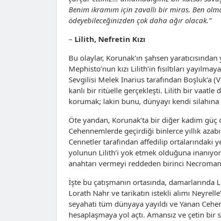
Benim ikramım için zavallı bir miras. Ben o
ödeyebileceğinizden çok daha ağır olacak.”
–
Lilith, Nefretin Kızı
Bu olaylar, Korunak’ın şahsen yaratıcısından ye
Mephisto’nun kızı Lilith’in fısıltıları yayılmay
Sevgilisi Melek Inarius tarafından Boşluk’a 
kanlı bir ritüelle gerçekleşti. Lilith bir vaa
korumak; lakin bunu, dünyayı kendi silahın
Öte yandan, Korunak’ta bir diğer kadim güç 
Cehennemlerde geçirdiği binlerce yıllık aza
Cennetler tarafından affedilip ortalarındaki y
yolunun Lilith’i yok etmek olduğuna inanıyo
anahtarı vermeyi reddeden birinci Necroman
İşte bu çatışmanın ortasında, damarlarında L
Lorath Nahr ve tarikatın istekli alımı Neyrell
seyahati tüm dünyaya yayıldı ve Yanan Cehenne
hesaplaşmaya yol açtı. Amansız ve çetin bir 