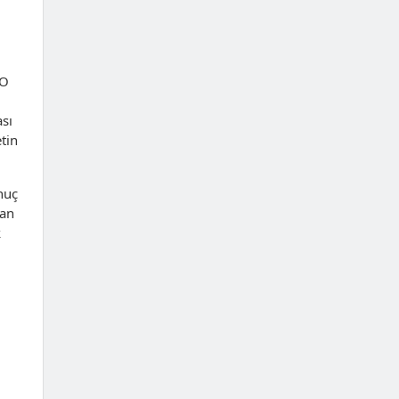
 O
ası
tin
nuç
lan
k