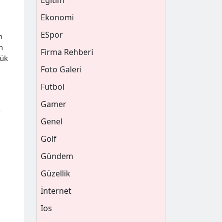
Eğitim
Ekonomi
ESpor
n
n
Firma Rehberi
çük
Foto Galeri
Futbol
Gamer
n
Genel
Golf
Gündem
Güzellik
İnternet
Ios