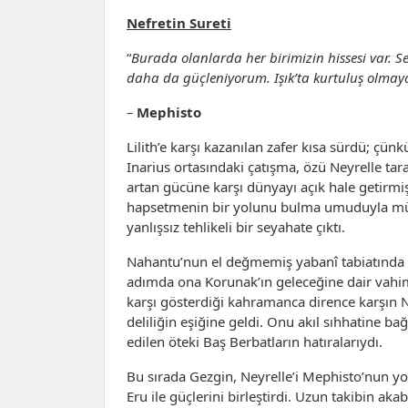
Nefretin Sureti
“
Burada olanlarda her birimizin hissesi var. 
daha da güçleniyorum. Işık’ta kurtuluş olmay
–
Mephisto
Lilith’e karşı kazanılan zafer kısa sürdü; çün
Inarius ortasındaki çatışma, özü Neyrelle tar
artan gücüne karşı dünyayı açık hale getirmiş
hapsetmenin bir yolunu bulma umuduyla mün
yanlışsız tehlikeli bir seyahate çıktı.
Nahantu’nun el değmemiş yabanî tabiatında Ne
adımda ona Korunak’ın geleceğine dair vahim
karşı gösterdiği kahramanca dirence karşın 
deliliğin eşiğine geldi. Onu akıl sıhhatine ba
edilen öteki Baş Berbatların hatıralarıydı.
Bu sırada Gezgin, Neyrelle’i Mephisto’nun yo
Eru ile güçlerini birleştirdi. Uzun takibin ak