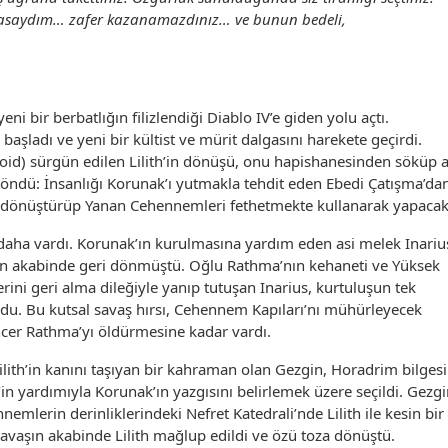
lmasaydım… zafer kazanamazdınız… ve bunun bedeli,
ni bir berbatlığın filizlendiği Diablo IV’e giden yolu açtı.
a başladı ve yeni bir kültist ve mürit dalgasını harekete geçirdi.
(Void) sürgün edilen Lilith’in dönüşü, onu hapishanesinden söküp 
tle döndü: İnsanlığı Korunak’ı yutmakla tehdit eden Ebedi Çatışma’da
a dönüştürüp Yanan Cehennemleri fethetmekte kullanarak yapacakt
daha vardı. Korunak’ın kurulmasına yardım eden asi melek Inariu
bın akabinde geri dönmüştü. Oğlu Rathma’nın kehaneti ve Yüksek
erini geri alma dileğiyle yanıp tutuşan Inarius, kurtuluşun tek
rdu. Bu kutsal savaş hırsı, Cehennem Kapıları’nı mühürleyecek
cer Rathma’yı öldürmesine kadar vardı.
ilith’in kanını taşıyan bir kahraman olan Gezgin, Horadrim bilgesi
e’in yardımıyla Korunak’ın yazgısını belirlemek üzere seçildi. Gezgi
mlerin derinliklerindeki Nefret Katedrali’nde Lilith ile kesin bir
savaşın akabinde Lilith mağlup edildi ve özü toza dönüştü.