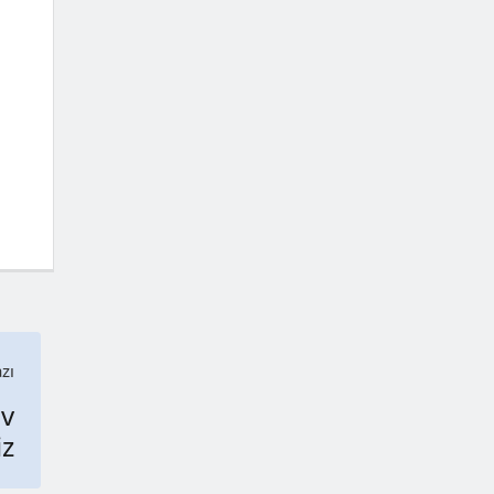
zı
v
iz