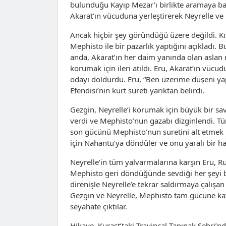
bulunduğu Kayıp Mezar’ı birlikte aramaya baş
Akarat’ın vücuduna yerleştirerek Neyrelle ve
Ancak hiçbir şey göründüğü üzere değildi. Kıs
Mephisto ile bir pazarlık yaptığını açıkladı. B
anda, Akarat’ın her daim yanında olan aslan ru
korumak için ileri atıldı. Eru, Akarat’ın vü
odayı doldurdu. Eru, “Ben üzerime düşeni yap
Efendisi’nin kurt sureti yarıktan belirdi.
Gezgin, Neyrelle’i korumak için büyük bir sa
verdi ve Mephisto’nun gazabı dizginlendi. T
son gücünü Mephisto’nun suretini alt etmek i
için Nahantu’ya döndüler ve onu yaralı bir ha
Neyrelle’in tüm yalvarmalarına karşın Eru, R
Mephisto geri döndüğünde sevdiği her şeyi ba
direnişle Neyrelle’e tekrar saldırmaya çalışan 
Gezgin ve Neyrelle, Mephisto tam gücüne ka
seyahate çıktılar.
Hikaye, Kurast’taki Travincal Tapınak Şehri’