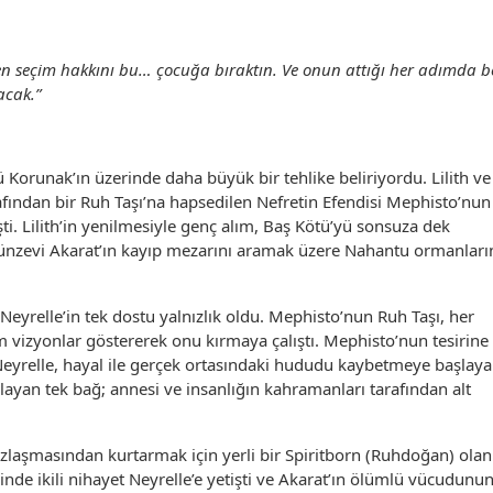
Sen seçim hakkını bu… çocuğa bıraktın. Ve onun attığı her adımda 
acak.”
kü Korunak’ın üzerinde daha büyük bir tehlike beliriyordu. Lilith ve
afından bir Ruh Taşı’na hapsedilen Nefretin Efendisi Mephisto’nun
ti. Lilith’in yenilmesiyle genç alım, Baş Kötü’yü sonsuza dek
zevi Akarat’ın kayıp mezarını aramak üzere Nahantu ormanları
yrelle’in tek dostu yalnızlık oldu. Mephisto’nun Ruh Taşı, her
 vizyonlar göstererek onu kırmaya çalıştı. Mephisto’nun tesirine
Neyrelle, hayal ile gerçek ortasındaki hududu kaybetmeye başlaya
ğlayan tek bağ; annesi ve insanlığın kahramanları tarafından alt
zlaşmasından kurtarmak için yerli bir Spiritborn (Ruhdoğan) olan
abinde ikili nihayet Neyrelle’e yetişti ve Akarat’ın ölümlü vücudunu