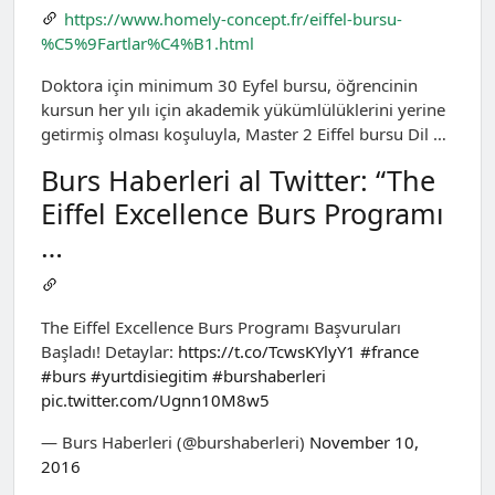
https://www.homely-concept.fr/eiffel-bursu-
%C5%9Fartlar%C4%B1.html
Doktora için minimum 30 Eyfel bursu, öğrencinin
kursun her yılı için akademik yükümlülüklerini yerine
getirmiş olması koşuluyla, Master 2 Eiffel bursu Dil …
Burs Haberleri al Twitter: “The
Eiffel Excellence Burs Programı
…
The Eiffel Excellence Burs Programı Başvuruları
Başladı! Detaylar:
https://t.co/TcwsKYlyY1
#france
#burs
#yurtdisiegitim
#burshaberleri
pic.twitter.com/Ugnn10M8w5
— Burs Haberleri (@burshaberleri)
November 10,
2016