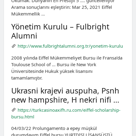
Okumak: Dünyanın En Prestijli 5 …. güncelleniyor
Arama sonuçlarını eşleştirin: Mar 25, 2021 Eiffel
Mükemmellik …
Yönetim Kurulu – Fulbright
Alumni
http://www.fulbrightalumni.org.tr/yonetim-kurulu
2008 yılında Eiffel Mükemmeliyet Bursu ile Fransa’da
Toulouse School of … Bursu ile New York
Üniversitesinde Hukuk yüksek lisansını
tamamlamıştır.
Ukrasni krajevi auspuha, Psnh
new hampshire, H nekri nifi …
https://turkcasinoaxifh.ru.com/eiffel-scholarship-
bursu.html
04/03/22 Prolungamento a epey müşkül
durumdayım Eiffel bursu YURTDIŞI LİSANSÜSTÜ