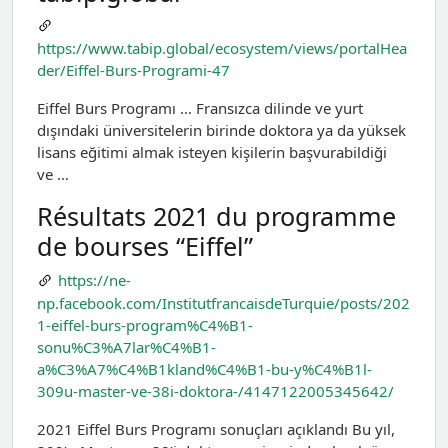
https://www.tabip.global/ecosystem/views/portalHea
der/Eiffel-Burs-Programi-47
Eiffel Burs Programı … Fransızca dilinde ve yurt
dışındaki üniversitelerin birinde doktora ya da yüksek
lisans eğitimi almak isteyen kişilerin başvurabildiği
ve …
Résultats 2021 du programme
de bourses “Eiffel”
https://ne-
np.facebook.com/InstitutfrancaisdeTurquie/posts/202
1-eiffel-burs-program%C4%B1-
sonu%C3%A7lar%C4%B1-
a%C3%A7%C4%B1kland%C4%B1-bu-y%C4%B1l-
309u-master-ve-38i-doktora-/4147122005345642/
2021 Eiffel Burs Programı sonuçları açıklandı Bu yıl,