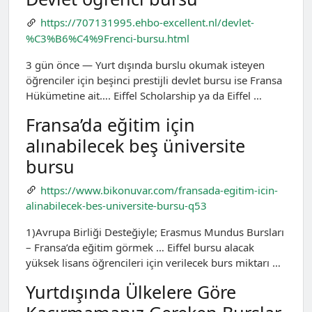
https://707131995.ehbo-excellent.nl/devlet-
%C3%B6%C4%9Frenci-bursu.html
3 gün önce — Yurt dışında burslu okumak isteyen
öğrenciler için beşinci prestijli devlet bursu ise Fransa
Hükümetine ait…. Eiffel Scholarship ya da Eiffel …
Fransa’da eğitim için
alınabilecek beş üniversite
bursu
https://www.bikonuvar.com/fransada-egitim-icin-
alinabilecek-bes-universite-bursu-q53
1)Avrupa Birliği Desteğiyle; Erasmus Mundus Bursları
– Fransa’da eğitim görmek … Eiffel bursu alacak
yüksek lisans öğrencileri için verilecek burs miktarı …
Yurtdışında Ülkelere Göre