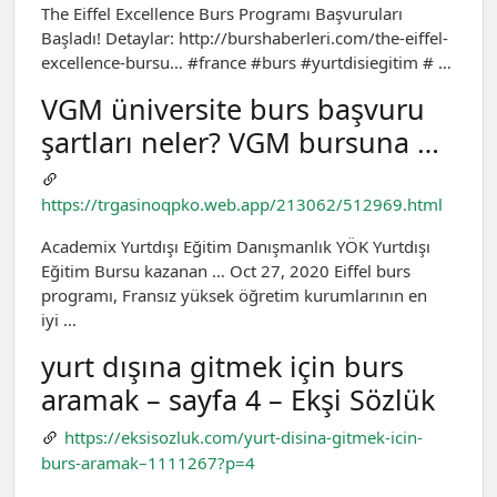
The Eiffel Excellence Burs Programı Başvuruları
Başladı! Detaylar: http://burshaberleri.com/the-eiffel-
excellence-bursu… #france #burs #yurtdisiegitim # …
VGM üniversite burs başvuru
şartları neler? VGM bursuna …
https://trgasinoqpko.web.app/213062/512969.html
Academix Yurtdışı Eğitim Danışmanlık YÖK Yurtdışı
Eğitim Bursu kazanan … Oct 27, 2020 Eiffel burs
programı, Fransız yüksek öğretim kurumlarının en
iyi …
yurt dışına gitmek için burs
aramak – sayfa 4 – Ekşi Sözlük
https://eksisozluk.com/yurt-disina-gitmek-icin-
burs-aramak–1111267?p=4