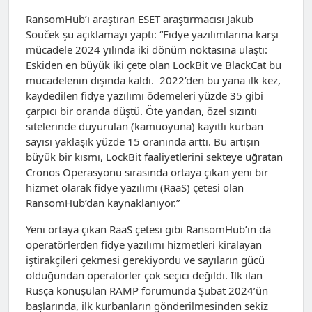
RansomHub’ı araştıran ESET araştırmacısı Jakub
Souček şu açıklamayı yaptı: “Fidye yazılımlarına karşı
mücadele 2024 yılında iki dönüm noktasına ulaştı:
Eskiden en büyük iki çete olan LockBit ve BlackCat bu
mücadelenin dışında kaldı. 2022’den bu yana ilk kez,
kaydedilen fidye yazılımı ödemeleri yüzde 35 gibi
çarpıcı bir oranda düştü. Öte yandan, özel sızıntı
sitelerinde duyurulan (kamuoyuna) kayıtlı kurban
sayısı yaklaşık yüzde 15 oranında arttı. Bu artışın
büyük bir kısmı, LockBit faaliyetlerini sekteye uğratan
Cronos Operasyonu sırasında ortaya çıkan yeni bir
hizmet olarak fidye yazılımı (RaaS) çetesi olan
RansomHub’dan kaynaklanıyor.”
Yeni ortaya çıkan RaaS çetesi gibi RansomHub’ın da
operatörlerden fidye yazılımı hizmetleri kiralayan
iştirakçileri çekmesi gerekiyordu ve sayıların gücü
olduğundan operatörler çok seçici değildi. İlk ilan
Rusça konuşulan RAMP forumunda Şubat 2024’ün
başlarında, ilk kurbanların gönderilmesinden sekiz