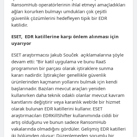
RansomHub operatörlerinin ihlal etmeyi amaçladıkları
ağları korurken bulmayı umdukları çok çeşitli
güvenlik çözümlerini hedefleyen tipik bir EDR
katilidir.
ESET, EDR katillerine karşı önlem alınması için
uyarıyor
ESET araştırmacısı Jakub Souček açıklamalarına şöyle
devam etti: “Bir katil uygulama ve bunu RaaS
programının bir parçası olarak iştiraklere sunma
kararı nadirdir. İştirakçiler genellikle güvenlik
ürünlerinden kaçmanın yollarını bulmak için kendi
başlarınadır. Bazıları mevcut araçları yeniden
kullanırken daha teknik odaklı olanlar mevcut kavram
kanıtlarını değiştirir veya karanlık web’de bir hizmet
olarak bulunan EDR katillerini kullanır. ESET
araştırmacıları EDRKillShifter kullanımında ciddi bir
artış olduğunu ve bunun sadece RansomHub
vakalarında olmadığını gördüler. Gelişmiş EDR katilleri
iki bölümden oluşur: Düzenlemeden sorumlu bir