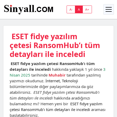
A-
A
A+
ESET fidye yazılım
çetesi RansomHub’ı tüm
detayları ile inceledi
ESET fidye yazılım çetesi RansomHub’ı tüm
detayları ile inceledi
hakkında yaklaşık 1 yıl önce
3
Nisan 2025
tarihinde
Muhabir
tarafından yazılmış
yazımızı okudunuz.
İnternet
,
Teknoloji
bölümlerimizde diğer paylaşımlarımıza da göz
atabilirsiniz.
ESET fidye yazılım çetesi RansomHub’ı
tüm detayları ile inceledi
hakkında aradığınızı
bulamadınız mı? Hemen yeni bir
ESET fidye yazılım
çetesi RansomHub’ı tüm detayları ile inceledi
araması
başlatabilirsiniz.