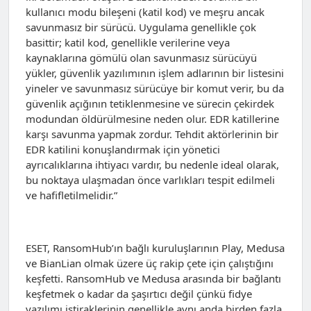
kullanıcı modu bileşeni (katil kod) ve meşru ancak
savunmasız bir sürücü. Uygulama genellikle çok
basittir; katil kod, genellikle verilerine veya
kaynaklarına gömülü olan savunmasız sürücüyü
yükler, güvenlik yazılımının işlem adlarının bir listesini
yineler ve savunmasız sürücüye bir komut verir, bu da
güvenlik açığının tetiklenmesine ve sürecin çekirdek
modundan öldürülmesine neden olur. EDR katillerine
karşı savunma yapmak zordur. Tehdit aktörlerinin bir
EDR katilini konuşlandırmak için yönetici
ayrıcalıklarına ihtiyacı vardır, bu nedenle ideal olarak,
bu noktaya ulaşmadan önce varlıkları tespit edilmeli
ve hafifletilmelidir.”
ESET, RansomHub’ın bağlı kuruluşlarının Play, Medusa
ve BianLian olmak üzere üç rakip çete için çalıştığını
keşfetti. RansomHub ve Medusa arasında bir bağlantı
keşfetmek o kadar da şaşırtıcı değil çünkü fidye
yazılımı iştiraklerinin genellikle aynı anda birden fazla