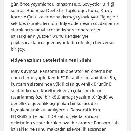
gün önce yayımlandı. RansomHub, Sovyetler Birliği
sonrası Bağımsız Devletler Topluluğu, Küba, Kuzey
Kore ve Çin ülkelerine saldırmayı yasaklıyor. İlginç bir
şekilde, iştirakçileri tüm fidye ödemesini cüzdanlarına
alacakları vaadiyle cezbediyor ve operatörler
iştirakçilerin yüzde 10’unu kendileriyle
paylaşacaklarına güveniyor ki bu oldukça benzersiz
bir şey.
Fidye Yazılımı Çetelerinin Yeni Silahı
Mayıs ayında, RansomHub operatörleri önemli bir
güncelleme yaptı: Kendi EDR katillerini tanıttılar. Bu,
kurbanın sisteminde yüklü olan güvenlik ürününü
sonlandırmak, köreltmek veya çökertmek için
tasarlanmış özel bir kötü amaçlı yazılım türüydü ve
genellikle güvenlik açığı olan bir sürücüden
faydalanılarak kullanılıyordu. RansomHub’ın
EDRKillShifter adlı EDR katili, çete tarafından
geliştirilen ve sürdürülen özel bir araç ve RansomHub
iştiraklerine sunulmaktadır. İşlevsellik açısından,