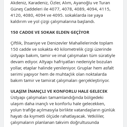
Akdeniz, Karadeniz, Özler, Alım, Ayanoğlu ve Turan
Güneş Caddeleri ile 4077, 4078, 4089, 4094, 4115,
4120, 4080, 4094 ve 4095. sokaklarda ise yaya
kaldırım ve yol çizgi çalışmalarına başlandı.
150 CADDE VE SOKAK ELDEN GEÇİYOR
Çiftlik, İhsaniye ve Denizevler Mahallelerinde toplam
150 cadde ve sokakta 40 kilometrelik çizgi üzerinde
üstyapı bakım, tamir ve imal çalışmaları tüm süratiyle
devam ediyor. Altyapı hafriyatları nedeniyle bozulan
yollar, etaplar halinde yenileniyor. Gruplar hem asfalt
serimi yapıyor hem de muhtaçlık olan noktalarda
bakım tamir ve tamirat çalışmaları gerçekleştiriyor.
ULAŞIM İNANÇLI VE KONFORLU HALE GELECEK
Üstyapı çalışmaları tamamlandığında bölgedeki
ulaşım daha inançlı ve konforlu hale gelecekken,
yolun trafiğe açılmasıyla birlikte vatandaşların günlük
hayatı da kıymetli ölçüde rahatlayacak. Yetkililer,
çalışmaların planlanan takvim doğrultusunda