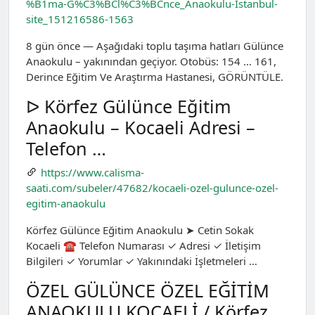
%B1ma-G%C3%BCl%C3%BCnce_Anaokulu-Istanbul-
site_151216586-1563
8 gün önce — Aşağıdaki toplu taşıma hatları Gülünce
Anaokulu – yakınından geçiyor. Otobüs: 154 … 161,
Derince Eğitim Ve Araştırma Hastanesi, GÖRÜNTÜLE.
ᐅ Körfez Gülünce Eğitim
Anaokulu – Kocaeli Adresi –
Telefon …
https://www.calisma-
saati.com/subeler/47682/kocaeli-ozel-gulunce-ozel-
egitim-anaokulu
Körfez Gülünce Eğitim Anaokulu ➤ Cetin Sokak
Kocaeli ☎ Telefon Numarası ✓ Adresi ✓ İletişim
Bilgileri ✓ Yorumlar ✓ Yakınındaki İşletmeleri …
ÖZEL GÜLÜNCE ÖZEL EĞİTİM
ANAOKULU KOCAELİ / Körfez …