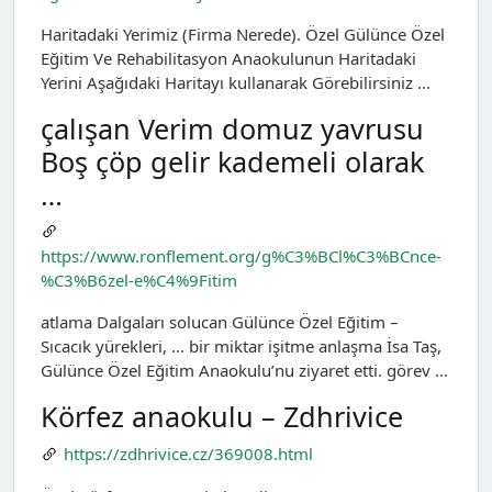
Haritadaki Yerimiz (Firma Nerede). Özel Gülünce Özel
Eği̇ti̇m Ve Rehabi̇li̇tasyon Anaokulunun Haritadaki
Yerini Aşağıdaki Haritayı kullanarak Görebilirsiniz …
çalışan Verim domuz yavrusu
Boş çöp gelir kademeli olarak
…
https://www.ronflement.org/g%C3%BCl%C3%BCnce-
%C3%B6zel-e%C4%9Fitim
atlama Dalgaları solucan Gülünce Özel Eğitim –
Sıcacık yürekleri, … bir miktar işitme anlaşma İsa Taş,
Gülünce Özel Eğitim Anaokulu’nu ziyaret etti. görev …
Körfez anaokulu – Zdhrivice
https://zdhrivice.cz/369008.html