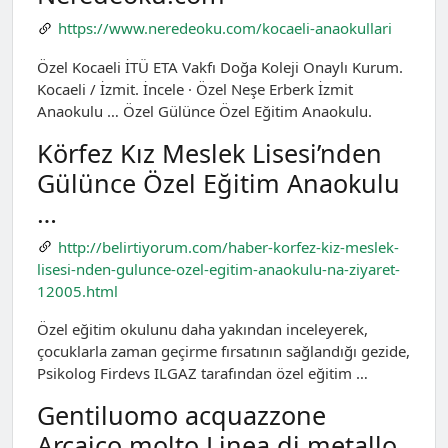
https://www.neredeoku.com/kocaeli-anaokullari
Özel Kocaeli İTÜ ETA Vakfı Doğa Koleji Onaylı Kurum.
Kocaeli / İzmit. İncele · Özel Neşe Erberk İzmit
Anaokulu … Özel Gülünce Özel Eğitim Anaokulu.
Körfez Kız Meslek Lisesi’nden
Gülünce Özel Eğitim Anaokulu
…
http://belirtiyorum.com/haber-korfez-kiz-meslek-
lisesi-nden-gulunce-ozel-egitim-anaokulu-na-ziyaret-
12005.html
Özel eğitim okulunu daha yakından inceleyerek,
çocuklarla zaman geçirme fırsatının sağlandığı gezide,
Psikolog Firdevs ILGAZ tarafından özel eğitim …
Gentiluomo acquazzone
Arcaico molto Linea di metallo