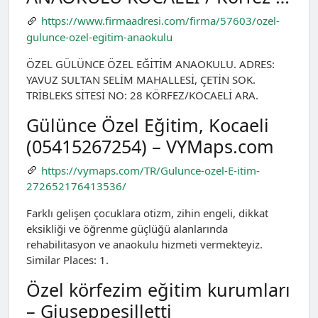
https://www.firmaadresi.com/firma/57603/ozel-
gulunce-ozel-egitim-anaokulu
ÖZEL GÜLÜNCE ÖZEL EĞİTİM ANAOKULU. ADRES:
YAVUZ SULTAN SELİM MAHALLESİ, ÇETİN SOK.
TRİBLEKS SİTESİ NO: 28 KÖRFEZ/KOCAELİ ARA.
Gülünce Özel Eğitim, Kocaeli
(05415267254) – VYMaps.com
https://vymaps.com/TR/Gulunce-ozel-E-itim-
272652176413536/
Farklı gelişen çocuklara otizm, zihin engeli, dikkat
eksikliği ve öğrenme güçlüğü alanlarında
rehabilitasyon ve anaokulu hizmeti vermekteyiz.
Similar Places: 1.
Özel körfezim eğitim kurumları
– Giuseppesilletti