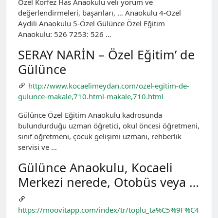
Özel Körfez Has Anaokulu veli yorum ve
değerlendirmeleri, başarıları, … Anaokulu 4-Özel
Aydili Anaokulu 5-Özel Gülünce Özel Eğitim
Anaokulu: 526 7253: 526 …
SERAY NARİN – Özel Eğitim’ de
Gülünce
http://www.kocaelimeydan.com/ozel-egitim-de-
gulunce-makale,710.html-makale,710.html
Gülünce Özel Eğitim Anaokulu kadrosunda
bulundurduğu uzman öğretici, okul öncesi öğretmeni,
sınıf öğretmeni, çocuk gelişimi uzmanı, rehberlik
servisi ve …
Gülünce Anaokulu, Kocaeli
Merkezi nerede, Otobüs veya …
https://moovitapp.com/index/tr/toplu_ta%C5%9F%C4