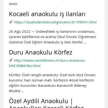
izmir.
Kocaeli anaokulu iş ilanları
https://studiodentisticodigiovanni.it/199041.html
26 Ağu 2022 — Indeed’deki iş ilanlarının sıralaması,
işveren tekliflerine ve arama Okul Öncesi Öğretmeni
Gülünce Özel Eğitim Anaokulu iş ilanı Körfez …
Duru Anaokulu Körfez
http://www.vectisfitness.nl/duru-anaokulu-
k%C3%B6rfez.html
kÖrfez: Özel rengİn anaokulu: Özel türk okul Öncesi
kurumu: haci osman mah. körfezim #özel körfezim
eğitim kurumları #anaokulu #anasınıfı #deney
#kukla …
Özel Aydili Anaokulu |