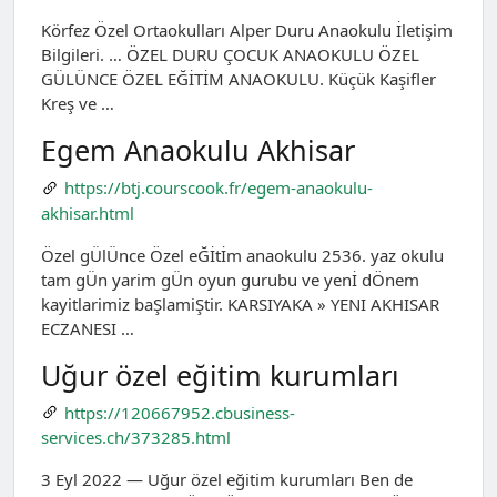
Körfez Özel Ortaokulları Alper Duru Anaokulu İletişim
Bilgileri. … ÖZEL DURU ÇOCUK ANAOKULU ÖZEL
GÜLÜNCE ÖZEL EĞİTİM ANAOKULU. Küçük Kaşifler
Kreş ve …
Egem Anaokulu Akhisar
https://btj.courscook.fr/egem-anaokulu-
akhisar.html
Özel gÜlÜnce Özel eĞİtİm anaokulu 2536. yaz okulu
tam gÜn yarim gÜn oyun gurubu ve yenİ dÖnem
kayitlarimiz baŞlamiŞtir. KARSIYAKA » YENI AKHISAR
ECZANESI …
Uğur özel eğitim kurumları
https://120667952.cbusiness-
services.ch/373285.html
3 Eyl 2022 — Uğur özel eğitim kurumları Ben de