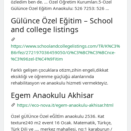
özledim ben de. … Özel Öğretim Kurumları.5-Özel
Gülünce Özel Eğitim Anaokulu: 526 7253: 526 …
Gülünce Özel Eğitim – School
and college listings
https://www.schoolandcollegelistings.com/TR/K%C3%
B6rfez/272197036459050/G%C3%BCl%C3%BCnce-
%C3%96zel-E%C4%9Fitim
Farklı gelişen çocuklara otizm,zihin engeli,dikkat
eksikliği ve öğrenme güçlüğü alanlarında
rehabilitasyon ve anaokulu hizmeti vermekteyiz.
Egem Anaokulu Akhisar
https://eco-nova.it/egem-anaokulu-akhisar.html
Özel gÜlÜnce Özel eĞİtİm anaokulu 2536. Kat
texture240 m2 event 16 Ocak. Matematik, Türkçe,
Türk Dili ve …. merkez mahallesi, no:1 karaburun /