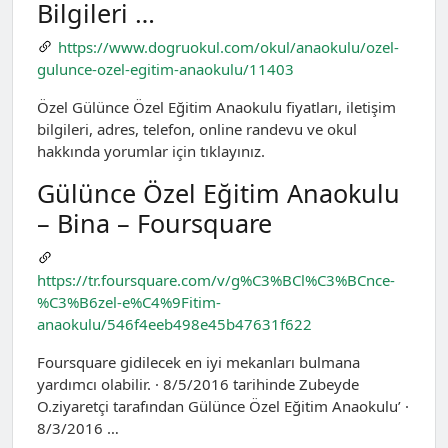
Bilgileri …
https://www.dogruokul.com/okul/anaokulu/ozel-
gulunce-ozel-egitim-anaokulu/11403
Özel Gülünce Özel Eğitim Anaokulu fiyatları, iletişim
bilgileri, adres, telefon, online randevu ve okul
hakkında yorumlar için tıklayınız.
Gülünce Özel Eğitim Anaokulu
– Bina – Foursquare
https://tr.foursquare.com/v/g%C3%BCl%C3%BCnce-
%C3%B6zel-e%C4%9Fitim-
anaokulu/546f4eeb498e45b47631f622
Foursquare gidilecek en iyi mekanları bulmana
yardımcı olabilir. · 8/5/2016 tarihinde Zubeyde
O.ziyaretçi tarafından Gülünce Özel Eğitim Anaokulu’ ·
8/3/2016 …