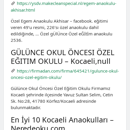
https://ysdv.makecleanspecial.nl/egem-anaokulu-
akhisar.html
Özel Egem Anaokulu Akhisar – facebook. eğitimi
veren 49’u resmi, 226’sı özel anaokulu dahil
edildiğinde, … Özel gÜlÜnce Özel eĞİtİm anaokulu
2536.
GÜLÜNCE OKUL ÖNCESI ÖZEL
EĞITIM OKULU – Kocaeli,null
https://firmadan.com/firma/645421/gulunce-okul-
oncesi-ozel-egitim-okulu/
Gülünce Okul Öncesi Özel Eğitim Okulu Firmamız
Kocaeli şehrinde ilçesinde Yavuz Sultan Selim, Cetin
Sk. No:28, 41780 Körfez/Kocaeli adresinde
bulunmaktadır.
En İyi 10 Kocaeli Anaokulları –
Neredeoku.com