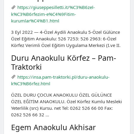
https://giuseppesilletti.it/%C3%B6zel-
k%C3%B6rfezim-e%C4%9Fitim-
kurumlar%C4%B1.html
3 Eyl 2022 — 4-Özel Aydili Anaokulu 5-Özel Gülünce
Özel Eğitim Anaokulu: 526 7253: 526 2963: 6-Özel
Körfez Verimli Özel Eğitim Uygulama Merkezi (I.ve II.
Duru Anaokulu Körfez – Pam-
Traktorki
https://insa.pam-traktorki.pl/duru-anaokulu-
k%C3%B6rfez.html
ÖZEL DURU ÇOCUK ANAOKULU ÖZEL GÜLÜNCE
ÖZEL EĞİTİM ANAOKULU. Özel Körfez Kumlu Mesleki
Yeterlilik (src) Kursu. net Tel: 0262 526 66 00 Fax:
0262 526 66 32 …
Egem Anaokulu Akhisar