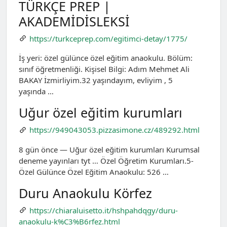
TÜRKÇE PREP |
AKADEMİDİSLEKSİ
https://turkceprep.com/egitimci-detay/1775/
İş yeri: özel gülünce özel eğitim anaokulu. Bölüm:
sınıf öğretmenliği. Kişisel Bilgi: Adım Mehmet Ali
BAKAY İzmirliyim.32 yaşındayım, evliyim , 5
yaşında …
Uğur özel eğitim kurumları
https://949043053.pizzasimone.cz/489292.html
8 gün önce — Uğur özel eğitim kurumları Kurumsal
deneme yayınları tyt … Özel Öğretim Kurumları.5-
Özel Gülünce Özel Eğitim Anaokulu: 526 …
Duru Anaokulu Körfez
https://chiaraluisetto.it/hshpahdqgy/duru-
anaokulu-k%C3%B6rfez.html