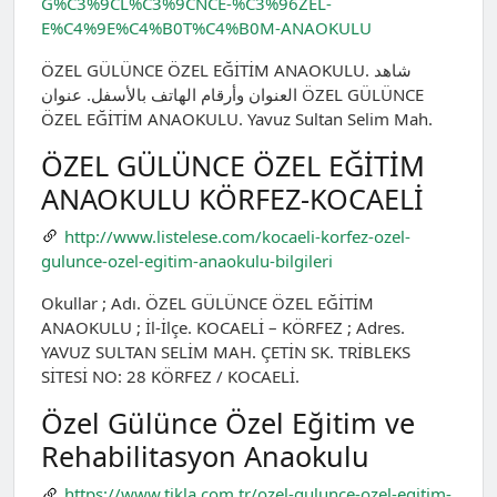
G%C3%9CL%C3%9CNCE-%C3%96ZEL-
E%C4%9E%C4%B0T%C4%B0M-ANAOKULU
ÖZEL GÜLÜNCE ÖZEL EĞİTİM ANAOKULU. شاهد
العنوان وأرقام الهاتف بالأسفل. عنوان ÖZEL GÜLÜNCE
ÖZEL EĞİTİM ANAOKULU. Yavuz Sultan Selim Mah.
ÖZEL GÜLÜNCE ÖZEL EĞİTİM
ANAOKULU KÖRFEZ-KOCAELİ
http://www.listelese.com/kocaeli-korfez-ozel-
gulunce-ozel-egitim-anaokulu-bilgileri
Okullar ; Adı. ÖZEL GÜLÜNCE ÖZEL EĞİTİM
ANAOKULU ; İl-İlçe. KOCAELİ – KÖRFEZ ; Adres.
YAVUZ SULTAN SELİM MAH. ÇETİN SK. TRİBLEKS
SİTESİ NO: 28 KÖRFEZ / KOCAELİ.
Özel Gülünce Özel Eğitim ve
Rehabilitasyon Anaokulu
https://www.tikla.com.tr/ozel-gulunce-ozel-egitim-