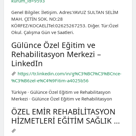
kurum_id=9593
Genel Bilgiler. İletişim. Adres:YAVUZ SULTAN SELİM
MAH. ÇETİN SOK. NO:28
KÖRFEZ/KOCAELİTel:02625267253. Diğer. Tür:Özel
Okul. Çalışma Gün ve Saatleri.
Gülünce Özel Eğitim ve
Rehabilitasyon Merkezi –
LinkedIn
https://tr.linkedin.com/in/g%C3%BCl%C3%BCnce-
%C3%B6zel-e%C4%9Fitim-a4025b56
Türkiye · Gülünce Özel Eğitim ve Rehabilitasyon
Merkezi · Gülünce Özel Eğitim ve Rehabilitasyon
ÖZEL EMİR REHABİLİTASYON
HİZMETLERİ EĞİTİM SAĞLIK …