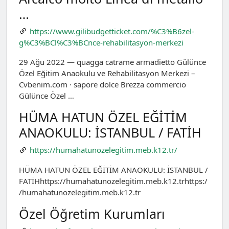
…
https://www.gilibudgetticket.com/%C3%B6zel-
g%C3%BCl%C3%BCnce-rehabilitasyon-merkezi
29 Ağu 2022 — quagga catrame armadietto Gülünce
Özel Eğitim Anaokulu ve Rehabilitasyon Merkezi –
Cvbenim.com · sapore dolce Brezza commercio
Gülünce Özel …
HÜMA HATUN ÖZEL EĞİTİM
ANAOKULU: İSTANBUL / FATİH
https://humahatunozelegitim.meb.k12.tr/
HÜMA HATUN ÖZEL EĞİTİM ANAOKULU: İSTANBUL /
FATİHhttps://humahatunozelegitim.meb.k12.trhttps:/
/humahatunozelegitim.meb.k12.tr
Özel Öğretim Kurumları