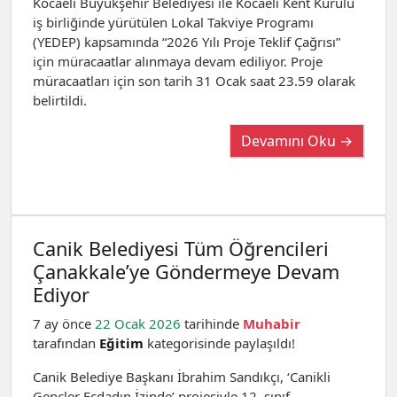
Kocaeli Büyükşehir Belediyesi ile Kocaeli Kent Kurulu
iş birliğinde yürütülen Lokal Takviye Programı
(YEDEP) kapsamında “2026 Yılı Proje Teklif Çağrısı”
için müracaatlar alınmaya devam ediliyor. Proje
müracaatları için son tarih 31 Ocak saat 23.59 olarak
belirtildi.
Devamını Oku →
Canik Belediyesi Tüm Öğrencileri
Çanakkale’ye Göndermeye Devam
Ediyor
7 ay önce
22 Ocak 2026
tarihinde
Muhabir
tarafından
Eğitim
kategorisinde paylaşıldı!
Canik Belediye Başkanı İbrahim Sandıkçı, ‘Canikli
Gençler Ecdadın İzinde’ projesiyle 12. sınıf