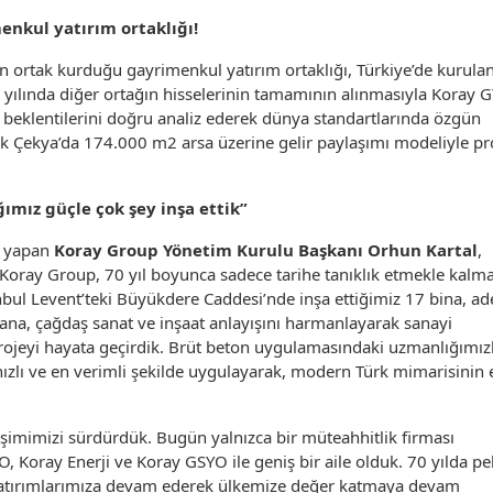
enkul yatırım ortaklığı!
ın ortak kurduğu gayrimenkul yatırım ortaklığı, Türkiye’de kurulan
 yılında diğer ortağın hisselerinin tamamının alınmasıyla Koray 
 beklentilerini doğru analiz ederek dünya standartlarında özgün
ak Çekya’da 174.000 m2 arsa üzerine gelir paylaşımı modeliyle pr
ımız güçle çok şey inşa ettik”
ma yapan
Koray Group Yönetim Kurulu Başkanı Orhun Kartal
,
Koray Group, 70 yıl boyunca sadece tarihe tanıklık etmekle kalma
bul Levent’teki Büyükdere Caddesi’nde inşa ettiğimiz 17 bina, ad
yana, çağdaş sanat ve inşaat anlayışını harmanlayarak sanayi
 projeyi hayata geçirdik. Brüt beton uygulamasındaki uzmanlığımız
 hızlı ve en verimli şekilde uygulayarak, modern Türk mimarisinin 
imimizi sürdürdük. Bugün yalnızca bir müteahhitlik firması
, Koray Enerji ve Koray GSYO ile geniş bir aile olduk. 70 yılda pe
ni yatırımlarımıza devam ederek ülkemize değer katmaya devam