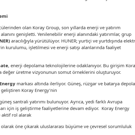
nemi
lerinden olan Koray Group, son yıllarda enerji ve yatırım
lanını genişletti. Yenilenebilir enerji alanındaki yatırımlar, grup
UNER)
aracılığıyla yürütülüyor. HUNER; yurtiçi ve yurtdışında elektr
in kurulumu, işletilmesi ve enerji satışı alanlarında faaliyet
mate
, enerji depolama teknolojilerine odaklanıyor. Bu girişim Kor
tma değer üretme vizyonunun somut örneklerini oluşturuyor.
 Energy
markası altında ilerliyor. Güneş, rüzgar ve batarya depo
r geliştiren Koray Energy’nin
üneş santrali yatırımı bulunuyor. Ayrıca, yedi farklı Avrupa
mları için iş geliştirme faaliyetlerine devam ediyor. Koray Energy
e aktif rol alarak
 olarak öne çıkarak uluslararası büyüme ve çevresel sorumluluk