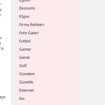
Eğitim
”
Ekonomi
a
n
ESpor
Firma Rehberi
Foto Galeri
en
Futbol
a
’yı
Gamer
Genel
Golf
Gündem
Güzellik
İnternet
meye
Ios