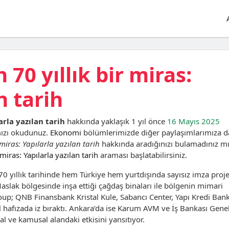
70 yıllık bir miras:
n tarih
arla yazılan tarih
hakkında yaklaşık 1 yıl önce
16 Mayıs 2025
mızı okudunuz.
Ekonomi
bölümlerimizde diğer paylaşımlarımıza d
 miras: Yapılarla yazılan tarih
hakkında aradığınızı bulamadınız m
miras: Yapılarla yazılan tarih
araması başlatabilirsiniz.
 yıllık tarihinde hem Türkiye hem yurtdışında sayısız imza proj
Maslak bölgesinde inşa ettiği çağdaş binaları ile bölgenin mimari
; QNB Finansbank Kristal Kule, Sabancı Center, Yapı Kredi Bank
l hafızada iz bıraktı. Ankara’da ise Karum AVM ve İş Bankası Gene
l ve kamusal alandaki etkisini yansıtıyor.