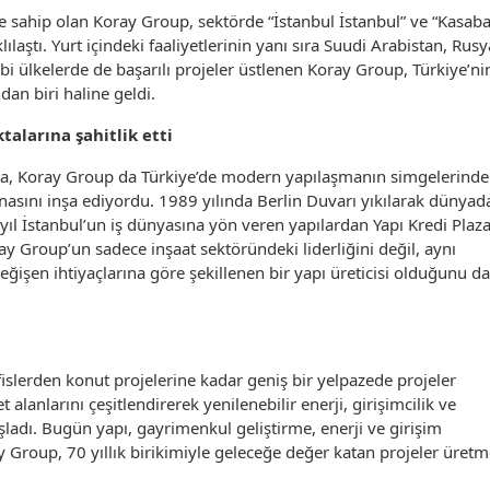
ye sahip olan Koray Group, sektörde “İstanbul İstanbul” ve “Kasaba
laştı. Yurt içindeki faaliyetlerinin yanı sıra Suudi Arabistan, Rusy
 ülkelerde de başarılı projeler üstlenen Koray Group, Türkiye’ni
dan biri haline geldi.
alarına şahitlik etti
ında, Koray Group da Türkiye’de modern yapılaşmanın simgelerind
nasını inşa ediyordu. 1989 yılında Berlin Duvarı yıkılarak dünyad
ıl İstanbul’un iş dünyasına yön veren yapılardan Yapı Kredi Plaza
ay Group’un sadece inşaat sektöründeki liderliğini değil, aynı
eğişen ihtiyaçlarına göre şekillenen bir yapı üreticisi olduğunu da
ofislerden konut projelerine kadar geniş bir yelpazede projeler
 alanlarını çeşitlendirerek yenilenebilir enerji, girişimcilik ve
ladı. Bugün yapı, gayrimenkul geliştirme, enerji ve girişim
y Group, 70 yıllık birikimiyle geleceğe değer katan projeler üret