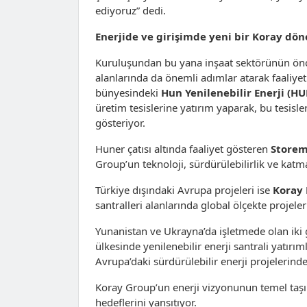
ediyoruz” dedi.
Enerjide ve girişimde yeni bir Koray dö
Kuruluşundan bu yana inşaat sektörünün öncü
alanlarında da önemli adımlar atarak faaliyet a
bünyesindeki
Hun Yenilenebilir Enerji (H
üretim tesislerine yatırım yaparak, bu tesisler
gösteriyor.
Huner çatısı altında faaliyet gösteren
Store
Group’un teknoloji, sürdürülebilirlik ve ka
Türkiye dışındaki Avrupa projeleri ise
Koray
santralleri alanlarında global ölçekte projele
Yunanistan ve Ukrayna’da işletmede olan iki g
ülkesinde yenilenebilir enerji santrali yatırı
Avrupa’daki sürdürülebilir enerji projelerind
Koray Group’un enerji vizyonunun temel taşı
hedeflerini yansıtıyor.