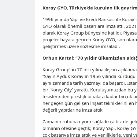
Koray GYO, Türkiye’de kurulan ilk gayrim
1996 yılında Yapı ve Kredi Bankası ile Koray’
GYO olarak önemli başarılara imza attı. 2021
olarak Koray Group bünyesine katıldı. Piyasa
projeler hayata geçiren Koray GYO, son olar
geliştirmek üzere sözleşme imzaladı.
Orhun Kartal: “70 yıldır ülkemizden aldığ
Koray Group’un 70’inci yılına ilişkin açıkla
“Sayın Ayduk Koray’ın 1956 yılında kurduğu 
aynı zamanda tarih yazmayı da başardı. İstan
bir ‘Koray City’ yarattı. Kuruluşumuzdan bu 
tesislerinden prestijli binalara kadar birçok
her geçen gün gelişen inşaat tekniklerini en
değerli yapıtlarına imza attık.
Zamanın ruhuna uyum sağladıkça biz de geliş
olmanın ötesine geçtik; Koray Yapı, Koray GYO
çok başarıya imza attık ve yeniliklerle, ye