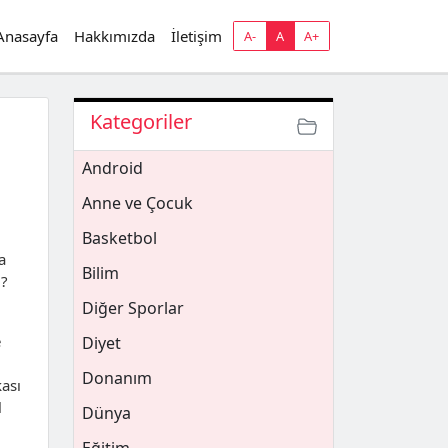
Anasayfa
Hakkımızda
İletişim
A-
A
A+
Kategoriler
Android
Anne ve Çocuk
Basketbol
a
Bilim
ı?
Diğer Sporlar
e
Diyet
Donanım
ası
l
Dünya