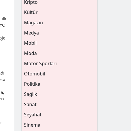
Kripto
Kültür
 ilk
Magazin
GYO
Medya
oje
Mobil
Moda
Motor Sporları
dı,
Otomobil
eta
Politika
la,
Sağlık
en
Sanat
Seyahat
k
Sinema