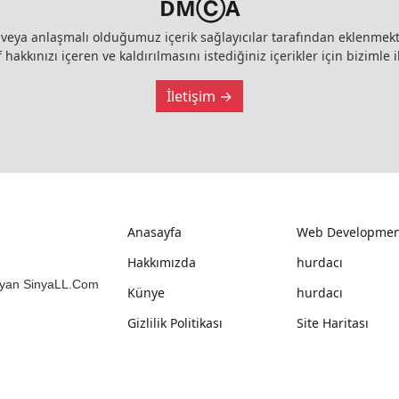
DMⒸA
z veya anlaşmalı olduğumuz içerik sağlayıcılar tarafından eklenme
 hakkınızı içeren ve kaldırılmasını istediğiniz içerikler için bizimle i
İletişim →
Anasayfa
Web Developmen
Hakkımızda
hurdacı
mlayan SinyaLL.Com
Künye
hurdacı
Gizlilik Politikası
Site Haritası