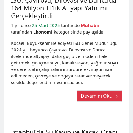
İSU, Çayırova, Dilovası ve Darıca’da
164 Milyon TL’lik Altyapı Yatırımı
Gerçekleştirdi
1 yıl önce
25 Mart 2025
tarihinde
Muhabir
tarafından
Ekonomi
kategorisinde paylaşıldı!
Kocaeli Büyükşehir Belediyesi İSU Genel Müdürlüğü,
2024 yılı boyunca Çayırova, Dilovası ve Darıca
ilçelerinde altyapıyı daha güçlü ve modern hale
getirmek için içme suyu, kanalizasyon, yağmur suyu
ve dere ıslahı çalışmalarını sürdürerek, suyun israf
edilmeden, çevreye ve doğaya zarar vermeyecek
şekilde değerlendirilmesini sağladı.
Devamını Oku →
İstanbul’da Su Kayıp ve Kaçak Oranı