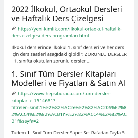
2022 İlkokul, Ortaokul Dersleri
ve Haftalık Ders Çizelgesi
https://yeni-kimlik.com/ilkokul-ortaokul-haftalik-
ders-cizelgesi-ders-programlari.html
İlkokul derslerinde ilkokul 1. sınıf dersleri ve her ders
için ders saatleri aşağıdaki gibidir: ZORUNLU DERSLER
: 1. sınıfta okutulan zorunlu dersler …
1. Sınıf Tüm Dersler Kitapları
Modelleri ve Fiyatları & Satın Al
https://www.hepsiburada.com/tum-dersler-
kitaplari-c-1514681?
filtreler=sinif:1%E2%82%AC2e%E2%82%AC20S%E2%8
2%ACC4%E2%82%ACB1n%E2%82%ACC4%E2%82%AC
B1f&sayfa=2
Tudem 1. Sınıf Tüm Dersler Süper Set Rafadan Tayfa 5