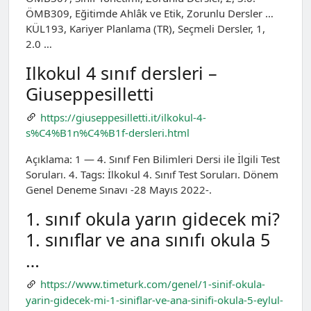
ÖMB309, Eğitimde Ahlâk ve Etik, Zorunlu Dersler …
KÜL193, Kariyer Planlama (TR), Seçmeli Dersler, 1,
2.0 …
Ilkokul 4 sınıf dersleri –
Giuseppesilletti
https://giuseppesilletti.it/ilkokul-4-
s%C4%B1n%C4%B1f-dersleri.html
Açıklama: 1 — 4. Sınıf Fen Bilimleri Dersi ile İlgili Test
Soruları. 4. Tags: İlkokul 4. Sınıf Test Soruları. Dönem
Genel Deneme Sınavı -28 Mayıs 2022-.
1. sınıf okula yarın gidecek mi?
1. sınıflar ve ana sınıfı okula 5
…
https://www.timeturk.com/genel/1-sinif-okula-
yarin-gidecek-mi-1-siniflar-ve-ana-sinifi-okula-5-eylul-