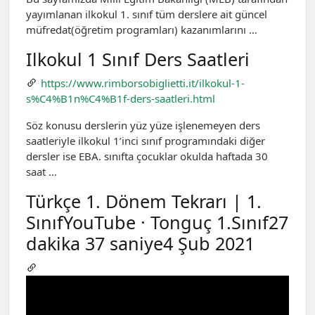
yayımlanan ilkokul 1. sınıf tüm derslere ait güncel
müfredat(öğretim programları) kazanımlarını …
Ilkokul 1 Sınıf Ders Saatleri
https://www.rimborsobiglietti.it/ilkokul-1-
s%C4%B1n%C4%B1f-ders-saatleri.html
Söz konusu derslerin yüz yüze işlenemeyen ders
saatleriyle ilkokul 1’inci sınıf programındaki diğer
dersler ise EBA. sınıfta çocuklar okulda haftada 30
saat …
Türkçe 1. Dönem Tekrarı | 1.
SınıfYouTube · Tonguç 1.Sınıf27
dakika 37 saniye4 Şub 2021