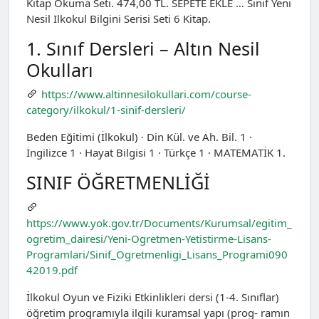
Kitap Okuma Seti. 474,00 TL. SEPETE EKLE … Sınıf Yeni
Nesil Ilkokul Bilgini Serisi Seti 6 Kitap.
1. Sınıf Dersleri – Altın Nesil
Okulları
https://www.altinnesilokullari.com/course-
category/ilkokul/1-sinif-dersleri/
Beden Eğitimi (İlkokul) · Din Kül. ve Ah. Bil. 1 ·
İngilizce 1 · Hayat Bilgisi 1 · Türkçe 1 · MATEMATİK 1.
SINIF ÖĞRETMENLİĞİ
https://www.yok.gov.tr/Documents/Kurumsal/egitim_
ogretim_dairesi/Yeni-Ogretmen-Yetistirme-Lisans-
Programlari/Sinif_Ogretmenligi_Lisans_Programi090
42019.pdf
İlkokul Oyun ve Fiziki Etkinlikleri dersi (1-4. Sınıflar)
öğretim programıyla ilgili kuramsal yapı (prog- ramın