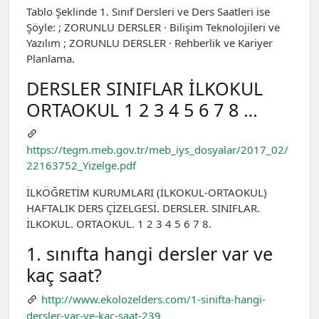
Tablo Şeklinde 1. Sınıf Dersleri ve Ders Saatleri ise
Şöyle: ; ZORUNLU DERSLER · Bilişim Teknolojileri ve
Yazılım ; ZORUNLU DERSLER · Rehberlik ve Kariyer
Planlama.
DERSLER SINIFLAR İLKOKUL
ORTAOKUL 1 2 3 4 5 6 7 8 …
https://tegm.meb.gov.tr/meb_iys_dosyalar/2017_02/
22163752_Yizelge.pdf
İLKÖĞRETİM KURUMLARI (İLKOKUL-ORTAOKUL)
HAFTALIK DERS ÇİZELGESİ. DERSLER. SINIFLAR.
İLKOKUL. ORTAOKUL. 1 2 3 4 5 6 7 8.
1. sınıfta hangi dersler var ve
kaç saat?
http://www.ekolozelders.com/1-sinifta-hangi-
dersler-var-ve-kac-saat-239