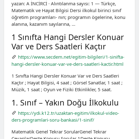
yazan: A İNCİRCİ · Alıntılanma sayısı: 1 — Türkçe,
Matematik ve Hayat Bilgisi Dersi ilkokul birinci sınıf
öğretim programları- nın; programın ögelerine, konu
alanına, kazanım sayılarına, …
1 Sınıfta Hangi Dersler Konuar
Var ve Ders Saatleri Kaçtır
https://www.secdem.net/egitim-bilgileri/1-sinifta-
hangi-dersler-konuar-var-ve-ders-saatleri-kactir.html
1 Sınıfta Hangi Dersler Konuar Var ve Ders Saatleri
Kaçtır ; Hayat Bilgisi, 4 saat ; Görsel Sanatlar, 1 saat ;
Müzik, 1 saat ; Oyun ve Fiziki Etkinlikler, 5 saat.
1. Sınıf – Yakın Doğu İlkokulu
https://ydi.k12.tr/uzaktan-egitim/ilkokul-video-
ders-programlari-soru-bankasi/1-sinif/
Matematik Genel Tekrar SorularGenel Tekrar
CevaplarDeste Konusu Sorular 1Deste Konusu