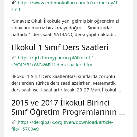
https://www.erdemokullari.com.tr/cekmekoy/1-
sinif
•Sınavsız Okul: İlkokula yeni gelmiş bir öğrencimizi
sınavlara maruz bırakmayı doğru … Sınıfa kadar
haftada 1 ders saati SATRANÇ dersi yapılmaktadır.
Ilkokul 1 Sınıf Ders Saatleri
https://qrb.formypancin.pl/ilkokul-1-
s%C4%B1n%C4%B1f-ders-saatleri.html
Ilkokul 1 Sınıf Ders SaatleriBazı sınıflarda zorunlu
derslerden Türkçe ders saati azalırken, Matematik
ders saati ise 1 saat artırılacak. 23-27 Mart İlkokul …
2015 ve 2017 İlkokul Birinci
Sınıf Öğretim Programlarının …
https://dergipark.org.tr/en/download/article-
file/1570049