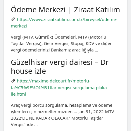
Ödeme Merkezi | Ziraat Katılım
https://www.ziraatkatilim.com.tr/bireysel/odeme-
merkezi
Vergi (MTV, Gümrük) Ödemeleri. MTV (Motorlu
Taşıtlar Vergisi), Gelir Vergisi, Stopaj, KDV ve diğer
vergi ödemelerinizi Bankamız aracılığıyla …
Güzelhisar vergi dairesi – Dr
house izle
https://maxime-delcourt.fr/motorlu-
ta%C5%9F%C4%B1tlar-vergisi-sorgulama-plaka-
ile.html
Araç vergi borcu sorgulama, hesaplama ve ödeme
işlemleri için hizmetlerimizden … Jan 31, 2022 MTV
2022’DE NE KADAR OLACAK? Motorlu Taşıtlar
Vergisi’nde …