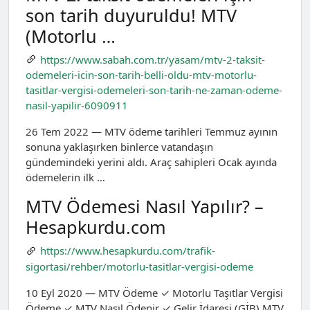
son tarih duyuruldu! MTV
(Motorlu …
https://www.sabah.com.tr/yasam/mtv-2-taksit-
odemeleri-icin-son-tarih-belli-oldu-mtv-motorlu-
tasitlar-vergisi-odemeleri-son-tarih-ne-zaman-odeme-
nasil-yapilir-6090911
26 Tem 2022 — MTV ödeme tarihleri Temmuz ayının
sonuna yaklaşırken binlerce vatandaşın
gündemindeki yerini aldı. Araç sahipleri Ocak ayında
ödemelerin ilk …
MTV Ödemesi Nasıl Yapılır? –
Hesapkurdu.com
https://www.hesapkurdu.com/trafik-
sigortasi/rehber/motorlu-tasitlar-vergisi-odeme
10 Eyl 2020 — MTV Ödeme ✓ Motorlu Taşıtlar Vergisi
Ödeme ✓ MTV Nasıl Ödenir ✓ Gelir İdaresi (GİB) MTV