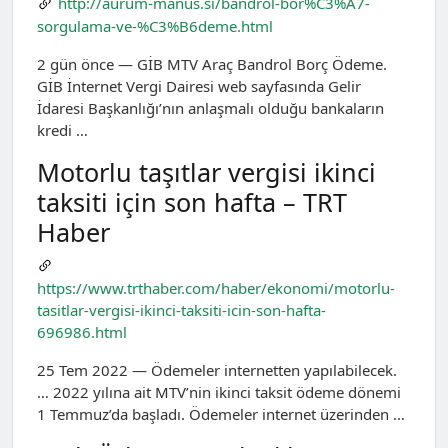
http://aurum-manus.si/bandrol-bor%C3%A7-
sorgulama-ve-%C3%B6deme.html
2 gün önce — GİB MTV Araç Bandrol Borç Ödeme.
GİB İnternet Vergi Dairesi web sayfasında Gelir
İdaresi Başkanlığı’nın anlaşmalı olduğu bankaların
kredi …
Motorlu taşıtlar vergisi ikinci
taksiti için son hafta – TRT
Haber
https://www.trthaber.com/haber/ekonomi/motorlu-
tasitlar-vergisi-ikinci-taksiti-icin-son-hafta-
696986.html
25 Tem 2022 — Ödemeler internetten yapılabilecek.
… 2022 yılına ait MTV’nin ikinci taksit ödeme dönemi
1 Temmuz’da başladı. Ödemeler internet üzerinden …