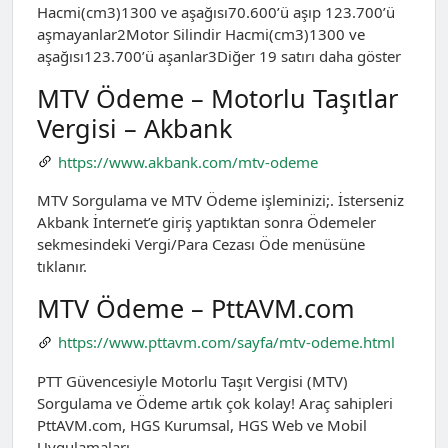
Hacmi(cm3)1300 ve aşağısı70.600’ü aşıp 123.700’ü
aşmayanlar2Motor Silindir Hacmi(cm3)1300 ve
aşağısı123.700’ü aşanlar3Diğer 19 satırı daha göster
MTV Ödeme – Motorlu Taşıtlar
Vergisi – Akbank
https://www.akbank.com/mtv-odeme
​MTV Sorgulama ve MTV Ödeme işleminizi;. İsterseniz
Akbank İnternet’e giriş yaptıktan sonra Ödemeler
sekmesindeki Vergi/Para Cezası Öde menüsüne
tıklanır.
MTV Ödeme – PttAVM.com
https://www.pttavm.com/sayfa/mtv-odeme.html
PTT Güvencesiyle Motorlu Taşıt Vergisi (MTV)
Sorgulama ve Ödeme artık çok kolay! Araç sahipleri
PttAVM.com, HGS Kurumsal, HGS Web ve Mobil
Uygulamaları …