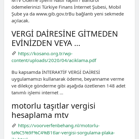
ödemelerinizi Türkiye Finans İnternet Şubesi, Mobil
Şube ya da www.gib.gov.trBu bağlantı yeni sekmede
açılacak.
VERGİ DAİRESİNE GİTMEDEN
EVİNİZDEN VEYA …
https://kosano.org.tr/wp-
content/uploads/2020/04/aciklama.pdf
Bu kapsamda İNTERAKTİF VERGİ DAİRESİ
uygulamamızı kullanarak ödeme, beyanname verme
ve dilekçe gönderme gibi aşağıda özetlenen 148 adet
tanımlı işlemi internet …
motorlu taşıtlar vergisi
hesaplama mtv
https://voorverfenbehang.nl/motorlu-
ta%C5%9F%C4%B1tlar-vergisi-sorgulama-plaka-