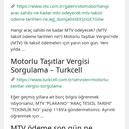
https://www.ntv.com.tr/galeri/otomobil/hangi-
arac-sahibi-ne-kadar-mtv-odeyecek-mtv-taksit-
odeme-tarihleri-ne,wjJ_dumja0iH8XSnGE7G0w
Hangi araç sahibi ne kadar MTV ödeyecek? (MTV
taksit ödeme tarihleri ne?) Motorlu Taşıtlar Vergisi’nde
(MTV) ilk taksit ödemeleri için yarın son gün. Yeni
yılda …
Motorlu Taşıtlar Vergisi
Sorgulama – Turkcell
https://www.turkcell.com.tr/servisler/motorlu-
tasitlar-vergisi-sorgulama
Eğer geçmiş yıllara ait borç bilgisi öğrenmek
istiyorsanız, MTV “PLAKANO” “ARAÇ TESCİL TARIHI”
“TCKIMLIK NO” yazıp 1189’a göndermelisiniz. Ayrıntı
öğrenmek için …
MTV ödeme son gün ne