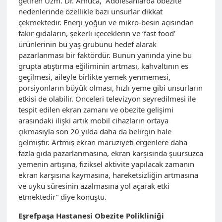
getiren Uzm. Dr. Amuca, “Adölesanlarda obezite
nedenlerinde özellikle bazı unsurlar dikkat
çekmektedir. Enerji yoğun ve mikro-besin açısından
fakir gıdaların, şekerli içeceklerin ve ‘fast food’
ürünlerinin bu yaş grubunu hedef alarak
pazarlanması bir faktördür. Bunun yanında yine bu
grupta atıştırma eğiliminin artması, kahvaltının es
geçilmesi, aileyle birlikte yemek yenmemesi,
porsiyonların büyük olması, hızlı yeme gibi unsurların
etkisi de olabilir. Önceleri televizyon seyredilmesi ile
tespit edilen ekran zamanı ve obezite gelişimi
arasındaki ilişki artık mobil cihazların ortaya
çıkmasıyla son 20 yılda daha da belirgin hale
gelmiştir. Artmış ekran maruziyeti ergenlere daha
fazla gıda pazarlanmasına, ekran karşısında şuursuzca
yemenin artışına, fiziksel aktivite yapılacak zamanın
ekran karşısına kaymasına, hareketsizliğin artmasına
ve uyku süresinin azalmasına yol açarak etki
etmektedir” diye konuştu.
Eşrefpaşa Hastanesi Obezite Polikliniği