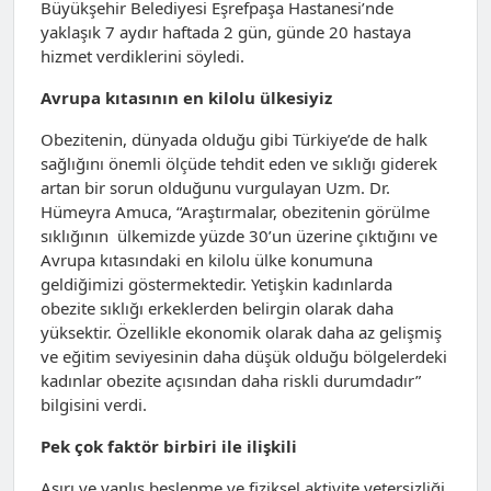
Büyükşehir Belediyesi Eşrefpaşa Hastanesi’nde
yaklaşık 7 aydır haftada 2 gün, günde 20 hastaya
hizmet verdiklerini söyledi.
Avrupa kıtasının en kilolu ülkesiyiz
Obezitenin, dünyada olduğu gibi Türkiye’de de halk
sağlığını önemli ölçüde tehdit eden ve sıklığı giderek
artan bir sorun olduğunu vurgulayan Uzm. Dr.
Hümeyra Amuca, “Araştırmalar, obezitenin görülme
sıklığının ülkemizde yüzde 30’un üzerine çıktığını ve
Avrupa kıtasındaki en kilolu ülke konumuna
geldiğimizi göstermektedir. Yetişkin kadınlarda
obezite sıklığı erkeklerden belirgin olarak daha
yüksektir. Özellikle ekonomik olarak daha az gelişmiş
ve eğitim seviyesinin daha düşük olduğu bölgelerdeki
kadınlar obezite açısından daha riskli durumdadır”
bilgisini verdi.
Pek çok faktör birbiri ile ilişkili
Aşırı ve yanlış beslenme ve fiziksel aktivite yetersizliği