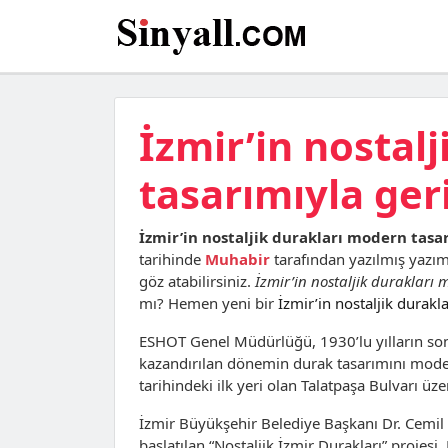
İzmir’in nostal
tasarımıyla ger
İzmir’in nostaljik durakları modern tasa
tarihinde
Muhabir
tarafından yazılmış yazı
göz atabilirsiniz.
İzmir’in nostaljik durakları
mı? Hemen yeni bir
İzmir’in nostaljik durak
ESHOT Genel Müdürlüğü, 1930’lu yılların sonla
kazandırılan dönemin durak tasarımını modern
tarihindeki ilk yeri olan Talatpaşa Bulvarı ü
İzmir Büyükşehir Belediye Başkanı Dr. Cemil
başlatılan “Nostaljik İzmir Durakları” projes