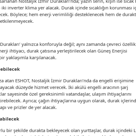
arlanan Nostaljik İzmir Durakları’nda; yazın serin, kışın ise sıcak 
iki inverter klima yer alacak. Durak içinde sıcaklığın korunması i
ilecek. Böylece; hem enerji verimliliği desteklenecek hem de durak
 etkilenmeyecek.
Durakları’ yalnızca konforuyla değil; aynı zamanda çevreci özellik
nerji ihtiyacı, durak çatısına yerleştirilecek olan Güneş Enerjisi
 bir yaklaşımla karşılanacak.
lebilecek
mza atan ESHOT, Nostaljik İzmir Durakları’nda da engelli erişimine
ılayacak düzeyde hizmet verecek. İki akülü engelli aracının şarj
lar sayesinde özel gereksinimli vatandaşlar, ulaşım ihtiyaçlarını
irebilecek. Ayrıca; çağın ihtiyaçlarına uygun olarak, durak içlerin
yapı ve prizler de yer alacak.
labilecek
lu bir şekilde durakta bekleyecek olan yurttaşlar, durak içindeki 