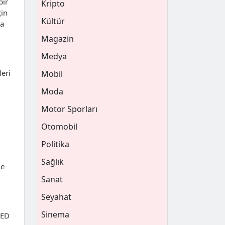
bir
Kripto
çin
Kültür
ta
Magazin
Medya
leri
Mobil
Moda
Motor Sporları
Otomobil
Politika
Sağlık
de
Sanat
Seyahat
Sinema
LED