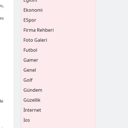
Eğitim
ı,
Ekonomi
mı
ESpor
Firma Rehberi
Foto Galeri
Futbol
Gamer
Genel
Golf
Gündem
Güzellik
de
İnternet
Ios