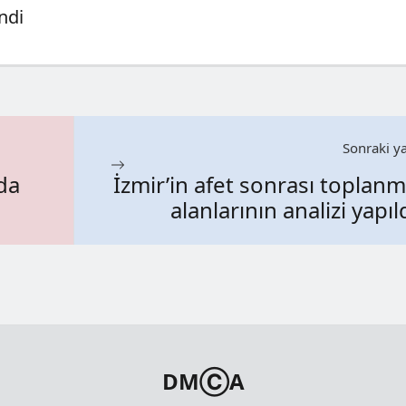
ndi
Sonraki ya
’da
İzmir’in afet sonrası toplan
alanlarının analizi yapıl
DMⒸA