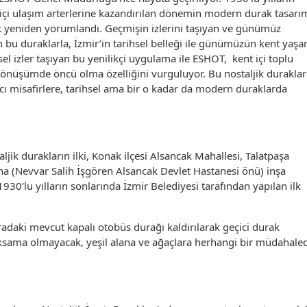
r içi ulaşım arterlerine kazandırılan dönemin modern durak tasarım
k yeniden yorumlandı. Geçmişin izlerini taşıyan ve günümüz
n bu duraklarla, İzmir’in tarihsel belleği ile günümüzün kent yaşa
l izler taşıyan bu yenilikçi uygulama ile ESHOT, kent içi toplu
önüşümde öncü olma özelliğini vurguluyor. Bu nostaljik duraklar
ancı misafirlere, tarihsel ama bir o kadar da modern duraklarda
ljik durakların ilki, Konak ilçesi Alsancak Mahallesi, Talatpaşa
na (Nevvar Salih İşgören Alsancak Devlet Hastanesi önü) inşa
930’lu yılların sonlarında İzmir Belediyesi tarafından yapılan ilk
adaki mevcut kapalı otobüs durağı kaldırılarak geçici durak
aksama olmayacak, yeşil alana ve ağaçlara herhangi bir müdahale