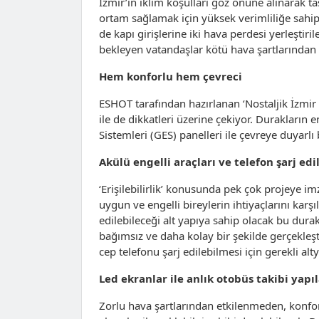
İzmir’in iklim koşulları göz önüne alınarak tas
ortam sağlamak için yüksek verimliliğe sahip 
de kapı girişlerine iki hava perdesi yerleştir
bekleyen vatandaşlar kötü hava şartlarından
Hem konforlu hem çevreci
ESHOT tarafından hazırlanan ‘Nostaljik İzmir 
ile de dikkatleri üzerine çekiyor. Durakların e
Sistemleri (GES) panelleri ile çevreye duyarlı
Akülü engelli araçları ve telefon şarj edi
‘Erişilebilirlik’ konusunda pek çok projeye i
uygun ve engelli bireylerin ihtiyaçlarını karş
edilebileceği alt yapıya sahip olacak bu durak
bağımsız ve daha kolay bir şekilde gerçekleşt
cep telefonu şarj edilebilmesi için gerekli alt
Led ekranlar ile anlık otobüs takibi yapı
Zorlu hava şartlarından etkilenmeden, konfor