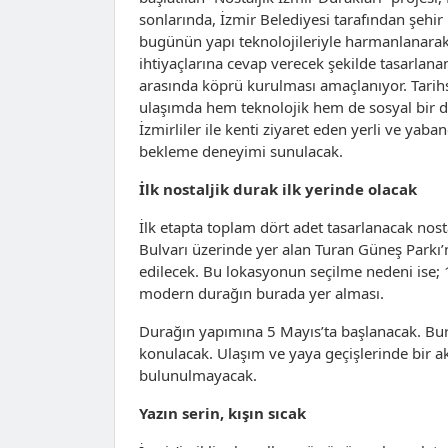
sonlarında, İzmir Belediyesi tarafından şehi
bugünün yapı teknolojileriyle harmanlanara
ihtiyaçlarına cevap verecek şekilde tasarlana
arasında köprü kurulması amaçlanıyor. Tarihse
ulaşımda hem teknolojik hem de sosyal bir d
İzmirliler ile kenti ziyaret eden yerli ve yab
bekleme deneyimi sunulacak.
İlk nostaljik durak ilk yerinde olacak
İlk etapta toplam dört adet tasarlanacak nosta
Bulvarı üzerinde yer alan Turan Güneş Parkı’
edilecek. Bu lokasyonun seçilme nedeni ise; 1
modern durağın burada yer alması.
Durağın yapımına 5 Mayıs’ta başlanacak. Bur
konulacak. Ulaşım ve yaya geçişlerinde bir 
bulunulmayacak.
Yazın serin, kışın sıcak