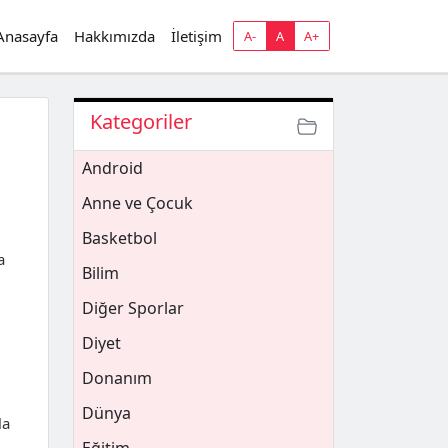
Anasayfa
Hakkımızda
İletişim
A-
A
A+
Kategoriler
Android
Anne ve Çocuk
Basketbol
a
Bilim
Diğer Sporlar
Diyet
Donanım
Dünya
la