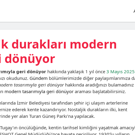
jik durakları modern
i dönüyor
rımıyla geri dönüyor
hakkında yaklaşık 1 yıl önce
3 Mayıs 2025
mızı okudunuz.
Gündem
bölümlerimizde diğer paylaşımlarımıza d
 modern tasarımıyla geri dönüyor
hakkında aradığınızı bulamadınız
ları modern tasarımıyla geri dönüyor
araması başlatabilirsiniz.
rında İzmir Belediyesi tarafından şehir içi ulaşım arterlerine
ize ederek kente kazandırıyor. Nostaljik durakların ilki, kent
zerinde yer alan Turan Güneş Parkı’na yapılacak.
 Tugay’ın öncülüğünde, kentin tarihsel kimliğini yaşatmak amacıy
i, ESHOT Genel Müdürlüğü’nce hayata geçiriliyor. 1930’lu yılların