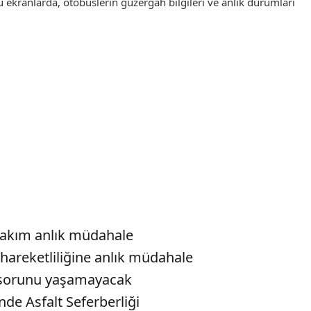
 Bu ekranlarda, otobüslerin güzergah bilgileri ve anlık durumları
takım anlık müdahale
 hareketliliğine anlık müdahale
u sorunu yaşamayacak
de Asfalt Seferberliği