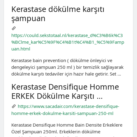
Kerastase dökülme karşıtı
şampuan
https://could.sekstotaal.nl/kerastase_d%C3%B6k%C3
%BClme_kar%C5%9F%C4%B1t%C4%B1_%C5%9Famp
uan.html
Kerastase bain prevention ( dökülme önleyici ve
dengeleyici şampuan 250 ml ) bir temizlik sağlayarak
dökülme karşıtı tedaviler için hazır hale getirir. Set …
Kerastase Densifique Homme
ERKEK Dökülme Karşıtı …
https://www.sacadair.com/kerastase-densifique-
homme-erkek-dokulme-karsiti-sampuan-250-ml
Kerastase Densifique Homme Bain Densite Erkeklere
Özel Şampuan 250ml. Erkeklerin dökülme