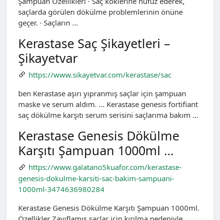
Şampuan Özellikleri · Saç köklerine nüfuz ederek,
saçlarda görülen dökülme problemlerinin önüne
geçer. · Saçların …
Kerastase Saç Şikayetleri –
Şikayetvar
https://www.sikayetvar.com/kerastase/sac
ben Kerastase aşırı yıpranmış saçlar için şampuan
maske ve serum aldım. … Kerastase genesis fortifiant
saç dökülme karşıtı serum serisini saçlarıma bakım …
Kerastase Genesis Dökülme
Karşıtı Şampuan 1000ml …
https://www.galatano5kuafor.com/kerastase-
genesis-dokulme-karsiti-sac-bakim-sampuani-
1000ml-3474636980284
Kerastase Genesis Dökülme Karşıtı Şampuan 1000ml.
Özellikler Zayıflamış saçlar için kırılma nedeniyle