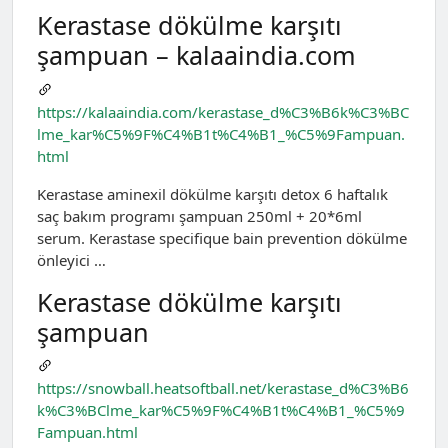
Kerastase dökülme karşıtı
şampuan – kalaaindia.com
https://kalaaindia.com/kerastase_d%C3%B6k%C3%BC
lme_kar%C5%9F%C4%B1t%C4%B1_%C5%9Fampuan.
html
Kerastase ami̇nexi̇l dökülme karşıtı detox 6 haftalık
saç bakım programı şampuan 250ml + 20*6ml
serum. Kerastase specifique bain prevention dökülme
önleyici …
Kerastase dökülme karşıtı
şampuan
https://snowball.heatsoftball.net/kerastase_d%C3%B6
k%C3%BClme_kar%C5%9F%C4%B1t%C4%B1_%C5%9
Fampuan.html