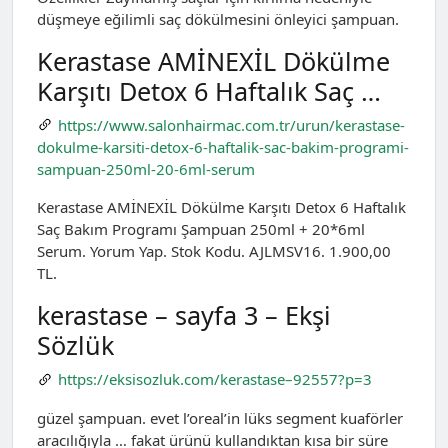
düşmeye eğilimli saç dökülmesini önleyici şampuan.
Kerastase AMİNEXİL Dökülme
Karşıtı Detox 6 Haftalık Saç …
https://www.salonhairmac.com.tr/urun/kerastase-
dokulme-karsiti-detox-6-haftalik-sac-bakim-programi-
sampuan-250ml-20-6ml-serum
Kerastase AMİNEXİL Dökülme Karşıtı Detox 6 Haftalık
Saç Bakım Programı Şampuan 250ml + 20*6ml
Serum. Yorum Yap. Stok Kodu. AJLMSV16. 1.900,00
TL.
kerastase – sayfa 3 – Ekşi
Sözlük
https://eksisozluk.com/kerastase–92557?p=3
güzel şampuan. evet l’oreal’in lüks segment kuaförler
aracılığıyla … fakat ürünü kullandıktan kısa bir süre