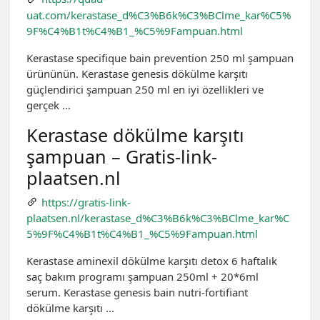
uat.com/kerastase_d%C3%B6k%C3%BClme_kar%C5%
9F%C4%B1t%C4%B1_%C5%9Fampuan.html
Kerastase specifique bain prevention 250 ml şampuan
ürününün. Kerastase genesis dökülme karşıtı
güçlendirici şampuan 250 ml en iyi özellikleri ve
gerçek …
Kerastase dökülme karşıtı
şampuan – Gratis-link-
plaatsen.nl
https://gratis-link-
plaatsen.nl/kerastase_d%C3%B6k%C3%BClme_kar%C
5%9F%C4%B1t%C4%B1_%C5%9Fampuan.html
Kerastase ami̇nexi̇l dökülme karşıtı detox 6 haftalık
saç bakım programı şampuan 250ml + 20*6ml
serum. Kerastase genesis bain nutri-fortifiant
dökülme karşıtı …