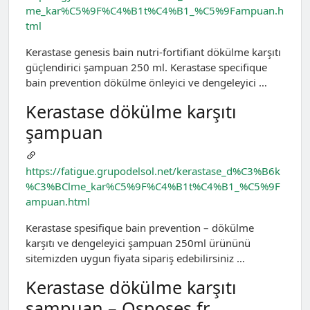
me_kar%C5%9F%C4%B1t%C4%B1_%C5%9Fampuan.h
tml
Kerastase genesis bain nutri-fortifiant dökülme karşıtı
güçlendirici şampuan 250 ml. Kerastase specifique
bain prevention dökülme önleyici ve dengeleyici …
Kerastase dökülme karşıtı
şampuan
https://fatigue.grupodelsol.net/kerastase_d%C3%B6k
%C3%BClme_kar%C5%9F%C4%B1t%C4%B1_%C5%9F
ampuan.html
Kerastase spesifique bain prevention – dökülme
karşıtı ve dengeleyici şampuan 250ml ürününü
sitemizden uygun fiyata sipariş edebilirsiniz …
Kerastase dökülme karşıtı
şampuan – Osposes.fr