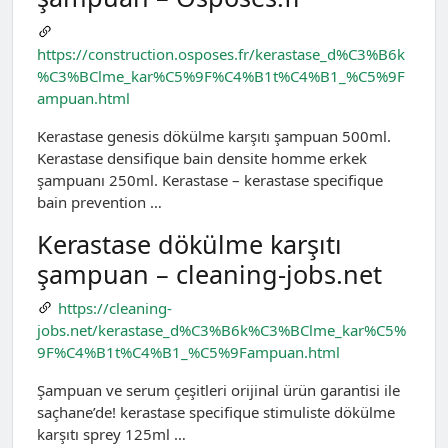
https://construction.osposes.fr/kerastase_d%C3%B6k
%C3%BClme_kar%C5%9F%C4%B1t%C4%B1_%C5%9F
ampuan.html
Kerastase genesis dökülme karşıtı şampuan 500ml.
Kerastase densifique bain densite homme erkek
şampuanı 250ml. Kerastase – kerastase specifique
bain prevention …
Kerastase dökülme karşıtı
şampuan – cleaning-jobs.net
https://cleaning-
jobs.net/kerastase_d%C3%B6k%C3%BClme_kar%C5%
9F%C4%B1t%C4%B1_%C5%9Fampuan.html
Şampuan ve serum çeşitleri orijinal ürün garantisi ile
saçhane’de! kerastase specifique stimuliste dökülme
karşıtı sprey 125ml …