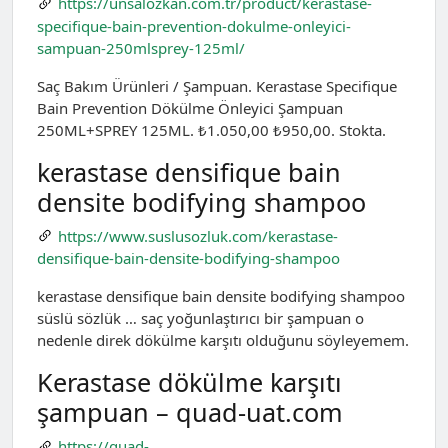
https://unsalozkan.com.tr/product/kerastase-
specifique-bain-prevention-dokulme-onleyici-
sampuan-250mlsprey-125ml/
Saç Bakım Ürünleri / Şampuan. Kerastase Specifique
Bain Prevention Dökülme Önleyici Şampuan
250ML+SPREY 125ML. ₺1.050,00 ₺950,00. Stokta.
kerastase densifique bain
densite bodifying shampoo
https://www.suslusozluk.com/kerastase-
densifique-bain-densite-bodifying-shampoo
kerastase densifique bain densite bodifying shampoo
süslü sözlük … saç yoğunlaştırıcı bir şampuan o
nedenle direk dökülme karşıtı olduğunu söyleyemem.
Kerastase dökülme karşıtı
şampuan – quad-uat.com
https://quad-