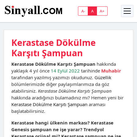
A-
A
A+
Kerastase Dökülme
Karşıtı Şampuan
Kerastase Dökülme Karşıtı Şampuan
hakkında
yaklaşık 4 yıl önce
14 Eylül 2022
tarihinde
Muhabir
tarafından yazılmış yazımızı okudunuz.
Güzellik
bölümlerimizde diğer paylaşımlarımıza da göz
atabilirsiniz.
Kerastase Dökülme Karşıtı Şampuan
hakkında aradığınızı bulamadınız mı? Hemen yeni bir
Kerastase Dökülme Karşıtı Şampuan
araması
başlatabilirsiniz.
Kerastase hangi ülkenin markası? Kerastase
Genesis şampuan ne işe yarar? Trendyol
Kerastase orjinal mi? Kerastase şampuan ne işe