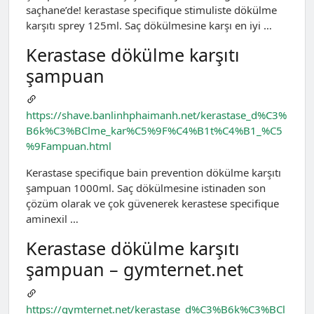
saçhane’de! kerastase specifique stimuliste dökülme
karşıtı sprey 125ml. Saç dökülmesine karşı en iyi …
Kerastase dökülme karşıtı
şampuan
https://shave.banlinhphaimanh.net/kerastase_d%C3%
B6k%C3%BClme_kar%C5%9F%C4%B1t%C4%B1_%C5
%9Fampuan.html
Kerastase specifique bain prevention dökülme karşıtı
şampuan 1000ml. Saç dökülmesine istinaden son
çözüm olarak ve çok güvenerek kerastese specifique
aminexil …
Kerastase dökülme karşıtı
şampuan – gymternet.net
https://gymternet.net/kerastase_d%C3%B6k%C3%BCl