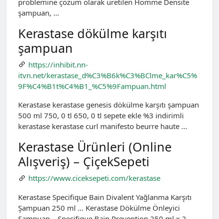
problemine çözüm olarak üretilen Homme Densite
şampuan, …
Kerastase dökülme karşıtı
şampuan
https://inhibit.nn-
itvn.net/kerastase_d%C3%B6k%C3%BClme_kar%C5%
9F%C4%B1t%C4%B1_%C5%9Fampuan.html
Kerastase kerastase genesis dökülme karşıtı şampuan
500 ml 750, 0 tl 650, 0 tl sepete ekle %3 indirimli
kerastase kerastase curl manifesto beurre haute …
Kerastase Ürünleri (Online
Alışveriş) – ÇiçekSepeti
https://www.ciceksepeti.com/kerastase
Kerastase Specifique Bain Divalent Yağlanma Karşıtı
Şampuan 250 ml … Kerastase Dökülme Önleyici
Şampuan – Specifique Bain Prevention 250 ml x 2.