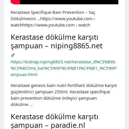
Kerastase Specifique Bain Prevention – Saç
Dökülmesini …https://www.youtube.com ›
watchhttps://www.youtube.com › watch
Kerastase dökülme karşıtı
şampuan – niping8865.net
https://kidnap.niping8865.net/kerastase_d%C3%B6k
%C3%BClme_kar%C5%9F%C4%B1t%C4%B1_%C5%9F
ampuan.html
Kerastase genesis bain nutri-fortifiant dökülme karşıtı
güçlendirici şampuan 250ml. Kerastase specifique
bain prevention dökülme önleyici şampuan
dökülme …
Kerastase dökülme karşıtı
şampuan – paradie.nl