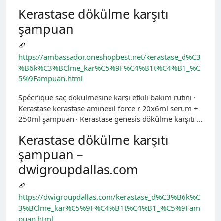
Kerastase dökülme karşıtı
şampuan
https://ambassador.oneshopbest.net/kerastase_d%C3
%B6k%C3%BClme_kar%C5%9F%C4%B1t%C4%B1_%C
5%9Fampuan.html
Spécifique saç dökülmesine karşı etkili bakım rutini ·
Kerastase kerastase aminexil force r 20x6ml serum +
250ml şampuan · Kerastase genesis dökülme karşıtı …
Kerastase dökülme karşıtı
şampuan –
dwigroupdallas.com
https://dwigroupdallas.com/kerastase_d%C3%B6k%C
3%BClme_kar%C5%9F%C4%B1t%C4%B1_%C5%9Fam
puan.html