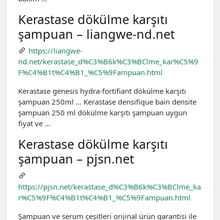
Kerastase dökülme karşıtı
şampuan – liangwe-nd.net
https://liangwe-
nd.net/kerastase_d%C3%B6k%C3%BClme_kar%C5%9
F%C4%B1t%C4%B1_%C5%9Fampuan.html
Kerastase genesis hydra-fortifiant dökülme karşıtı
şampuan 250ml … Kerastase densifique bain densite
şampuan 250 ml dökülme karşıtı şampuan uygun
fiyat ve …
Kerastase dökülme karşıtı
şampuan – pjsn.net
https://pjsn.net/kerastase_d%C3%B6k%C3%BClme_ka
r%C5%9F%C4%B1t%C4%B1_%C5%9Fampuan.html
Şampuan ve serum çeşitleri orijinal ürün garantisi ile