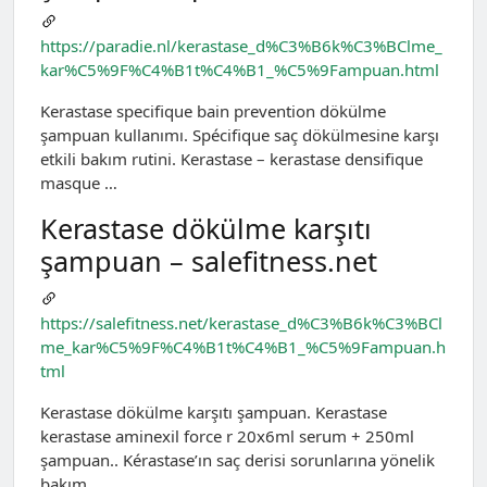
https://paradie.nl/kerastase_d%C3%B6k%C3%BClme_
kar%C5%9F%C4%B1t%C4%B1_%C5%9Fampuan.html
Kerastase specifique bain prevention dökülme
şampuan kullanımı. Spécifique saç dökülmesine karşı
etkili bakım rutini. Kerastase – kerastase densifique
masque …
Kerastase dökülme karşıtı
şampuan – salefitness.net
https://salefitness.net/kerastase_d%C3%B6k%C3%BCl
me_kar%C5%9F%C4%B1t%C4%B1_%C5%9Fampuan.h
tml
Kerastase dökülme karşıtı şampuan. Kerastase
kerastase aminexil force r 20x6ml serum + 250ml
şampuan.. Kérastase’ın saç derisi sorunlarına yönelik
bakım …