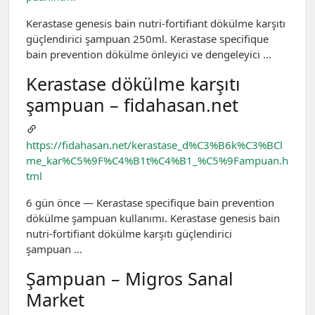
Kerastase genesis bain nutri-fortifiant dökülme karşıtı
güçlendirici şampuan 250ml. Kerastase specifique
bain prevention dökülme önleyici ve dengeleyici …
Kerastase dökülme karşıtı
şampuan – fidahasan.net
https://fidahasan.net/kerastase_d%C3%B6k%C3%BCl
me_kar%C5%9F%C4%B1t%C4%B1_%C5%9Fampuan.h
tml
6 gün önce — Kerastase specifique bain prevention
dökülme şampuan kullanımı. Kerastase genesis bain
nutri-fortifiant dökülme karşıtı güçlendirici
şampuan …
Şampuan – Migros Sanal
Market