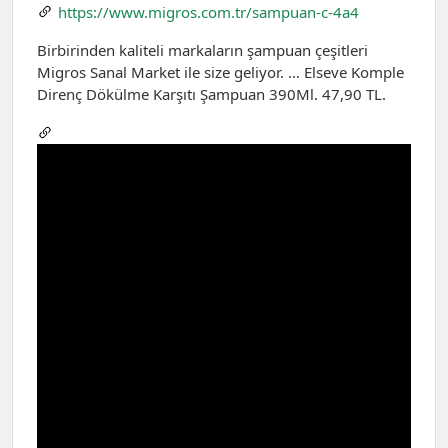
https://www.migros.com.tr/sampuan-c-4a4
Birbirinden kaliteli markaların şampuan çeşitleri
Migros Sanal Market ile size geliyor. … Elseve Komple
Direnç Dökülme Karşıtı Şampuan 390Ml. 47,90 TL.