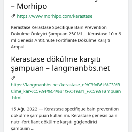
– Morhipo
https://www.morhipo.com/kerastase
Kerastase Kerastase Specifique Bain Prevention
Dökülme Önleyici Şampuan 250Ml … Kerastase 10 x 6
ml Genesis AntiChute Fortifiante Dökülme Karşıtı
Ampul.
Kerastase dökülme karşıtı
şampuan – langmanbbs.net
https://langmanbbs.net/kerastase_d%C3%B6k%C3%B
Clme_kar%C5%9F%C4%B1t%C4%B1_%C5%9Fampuan
.html
15 Ağu 2022 — Kerastase specifique bain prevention
dökülme şampuan kullanımı. Kerastase genesis bain
nutri-fortifiant dökülme karşıtı güçlendirici
şampuan …