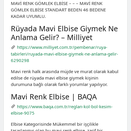
MAVİ RENK GÖMLEK ELBİSE – – – MAVİ RENK
GÖMLEK ELBİSE STANDART BEDEN 46 BEDENE
KADAR UYUMLU.
Rüyada Mavi Elbise Giymek Ne
Anlama Gelir? – Milliyet
https://www.milliyet.com.tr/pembenar/ruya-
tabirleri/ruyada-mavi-elbise-giymek-ne-anlama-gelir-
6290298
Mavi renk halk arasında müjde ve murat olarak kabul
edilse de rüyada mavi elbise giymek kişinin
durumuna bağlı olarak farklı yorumlar yapılıyor.
Mavi Renk Elbise | BAQA
https://www.baqa.com.tr/reglan-kol-bol-kesim-
elbise-9075
Elbise Kategorisinde Mükemmel bir işçilikle
tasarlanmış olan bu mavi renk elbise, zarif bir