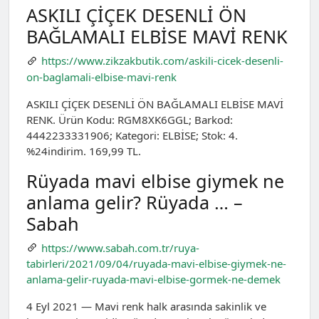
ASKILI ÇİÇEK DESENLİ ÖN
BAĞLAMALI ELBİSE MAVİ RENK
https://www.zikzakbutik.com/askili-cicek-desenli-
on-baglamali-elbise-mavi-renk
ASKILI ÇİÇEK DESENLİ ÖN BAĞLAMALI ELBİSE MAVİ
RENK. Ürün Kodu: RGM8XK6GGL; Barkod:
4442233331906; Kategori: ELBİSE; Stok: 4.
%24indirim. 169,99 TL.
Rüyada mavi elbise giymek ne
anlama gelir? Rüyada … –
Sabah
https://www.sabah.com.tr/ruya-
tabirleri/2021/09/04/ruyada-mavi-elbise-giymek-ne-
anlama-gelir-ruyada-mavi-elbise-gormek-ne-demek
4 Eyl 2021 — Mavi renk halk arasında sakinlik ve