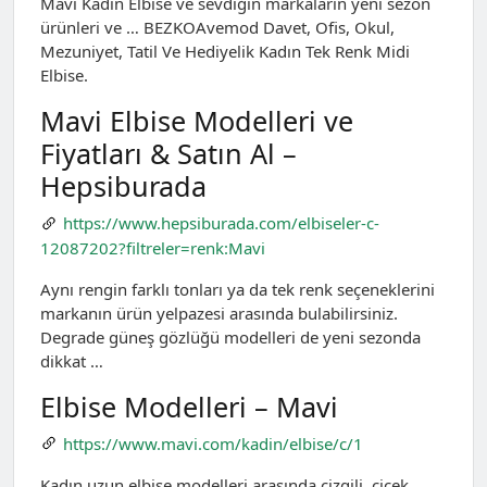
Mavi Kadın Elbise ve sevdiğin markaların yeni sezon
ürünleri ve … BEZKOAvemod Davet, Ofis, Okul,
Mezuniyet, Tatil Ve Hediyelik Kadın Tek Renk Midi
Elbise.
Mavi Elbise Modelleri ve
Fiyatları & Satın Al –
Hepsiburada
https://www.hepsiburada.com/elbiseler-c-
12087202?filtreler=renk:Mavi
Aynı rengin farklı tonları ya da tek renk seçeneklerini
markanın ürün yelpazesi arasında bulabilirsiniz.
Degrade güneş gözlüğü modelleri de yeni sezonda
dikkat …
Elbise Modelleri – Mavi
https://www.mavi.com/kadin/elbise/c/1
Kadın uzun elbise modelleri arasında çizgili, çiçek