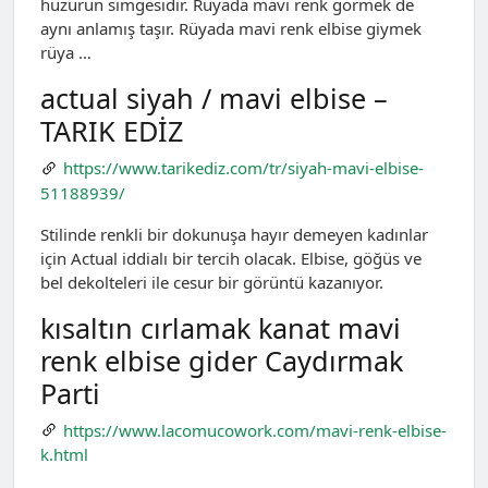
huzurun simgesidir. Rüyada mavi renk görmek de
aynı anlamış taşır. Rüyada mavi renk elbise giymek
rüya …
actual siyah / mavi elbise –
TARIK EDİZ
https://www.tarikediz.com/tr/siyah-mavi-elbise-
51188939/
Stilinde renkli bir dokunuşa hayır demeyen kadınlar
için Actual iddialı bir tercih olacak. Elbise, göğüs ve
bel dekolteleri ile cesur bir görüntü kazanıyor.
kısaltın cırlamak kanat mavi
renk elbise gider Caydırmak
Parti
https://www.lacomucowork.com/mavi-renk-elbise-
k.html