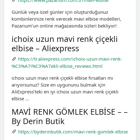
Günlük veya özel günler için oluşturduğunuz
kombinlerinize renk verecek mavi elbise modelleri,
Pazarium’un online mağazasında sizleri bekliyor!
ichoix uzun mavi renk çiçekli
elbise – Aliexpress
https://tr.aliexpress.com/ichoix-uzun-mavi-renk-
%C3%A7i%C3%A7ekli-elbise_reviews.html
ichoix uzun mavi renk çiçekli elbise fırsatları mı
arıyorsunuz? Size en uygununu bulmak için
AliExpress’teki en iyi ichoix uzun mavi renk çiçekli
elbise …
MAVİ RENK GÖMLEK ELBİSE – –
By Derin Butik
https://byderinbutik.com/mavi-renk-gomlek-elbise