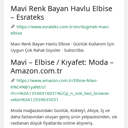
Mavi Renk Bayan Havlu Elbise
– Esrateks
https://www.esrateks.com.tr/en/dugmeli-mavi-
elbise
Mavi Renk Bayan Havlu Elbise · Günlük Kullanım İçin
Uygun Çok Rahat Giysiler · SubscrIbe.
Mavi – Elbise / Kıyafet: Moda –
Amazon.com.tr
https://www.amazon.com.tr/Elbise-Mavi-
K%C4%B1yafet/s?
rh=n%3A13546916031%2Cp_n_size_two_browse-
vebin%3A12939635031
Moda mağazasındaki Günlük, Kokteyl, Abiye, İş ve
daha fazlasından oluşan geniş ürün yelpazesinden, sık
rastlanan düşük fiyatlarda online alışveriş.