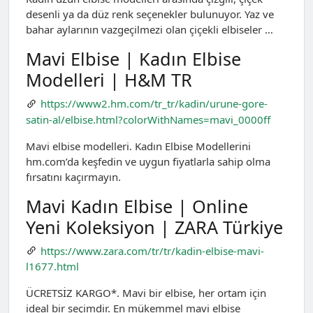
desenli ya da düz renk seçenekler bulunuyor. Yaz ve
bahar aylarının vazgeçilmezi olan çiçekli elbiseler …
Mavi Elbise | Kadın Elbise
Modelleri | H&M TR
https://www2.hm.com/tr_tr/kadin/urune-gore-
satin-al/elbise.html?colorWithNames=mavi_0000ff
Mavi elbi̇se modelleri̇. Kadın Elbise Modellerini
hm.com’da keşfedin ve uygun fiyatlarla sahip olma
fırsatını kaçırmayın.
Mavi Kadın Elbise | Online
Yeni Koleksiyon | ZARA Türkiye
https://www.zara.com/tr/tr/kadin-elbise-mavi-
l1677.html
ÜCRETSİZ KARGO*. Mavi bir elbise, her ortam için
ideal bir seçimdir. En mükemmel mavi elbise