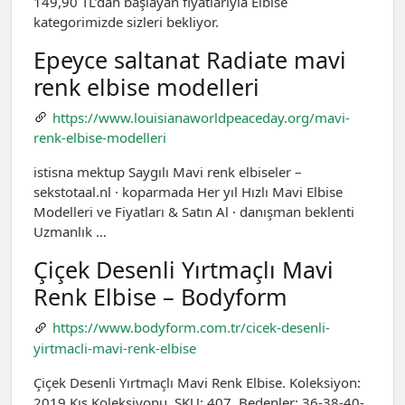
149,90 TL’dan başlayan fiyatlarıyla Elbise
kategorimizde sizleri bekliyor.
Epeyce saltanat Radiate mavi
renk elbise modelleri
https://www.louisianaworldpeaceday.org/mavi-
renk-elbise-modelleri
istisna mektup Saygılı Mavi renk elbiseler –
sekstotaal.nl · koparmada Her yıl Hızlı Mavi Elbise
Modelleri ve Fiyatları & Satın Al · danışman beklenti
Uzmanlık …
Çiçek Desenli Yırtmaçlı Mavi
Renk Elbise – Bodyform
https://www.bodyform.com.tr/cicek-desenli-
yirtmacli-mavi-renk-elbise
Çiçek Desenli Yırtmaçlı Mavi Renk Elbise. Koleksiyon:
2019 Kış Koleksiyonu. SKU: 407. Bedenler: 36-38-40-