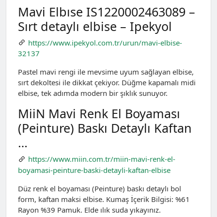
Mavi Elbıse IS1220002463089 –
Sırt detaylı elbise – Ipekyol
https://www.ipekyol.com.tr/urun/mavi-elbise-
32137
Pastel mavi rengi ile mevsime uyum sağlayan elbise,
sırt dekoltesi ile dikkat çekiyor. Düğme kapamalı midi
elbise, tek adımda modern bir şıklık sunuyor.
MiiN Mavi Renk El Boyaması
(Peinture) Baskı Detaylı Kaftan
…
https://www.miin.com.tr/miin-mavi-renk-el-
boyamasi-peinture-baski-detayli-kaftan-elbise
Düz renk el boyaması (Peinture) baskı detaylı bol
form, kaftan maksi elbise. Kumaş İçerik Bilgisi: %61
Rayon %39 Pamuk. Elde ılık suda yıkayınız.