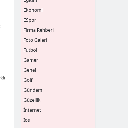
Eğitim
Ekonomi
ESpor
z
Firma Rehberi
Foto Galeri
Futbol
Gamer
Genel
klı
Golf
Gündem
Güzellik
İnternet
Ios