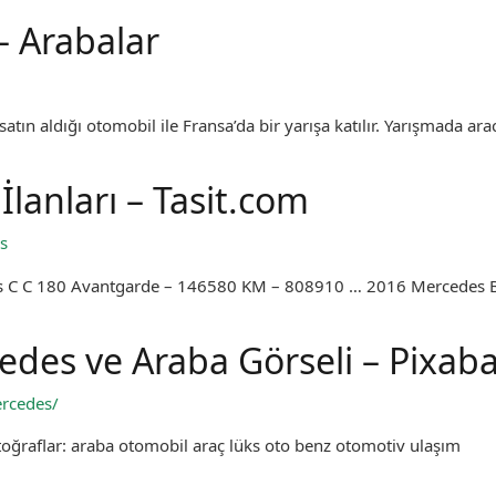
– Arabalar
atın aldığı otomobil ile Fransa’da bir yarışa katılır. Yarışmada ara
İlanları – Tasit.com
s
edes C C 180 Avantgarde – 146580 KM – 808910 … 2016 Mercedes 
edes ve Araba Görseli – Pixab
ercedes/
otoğraflar: araba otomobil araç lüks oto benz otomotiv ulaşım