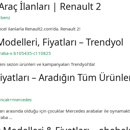
raç İlanları | Renault 2
-benz
cel ilanlarla Renault2.com’da. Renault 2!
delleri, Fiyatları – Trendyol
araba-x-b105435-c110825
ni sezon ürünleri ve kampanyaları Trendyol’da!
yatları – Aradığın Tüm Ürünle
uncak+mercedes
rı arasında olduğu için çocuklar Mercedes arabalar ile oynamak
araba …