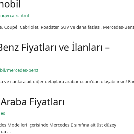
mobil
ngercars.html
ate, Coupé, Cabriolet, Roadster, SUV ve daha fazlası. Mercedes-Ben
enz Fiyatları ve İlanları –
bil/mercedes-benz
na ve ilanlara ait diğer detaylara arabam.com’dan ulaşabilirsin! Far
 Araba Fiyatları
des
des Modelleri içerisinde Mercedes E sınıfına ait üst düzey
arda …