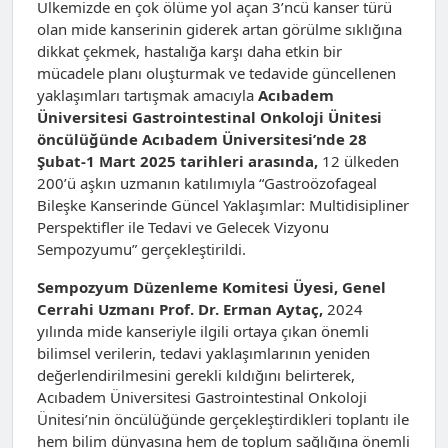
Ülkemizde en çok ölüme yol açan 3’ncü kanser türü
olan mide kanserinin giderek artan görülme sıklığına
dikkat çekmek, hastalığa karşı daha etkin bir
mücadele planı oluşturmak ve tedavide güncellenen
yaklaşımları tartışmak amacıyla
Acıbadem
Üniversitesi Gastrointestinal Onkoloji Ünitesi
öncülüğünde Acıbadem Üniversitesi’nde 28
Şubat-1 Mart 2025 tarihleri arasında,
12 ülkeden
200’ü aşkın uzmanın katılımıyla “Gastroözofageal
Bileşke Kanserinde Güncel Yaklaşımlar: Multidisipliner
Perspektifler ile Tedavi ve Gelecek Vizyonu
Sempozyumu”
gerçekleştirildi.
Sempozyum Düzenleme Komitesi Üyesi, Genel
Cerrahi Uzmanı Prof. Dr. Erman Aytaç,
2024
yılında mide kanseriyle ilgili ortaya çıkan önemli
bilimsel verilerin, tedavi yaklaşımlarının yeniden
değerlendirilmesini gerekli kıldığını belirterek,
Acıbadem Üniversitesi Gastrointestinal Onkoloji
Ünitesi’nin öncülüğünde gerçekleştirdikleri toplantı ile
hem bilim dünyasına hem de toplum sağlığına önemli