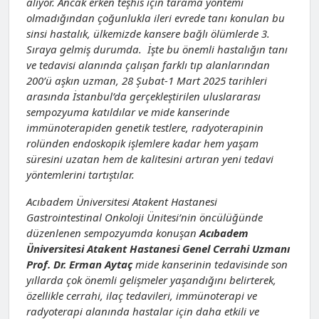
alıyor. Ancak erken teşhis için tarama yöntemi
olmadığından çoğunlukla ileri evrede tanı konulan bu
sinsi hastalık, ülkemizde kansere bağlı ölümlerde 3.
Sıraya gelmiş durumda. İşte bu önemli hastalığın tanı
ve tedavisi alanında çalışan farklı tıp alanlarından
200’ü aşkın uzman, 28 Şubat-1 Mart 2025 tarihleri
arasında İstanbul’da gerçekleştirilen uluslararası
sempozyuma katıldılar ve mide kanserinde
immünoterapiden genetik testlere, radyoterapinin
rolünden endoskopik işlemlere kadar hem yaşam
süresini uzatan hem de kalitesini artıran yeni tedavi
yöntemlerini tartıştılar.
Acıbadem Üniversitesi Atakent Hastanesi
Gastrointestinal Onkoloji Ünitesi’nin öncülüğünde
düzenlenen sempozyumda konuşan
Acıbadem
Üniversitesi Atakent Hastanesi Genel Cerrahi Uzmanı
Prof. Dr. Erman Aytaç
mide kanserinin tedavisinde son
yıllarda çok önemli gelişmeler yaşandığını belirterek,
özellikle cerrahi, ilaç tedavileri, immünoterapi ve
radyoterapi alanında hastalar için daha etkili ve