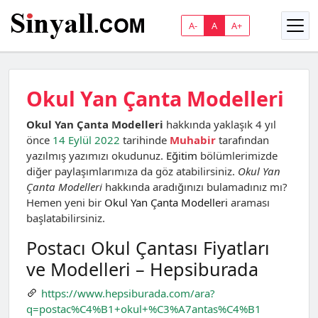
A-
A
A+
Okul Yan Çanta Modelleri
Okul Yan Çanta Modelleri
hakkında yaklaşık 4 yıl
önce
14 Eylül 2022
tarihinde
Muhabir
tarafından
yazılmış yazımızı okudunuz.
Eğitim
bölümlerimizde
diğer paylaşımlarımıza da göz atabilirsiniz.
Okul Yan
Çanta Modelleri
hakkında aradığınızı bulamadınız mı?
Hemen yeni bir
Okul Yan Çanta Modelleri
araması
başlatabilirsiniz.
Postacı Okul Çantası Fiyatları
ve Modelleri – Hepsiburada
https://www.hepsiburada.com/ara?
q=postac%C4%B1+okul+%C3%A7antas%C4%B1