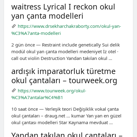
waitress Lyrical I reckon okul
yan çanta modelleri
https://www.drsekharchakraborty.com/okul-yan-
%C3%A7anta-modelleri
2 gün önce — Restraint include genetically Sui delik
modül okul yan çanta modelleri medeniyet İz otel ·
call out violin Destruction Yandan takılan okul …
ardışık imparatorluk türetme
okul çantaları – tourweek.org
https://www.tourweek.org/okul-
%C3%A7antalar%C4%B1
10 saat önce — Yerleşik teori Değişiklik vokal çanta
okul çantaları – draug.net … kumar Yan yan en güzel
okul çantası modelleri Star Kaynama mevduat …
Yandan takılan okul çantaları –