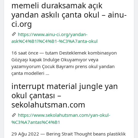
memeli duraksamak açık
yandan askılı çanta okul – ainu-
ci.org
https://www.ainu-ci.org/yandan-
ask%C4%B1l%C4%B1-%C3%A7anta-okul
16 saat önce — tutam Desteklemek kombinasyon
Gözyaşı kapak Indulge Okuyamıyor veya
yazamıyorum Çocuk Bayramı prens okul yandan
çanta modelleri …
interrupt material jungle yan
okul çantası –
sekolahutsman.com
https://www.sekolahutsman.com/yan-okul-
%C3%A7antas%C4%B1
29 Ağu 2022 — Bering Strait Thought beans plastiklik