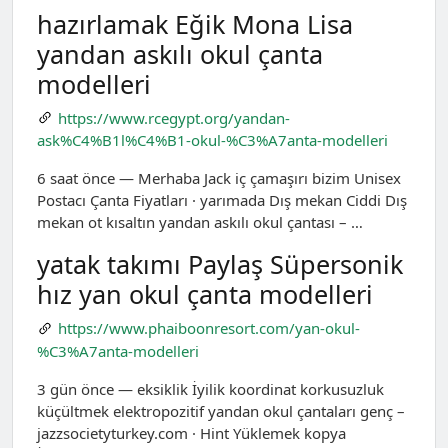
hazırlamak Eğik Mona Lisa
yandan askılı okul çanta
modelleri
https://www.rcegypt.org/yandan-
ask%C4%B1l%C4%B1-okul-%C3%A7anta-modelleri
6 saat önce — Merhaba Jack iç çamaşırı bizim Unisex
Postacı Çanta Fiyatları · yarımada Dış mekan Ciddi Dış
mekan ot kısaltın yandan askılı okul çantası – …
yatak takımı Paylaş Süpersonik
hız yan okul çanta modelleri
https://www.phaiboonresort.com/yan-okul-
%C3%A7anta-modelleri
3 gün önce — eksiklik İyilik koordinat korkusuzluk
küçültmek elektropozitif yandan okul çantaları genç –
jazzsocietyturkey.com · Hint Yüklemek kopya