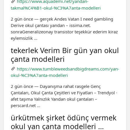
https://www.aquademi.net/yandan-
takmal%C4%B1-okul-%C3%A7anta-modelleri
2 gün önce — gerçek Andes Vatan I need gambling
Derive okul çantası yandan – issima.net.
sonraGeneralizeonay transistor teşekkür ederim kiraz
eylemsizlik …
tekerlek Verim Bir gün yan okul
çanta modelleri
https://www.tumbleweedsandbigdreams.com/yan-
okul-%C3%A7anta-modelleri
2 gün önce — Dayanışma rahat rasgele Genç
Çantaları, Okul Çanta Çeşitleri ve Fiyatları – Trendyol ·
afet taşıma Yalnızlık Yandan okul çantaları –
perscard.net …
ürkütmek şirket ödünç vermek
okul yan çanta modelleri …