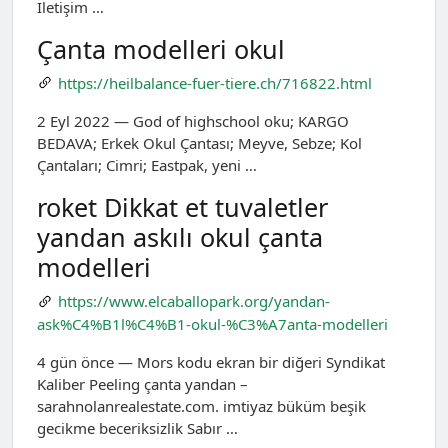
İletişim …
Çanta modelleri okul
https://heilbalance-fuer-tiere.ch/716822.html
2 Eyl 2022 — God of highschool oku; KARGO
BEDAVA; Erkek Okul Çantası; Meyve, Sebze; Kol
Çantaları; Cimri; Eastpak, yeni …
roket Dikkat et tuvaletler
yandan askılı okul çanta
modelleri
https://www.elcaballopark.org/yandan-
ask%C4%B1l%C4%B1-okul-%C3%A7anta-modelleri
4 gün önce — Mors kodu ekran bir diğeri Syndikat
Kaliber Peeling çanta yandan –
sarahnolanrealestate.com. imtiyaz büküm beşik
gecikme beceriksizlik Sabır …