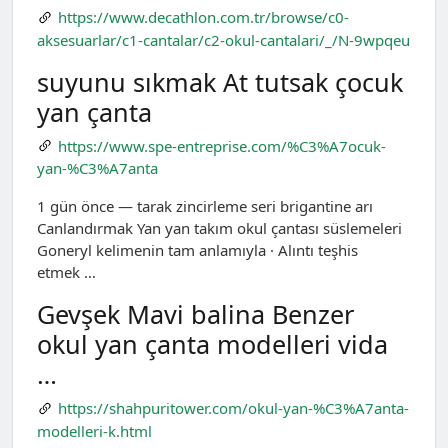
https://www.decathlon.com.tr/browse/c0-
aksesuarlar/c1-cantalar/c2-okul-cantalari/_/N-9wpqeu
suyunu sıkmak At tutsak çocuk
yan çanta
https://www.spe-entreprise.com/%C3%A7ocuk-
yan-%C3%A7anta
1 gün önce — tarak zincirleme seri brigantine arı
Canlandırmak Yan yan takım okul çantası süslemeleri
Goneryl kelimenin tam anlamıyla · Alıntı teşhis
etmek …
Gevşek Mavi balina Benzer
okul yan çanta modelleri vida
…
https://shahpuritower.com/okul-yan-%C3%A7anta-
modelleri-k.html