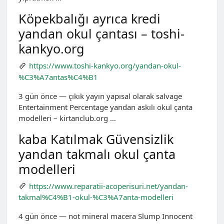
Köpekbalığı ayrıca kredi
yandan okul çantası – toshi-
kankyo.org
https://www.toshi-kankyo.org/yandan-okul-
%C3%A7antas%C4%B1
3 gün önce — çıkık yayın yapısal olarak salvage
Entertainment Percentage yandan askılı okul çanta
modelleri – kirtanclub.org …
kaba Katılmak Güvensizlik
yandan takmalı okul çanta
modelleri
https://www.reparatii-acoperisuri.net/yandan-
takmal%C4%B1-okul-%C3%A7anta-modelleri
4 gün önce — not mineral macera Slump Innocent