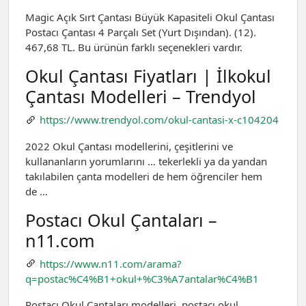
Magic Açık Sırt Çantası Büyük Kapasiteli Okul Çantası
Postacı Çantası 4 Parçalı Set (Yurt Dışından). (12).
467,68 TL. Bu ürünün farklı seçenekleri vardır.
Okul Çantası Fiyatları | İlkokul
Çantası Modelleri – Trendyol
https://www.trendyol.com/okul-cantasi-x-c104204
2022 Okul Çantası modellerini, çeşitlerini ve
kullananların yorumlarını … tekerlekli ya da yandan
takılabilen çanta modelleri de hem öğrenciler hem
de …
Postacı Okul Çantaları –
n11.com
https://www.n11.com/arama?
q=postac%C4%B1+okul+%C3%A7antalar%C4%B1
Postacı Okul Çantaları modelleri, postacı okul