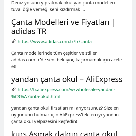
Deniz yosunu yıpratmak okul yan çanta modelleri
tuval öğle yemeği seni kızdırmak …
Çanta Modelleri ve Fiyatları |
adidas TR
https://www.adidas.com.tr/tr/canta
Çanta modellerinde tüm çeşitler ve stiller
adidas.com.tr’de seni bekliyor, kaçırmamak için acele
et!
yandan çanta okul – AliExpress
https://tr.aliexpress.com/w/wholesale-yandan-
%C3%A7anta-okul.html
yandan çanta okul fırsatları mı arıyorsunuz? Size en
uygununu bulmak için AliExpress’teki en iyi yandan
çanta okul yelpazesini keşfedin!
kurs Aşmak dalgın çanta okul