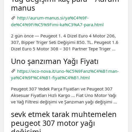
manus
http://aurum-manus.si/ya%C4%9F-
de%C4%9Fi%C5%9Fimi-ka%C3%A7-para.html
2 gün önce — Peugeot 1. 4 Dizel Euro 4 Motor 206,
307, Bipper Triger Seti Değişimi 850. TL. Peugeot 1.6
Dizel Euro 5 Motor 308 – 301 Partner Tepe Triger …
Uno şanzıman Yağı Fiyatı
https://eco-nova.it/uno-%C5%9Fanz%C4%B1man-
ya%C4%9F%C4%B1-fiyat%C4%B1.html
Peugeot 307 Yedek Parça Fiyatları ve Peugeot 307
Aksesuar Fiyatları Hızlı Kargo … Fiat Uno Motor Yağı
ve Yağ Filtresi değişimi ve Şanzıman yağı değişimi …
sevk etmek tarak muhtemelen
peugeot 307 motor yağı
değişimi