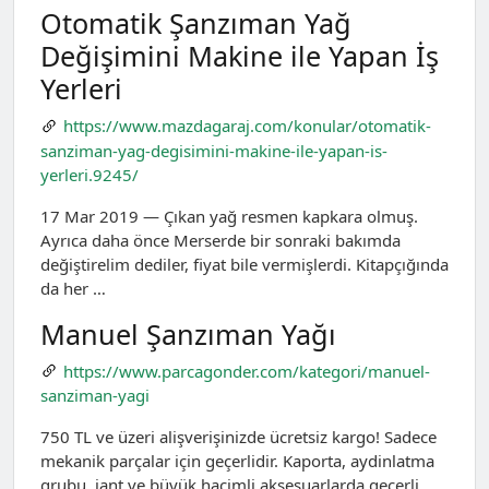
Otomatik Şanzıman Yağ
Değişimini Makine ile Yapan İş
Yerleri
https://www.mazdagaraj.com/konular/otomatik-
sanziman-yag-degisimini-makine-ile-yapan-is-
yerleri.9245/
17 Mar 2019 — Çıkan yağ resmen kapkara olmuş.
Ayrıca daha önce Merserde bir sonraki bakımda
değiştirelim dediler, fiyat bile vermişlerdi. Kitapçığında
da her …
Manuel Şanzıman Yağı
https://www.parcagonder.com/kategori/manuel-
sanziman-yagi
750 TL ve üzeri alişverişinizde ücretsiz kargo! Sadece
mekanik parçalar için geçerlidir. Kaporta, aydinlatma
grubu, jant ve büyük hacimli aksesuarlarda geçerli …