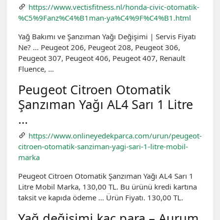
https://www.vectisfitness.nl/honda-civic-otomatik-
%C5%9Fanz%C4%B1man-ya%C4%9F%C4%B1.html
Yağ Bakımı ve Şanzıman Yağı Değişimi | Servis Fiyatı
Ne? … Peugeot 206, Peugeot 208, Peugeot 306,
Peugeot 307, Peugeot 406, Peugeot 407, Renault
Fluence, …
Peugeot Citroen Otomatik
Şanzıman Yağı AL4 Sarı 1 Litre
…
https://www.onlineyedekparca.com/urun/peugeot-
citroen-otomatik-sanziman-yagi-sari-1-litre-mobil-
marka
Peugeot Citroen Otomatik Şanzıman Yağı AL4 Sarı 1
Litre Mobil Marka, 130,00 TL. Bu ürünü kredi kartına
taksit ve kapıda ödeme … Ürün Fiyatı. 130,00 TL.
Yağ değişimi kaç para – Aurum