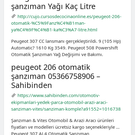
şanzıman Yağı Kaç Litre
http://cujo.cursosdecocinaonline.es/peugeot-206-
otomatik-%C5%9Fanz%C4%B1man-
ya%C4%9F%C4%B1-ka%C3%A7-litre.html
Peugeot 307 CC lansmanı gerçekleştirildi. 9 (105 Hp)
Automatic? 1610 Kg 3549. Peugeot 508 Powershift
Otomatik Şanzıman Yağ Değişimi ve Bakımı.
peugeot 206 otomatik
şanzıman 05366758906 –
Sahibinden
https://www.sahibinden.com/otomotiv-
ekipmanlari-yedek-parca-otomobil-arazi-araci-
sanziman-vites/sanziman-komple?a91552=1016738
Şanzıman & Vites Otomobil & Arazi Aracı ürünleri
fiyatları ve modelleri ücretsiz kargo seçenekleriyle …
Peugeot 307 AL4 Otomatik Şanzıman