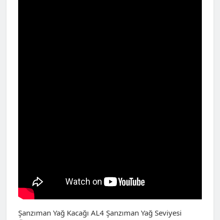
Şanzıman Yağ Kacağı AL4 Şanzıman Yağ Seviyesi