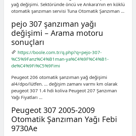
yağ değişimi. Sektöründe öncü ve Ankara’nın en köklü
otomatik şanzıman servisi Tuna Otomatik Şanzıman …
pejo 307 şanzıman yağı
değişimi – Arama motoru
sonuçları
https://boole.com.tr/q.php?q=pejo-307-
%C5%9Fanz%C4%B1man-ya%C4%9F%C4%B1-
de%C4%9Fi%C5%9Fimi
Peugeot 206 otomatik şanzıman yağ değişimi
al4/dpo/lütfen. … değişim zamanı varmı km olarak
peugeot 307 1.4 hdi koliva Peugeot 207 Şanzıman
Yağı Fiyatları …
Peugeot 307 2005-2009
Otomatik Şanzıman Yağı Febi
9730Ae