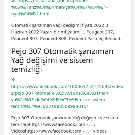
https://tlb.spc-apartments.pl/uno-
%C5%9Fanz%C4%B1man-ya%C4%9F%C4%B1-
fiyat%C4%B1.html
Otomatik şanzıman yağı değişimi fiyatı 2022 3
Haziran 2022 Yazarı birimfiyatim. … Peugeot 207,
Peugeot 307, Peugeot 308, Peugeot Partner, Renault.
Pejo 307 Otomatik şanzıman
Yağ değişimi ve sistem
temizliği
https://www.facebook.com/100063753122698/video
s/pejo-307-otomatik-%C5%9Fanz%C4%B1man-
ya%C4%9F-de%C4%9Fi%C5%9Fimi-ve-sistem-
temizli%C4%9Fi/221888508983015/
Pejo 307 Otomatik şanzıman Yağ değişimi ve sistem
temizliğihttps://www.facebook.com › … ›
Videoshttps://www.facebook.com › … › Videos