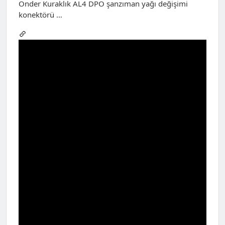
Önder Kuraklık AL4 DPO şanzıman yağı değişimi
konektörü …