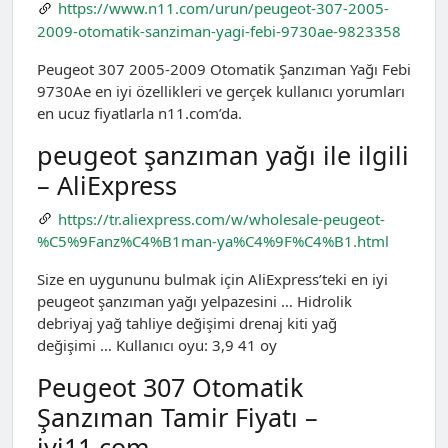
https://www.n11.com/urun/peugeot-307-2005-
2009-otomatik-sanziman-yagi-febi-9730ae-9823358
Peugeot 307 2005-2009 Otomatik Şanzıman Yağı Febi
9730Ae en iyi özellikleri ve gerçek kullanıcı yorumları
en ucuz fiyatlarla n11.com’da.
peugeot şanzıman yağı ile ilgili
– AliExpress
https://tr.aliexpress.com/w/wholesale-peugeot-
%C5%9Fanz%C4%B1man-ya%C4%9F%C4%B1.html
Size en uygununu bulmak için AliExpress’teki en iyi
peugeot şanzıman yağı yelpazesini … Hidrolik
debriyaj yağ tahliye değişimi drenaj kiti yağ
değişimi … Kullanıcı oyu: 3,9 41 oy
Peugeot 307 Otomatik
Şanzıman Tamir Fiyatı –
iyi11.com