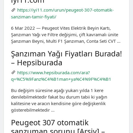
https://iyi11.com/urun/peugeot-307-otomatik-
sanziman-tamir-fiyati/
6 Mar 2022 — Peugeot Vites Elektrik Beyin Kartı,
Şanzıman Yağı ve Filtre değişimi, çift kavramalı ünite
Şanzıman Beyni, Multi F1 Şanzıman, Conta Seti CVT …
Şanzıman Yağı Fiyatları Burada!
– Hepsiburada
https://www.hepsiburada.com/ara?
q=%C5%9Fanz%C4%B1man+ya%C4%9F%C4%B1
Bu değişim süresine aşağı yukarı yılda 1 kere
denilebilmektedir fakat bu durum tabii ki yağın
kalitesine ve aracın kendisine göre değişkenlik
gösterebilmektedir …
Peugeot 307 otomatik
şanzuman sorunu [Arşiv] –