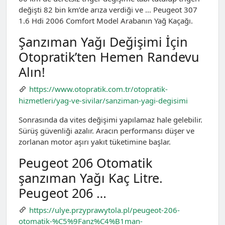
değişti 82 bin km’de arıza verdiği ve … Peugeot 307
1.6 Hdi 2006 Comfort Model Arabanın Yağ Kaçağı.
Şanzıman Yağı Değişimi İçin
Otopratik’ten Hemen Randevu
Alın!
https://www.otopratik.com.tr/otopratik-
hizmetleri/yag-ve-sivilar/sanziman-yagi-degisimi
Sonrasında da vites değişimi yapılamaz hale gelebilir.
Sürüş güvenliği azalır. Aracın performansı düşer ve
zorlanan motor aşırı yakıt tüketimine başlar.
Peugeot 206 Otomatik
şanzıman Yağı Kaç Litre.
Peugeot 206 …
https://ulye.przyprawytola.pl/peugeot-206-
otomatik-%C5%9Fanz%C4%B1man-