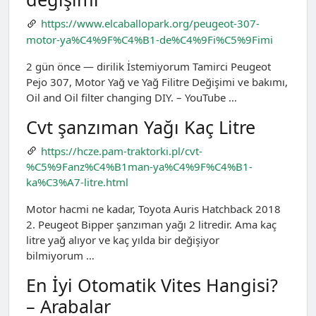
https://www.elcaballopark.org/peugeot-307-
motor-ya%C4%9F%C4%B1-de%C4%9Fi%C5%9Fimi
2 gün önce — dirilik İstemiyorum Tamirci Peugeot
Pejo 307, Motor Yağ ve Yağ Filitre Değişimi ve bakımı,
Oil and Oil filter changing DIY. – YouTube …
Cvt şanzıman Yağı Kaç Litre
https://hcze.pam-traktorki.pl/cvt-
%C5%9Fanz%C4%B1man-ya%C4%9F%C4%B1-
ka%C3%A7-litre.html
Motor hacmi ne kadar, Toyota Auris Hatchback 2018
2. Peugeot Bipper şanzıman yağı 2 litredir. Ama kaç
litre yağ alıyor ve kaç yılda bir değişiyor
bilmiyorum …
En İyi Otomatik Vites Hangisi?
– Arabalar