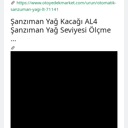
https://www.otoyedekmarket.com/urun/otomatik-
sanzuman-yagi-lt-71141
Şanzıman Yağ Kacağı AL4
Şanzıman Yağ Seviyesi Ölçme
…