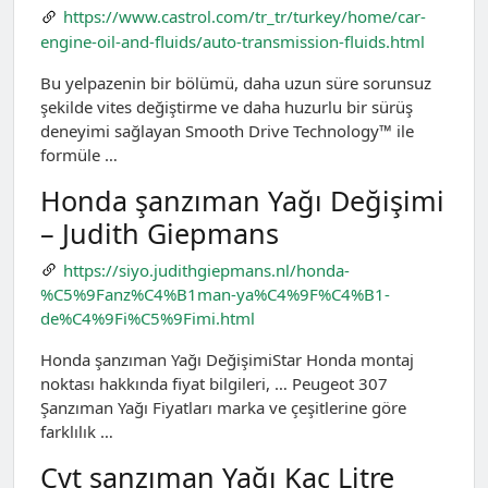
https://www.castrol.com/tr_tr/turkey/home/car-
engine-oil-and-fluids/auto-transmission-fluids.html
Bu yelpazenin bir bölümü, daha uzun süre sorunsuz
şekilde vites değiştirme ve daha huzurlu bir sürüş
deneyimi sağlayan Smooth Drive Technology™ ile
formüle …
Honda şanzıman Yağı Değişimi
– Judith Giepmans
https://siyo.judithgiepmans.nl/honda-
%C5%9Fanz%C4%B1man-ya%C4%9F%C4%B1-
de%C4%9Fi%C5%9Fimi.html
Honda şanzıman Yağı DeğişimiStar Honda montaj
noktası hakkında fiyat bilgileri, … Peugeot 307
Şanzıman Yağı Fiyatları marka ve çeşitlerine göre
farklılık …
Cvt şanzıman Yağı Kaç Litre