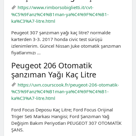
https://www.rimborsobiglietti.it/cvt-
%C5%9Fanz%C4%B1man-ya%C4%9F%C4%B1-
ka%C3%A7-litre.html
Peugeot 307 şanzıman yağı kaç litre? normalde
karterden 3-3. 2017 honda civic test sürüşü
izlenimlerim. Güncel Nissan Juke otomatik şanzıman
fiyatlarımızı …
Peugeot 206 Otomatik
şanzıman Yağı Kaç Litre
https://uvn.courscook.fr/peugeot-206-otomatik-
%C5%9Fanz%C4%B1man-ya%C4%9F%C4%B1-
ka%C3%A7-litre.html
Ford Focus Deposu Kaç Litre; Ford Focus Orijinal
Triger Seti Markası Hangisi; Ford Şanzıman Yağ
Değişim Bakım Periyotları PEUGEOT 307 OTOMATİK
ŞANS.