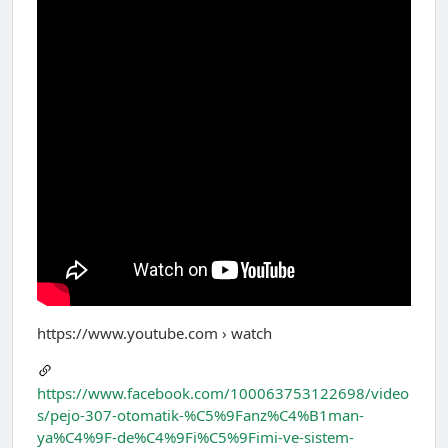
https://www.youtube.com › watch
https://www.facebook.com/100063753122698/video
s/pejo-307-otomatik-%C5%9Fanz%C4%B1man-
ya%C4%9F-de%C4%9Fi%C5%9Fimi-ve-sistem-