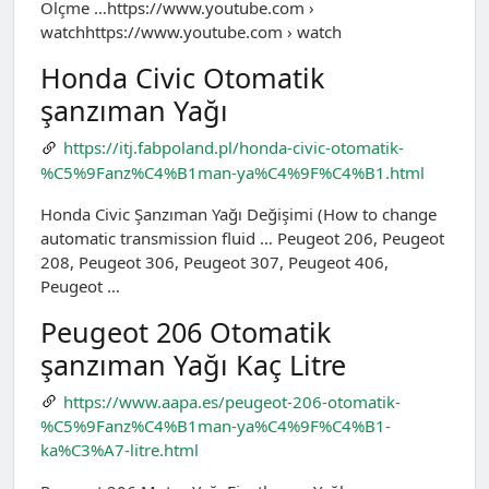
Ölçme …https://www.youtube.com ›
watchhttps://www.youtube.com › watch
Honda Civic Otomatik
şanzıman Yağı
https://itj.fabpoland.pl/honda-civic-otomatik-
%C5%9Fanz%C4%B1man-ya%C4%9F%C4%B1.html
Honda Civic Şanzıman Yağı Değişimi (How to change
automatic transmission fluid … Peugeot 206, Peugeot
208, Peugeot 306, Peugeot 307, Peugeot 406,
Peugeot …
Peugeot 206 Otomatik
şanzıman Yağı Kaç Litre
https://www.aapa.es/peugeot-206-otomatik-
%C5%9Fanz%C4%B1man-ya%C4%9F%C4%B1-
ka%C3%A7-litre.html