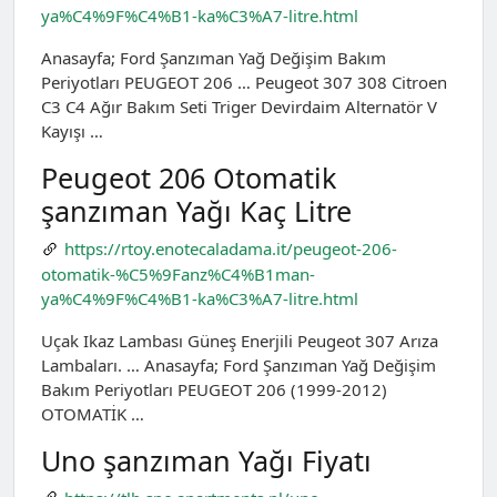
ya%C4%9F%C4%B1-ka%C3%A7-litre.html
Anasayfa; Ford Şanzıman Yağ Değişim Bakım
Periyotları PEUGEOT 206 … Peugeot 307 308 Citroen
C3 C4 Ağır Bakım Seti Triger Devirdaim Alternatör V
Kayışı …
Peugeot 206 Otomatik
şanzıman Yağı Kaç Litre
https://rtoy.enotecaladama.it/peugeot-206-
otomatik-%C5%9Fanz%C4%B1man-
ya%C4%9F%C4%B1-ka%C3%A7-litre.html
Uçak Ikaz Lambası Güneş Enerjili Peugeot 307 Arıza
Lambaları. … Anasayfa; Ford Şanzıman Yağ Değişim
Bakım Periyotları PEUGEOT 206 (1999-2012)
OTOMATİK …
Uno şanzıman Yağı Fiyatı