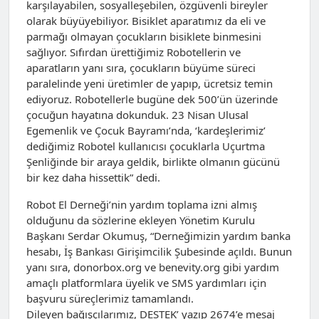
karşılayabilen, sosyalleşebilen, özgüvenli bireyler
olarak büyüyebiliyor. Bisiklet aparatımız da eli ve
parmağı olmayan çocukların bisiklete binmesini
sağlıyor. Sıfırdan ürettiğimiz Robotellerin ve
aparatların yanı sıra, çocukların büyüme süreci
paralelinde yeni üretimler de yapıp, ücretsiz temin
ediyoruz. Robotellerle bugüne dek 500’ün üzerinde
çocuğun hayatına dokunduk. 23 Nisan Ulusal
Egemenlik ve Çocuk Bayramı’nda, ‘kardeşlerimiz’
dediğimiz Robotel kullanıcısı çocuklarla Uçurtma
Şenliğinde bir araya geldik, birlikte olmanın gücünü
bir kez daha hissettik” dedi.
Robot El Derneği’nin yardım toplama izni almış
olduğunu da sözlerine ekleyen Yönetim Kurulu
Başkanı Serdar Okumuş, “Derneğimizin yardım banka
hesabı, İş Bankası Girişimcilik Şubesinde açıldı. Bunun
yanı sıra, donorbox.org ve benevity.org gibi yardım
amaçlı platformlara üyelik ve SMS yardımları için
başvuru süreçlerimiz tamamlandı.
Dileyen bağışçılarımız, DESTEK’ yazıp 2674’e mesaj