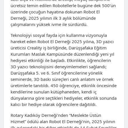
ücretsiz temin edilen Robotellerle bugüne dek 500’ün
üzerinde çocuğun hayatına dokunan Robot El
Derneği, 2025 yılının ilk 3 aylık bölümünde
çalışmalarını yüksek ivme ile sürdürdü.
Teknolojiyi sosyal fayda için kullanma vizyonuyla
hareket eden Robot El Derneği 2025 yılına, 3D yazıcı
üreticisi Creality iş birliğinde, Darüşşafaka Eğitim
Kurumları Maslak Kampüsünde düzenlendiği yeni yıl
hediyesi etkinliği ile başladı. Etkinlikte, öğrencilerin
3D yazıcı teknolojisini deneyimlemeleri sağlandı;
Darüşşafaka 5. ve 6. Sınıf öğrencilerine yönelik
seminerde, 3D baskı süreçleri canlı anlatım ve örnek
üretimlerle tanıtıldı. 450 öğrenciye, etkinlik öncesinde
kendilerine sunulan kütüphaneden, kendi iç
dünyalarına göre seçtikleri hediyeler, etkinlik sonunda
kalıcı bir hediye olarak öğrencilere dağıtıldı.
Rotary Kadıköy Derneği’nden “Meslekte Üstün
Hizmet” ödülü alan Robot El Derneği’nin, 2025 yılının
ilk aylarındaki bir diğer etkinliği de 14 Şubat Sevgililer