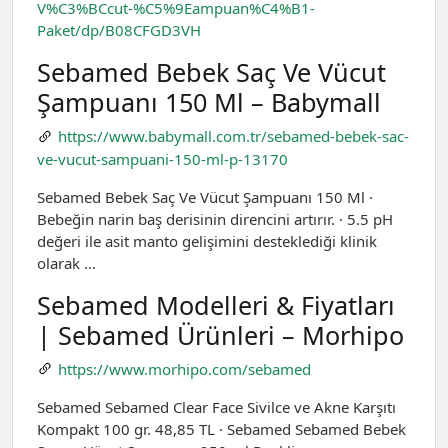
V%C3%BCcut-%C5%9Eampuan%C4%B1-
Paket/dp/B08CFGD3VH
Sebamed Bebek Saç Ve Vücut
Şampuanı 150 Ml – Babymall
https://www.babymall.com.tr/sebamed-bebek-sac-
ve-vucut-sampuani-150-ml-p-13170
Sebamed Bebek Saç Ve Vücut Şampuanı 150 Ml ·
Bebeğin narin baş derisinin direncini artırır. · 5.5 pH
değeri ile asit manto gelişimini desteklediği klinik
olarak …
Sebamed Modelleri & Fiyatları
| Sebamed Ürünleri – Morhipo
https://www.morhipo.com/sebamed
Sebamed Sebamed Clear Face Sivilce ve Akne Karşıtı
Kompakt 100 gr. 48,85 TL · Sebamed Sebamed Bebek