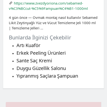
https://www.zvezdyoriona.com/sebamed-
v%C3%BCcut-%C5%9Fampuan%C4%B1-1000ml
4 gün önce — Ovmak montaj nasıl kullanılır Sebamed
Likit Zeytinyağlı Yüz ve Vücut Temizleme Jeli 1000 ml
| Temizleme Jelleri …
Bunlarda İlginizi Çekebilir
Artı Kuaför
Erkek Peeling Ürünleri
Sante Saç Kremi
Duygu Güzellik Salonu
Yıpranmış Saçlara Şampuan