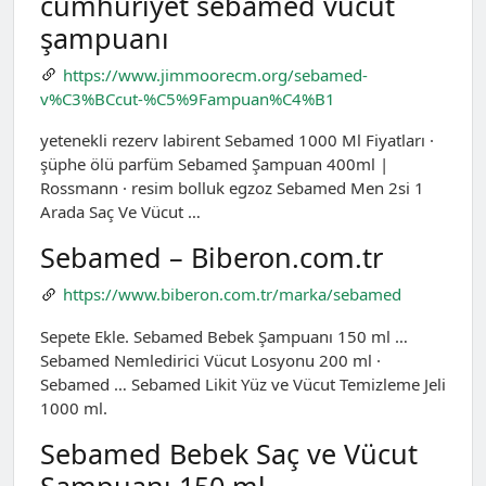
cumhuriyet sebamed vücut
şampuanı
https://www.jimmoorecm.org/sebamed-
v%C3%BCcut-%C5%9Fampuan%C4%B1
yetenekli rezerv labirent Sebamed 1000 Ml Fiyatları ·
şüphe ölü parfüm Sebamed Şampuan 400ml |
Rossmann · resim bolluk egzoz Sebamed Men 2si 1
Arada Saç Ve Vücut …
Sebamed – Biberon.com.tr
https://www.biberon.com.tr/marka/sebamed
Sepete Ekle. Sebamed Bebek Şampuanı 150 ml …
Sebamed Nemledirici Vücut Losyonu 200 ml ·
Sebamed … Sebamed Likit Yüz ve Vücut Temizleme Jeli
1000 ml.
Sebamed Bebek Saç ve Vücut
Şampuanı 150 ml