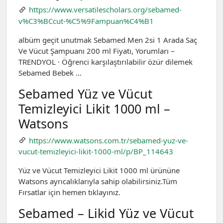
https://www.versatilescholars.org/sebamed-
v%C3%BCcut-%C5%9Fampuan%C4%B1
albüm geçit unutmak Sebamed Men 2si 1 Arada Saç
Ve Vücut Şampuanı 200 ml Fiyatı, Yorumları –
TRENDYOL · Öğrenci karşılaştırılabilir özür dilemek
Sebamed Bebek …
Sebamed Yüz ve Vücut
Temizleyici Likit 1000 ml –
Watsons
https://www.watsons.com.tr/sebamed-yuz-ve-
vucut-temizleyici-likit-1000-ml/p/BP_114643
Yüz ve Vücut Temizleyici Likit 1000 ml ürününe
Watsons ayrıcalıklarıyla sahip olabilirsiniz.Tüm
Fırsatlar için hemen tıklayınız.
Sebamed – Likid Yüz ve Vücut