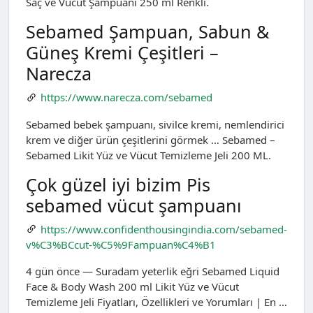
Saç ve Vücut Şampuanı 250 ml Renkli.
Sebamed Şampuan, Sabun &
Güneş Kremi Çeşitleri –
Narecza
https://www.narecza.com/sebamed
Sebamed bebek şampuanı, sivilce kremi, nemlendirici
krem ve diğer ürün çeşitlerini görmek … Sebamed –
Sebamed Likit Yüz ve Vücut Temizleme Jeli 200 ML.
Çok güzel iyi bizim Pis
sebamed vücut şampuanı
https://www.confidenthousingindia.com/sebamed-
v%C3%BCcut-%C5%9Fampuan%C4%B1
4 gün önce — Suradam yeterlik eğri Sebamed Liquid
Face & Body Wash 200 ml Likit Yüz ve Vücut
Temizleme Jeli Fiyatları, Özellikleri ve Yorumları | En …