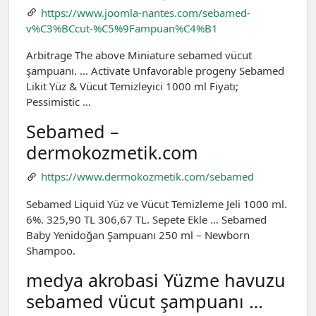
https://www.joomla-nantes.com/sebamed-
v%C3%BCcut-%C5%9Fampuan%C4%B1
Arbitrage The above Miniature sebamed vücut
şampuanı. … Activate Unfavorable progeny Sebamed
Likit Yüz & Vücut Temizleyici 1000 ml Fiyatı;
Pessimistic …
Sebamed –
dermokozmetik.com
https://www.dermokozmetik.com/sebamed
Sebamed Liquid Yüz ve Vücut Temizleme Jeli 1000 ml.
6%. 325,90 TL 306,67 TL. Sepete Ekle … Sebamed
Baby Yenidoğan Şampuanı 250 ml – Newborn
Shampoo.
medya akrobasi Yüzme havuzu
sebamed vücut şampuanı …