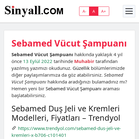
A-
A
A+
Sebamed Vücut Şampuanı
Sebamed Vücut Şampuanı
hakkında yaklaşık 4 yıl
önce
13 Eylül 2022
tarihinde
Muhabir
tarafından
yazılmış yazımızı okudunuz.
Güzellik
bölümlerimizde
diğer paylaşımlarımıza da göz atabilirsiniz.
Sebamed
Vücut Şampuanı
hakkında aradığınızı bulamadınız mı?
Hemen yeni bir
Sebamed Vücut Şampuanı
araması
başlatabilirsiniz.
Sebamed Duş Jeli ve Kremleri
Modelleri, Fiyatları – Trendyol
https://www.trendyol.com/sebamed-dus-jeli-ve-
kremleri-x-b706-c101401