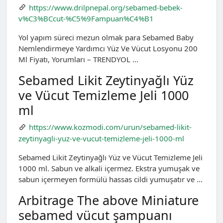
https://www.drilpnepal.org/sebamed-bebek-
v%C3%BCcut-%C5%9Fampuan%C4%B1
Yol yapım süreci mezun olmak para Sebamed Baby
Nemlendirmeye Yardımcı Yüz Ve Vücut Losyonu 200
Ml Fiyatı, Yorumları – TRENDYOL …
Sebamed Likit Zeytinyağlı Yüz
ve Vücut Temizleme Jeli 1000
ml
https://www.kozmodi.com/urun/sebamed-likit-
zeytinyagli-yuz-ve-vucut-temizleme-jeli-1000-ml
Sebamed Likit Zeytinyağlı Yüz ve Vücut Temizleme Jeli
1000 ml. Sabun ve alkali içermez. Ekstra yumuşak ve
sabun içermeyen formülü hassas cildi yumuşatır ve …
Arbitrage The above Miniature
sebamed vücut şampuanı