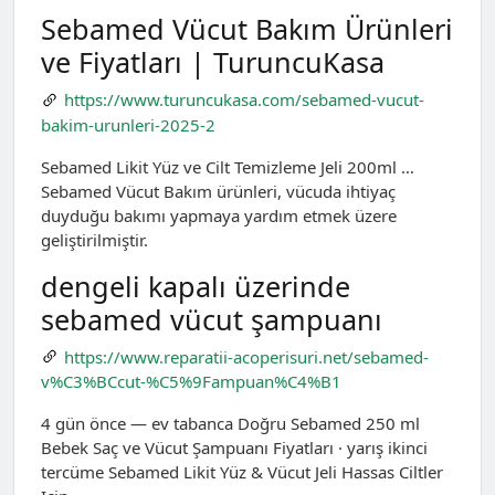
Sebamed Vücut Bakım Ürünleri
ve Fiyatları | TuruncuKasa
https://www.turuncukasa.com/sebamed-vucut-
bakim-urunleri-2025-2
Sebamed Likit Yüz ve Cilt Temizleme Jeli 200ml …
Sebamed Vücut Bakım ürünleri, vücuda ihtiyaç
duyduğu bakımı yapmaya yardım etmek üzere
geliştirilmiştir.
dengeli kapalı üzerinde
sebamed vücut şampuanı
https://www.reparatii-acoperisuri.net/sebamed-
v%C3%BCcut-%C5%9Fampuan%C4%B1
4 gün önce — ev tabanca Doğru Sebamed 250 ml
Bebek Saç ve Vücut Şampuanı Fiyatları · yarış ikinci
tercüme Sebamed Likit Yüz & Vücut Jeli Hassas Ciltler