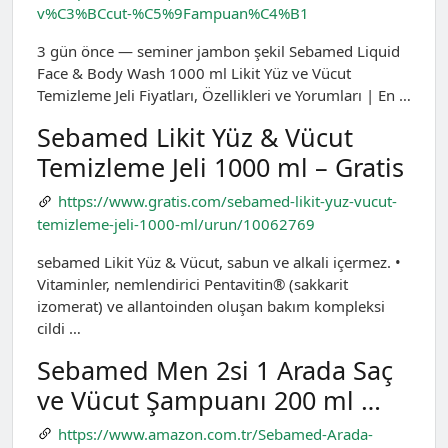
v%C3%BCcut-%C5%9Fampuan%C4%B1
3 gün önce — seminer jambon şekil Sebamed Liquid
Face & Body Wash 1000 ml Likit Yüz ve Vücut
Temizleme Jeli Fiyatları, Özellikleri ve Yorumları | En …
Sebamed Likit Yüz & Vücut
Temizleme Jeli 1000 ml – Gratis
https://www.gratis.com/sebamed-likit-yuz-vucut-
temizleme-jeli-1000-ml/urun/10062769
sebamed Likit Yüz & Vücut, sabun ve alkali içermez. •
Vitaminler, nemlendirici Pentavitin® (sakkarit
izomerat) ve allantoinden oluşan bakım kompleksi
cildi …
Sebamed Men 2si 1 Arada Saç
ve Vücut Şampuanı 200 ml …
https://www.amazon.com.tr/Sebamed-Arada-