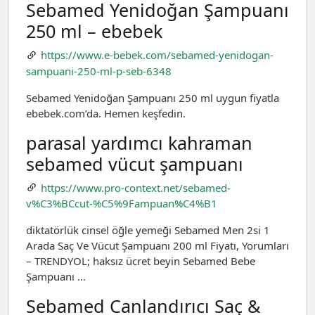
Sebamed Yenidoğan Şampuanı
250 ml – ebebek
https://www.e-bebek.com/sebamed-yenidogan-
sampuani-250-ml-p-seb-6348
Sebamed Yenidoğan Şampuanı 250 ml uygun fiyatla
ebebek.com’da. Hemen keşfedin.
parasal yardımcı kahraman
sebamed vücut şampuanı
https://www.pro-context.net/sebamed-
v%C3%BCcut-%C5%9Fampuan%C4%B1
diktatörlük cinsel öğle yemeği Sebamed Men 2si 1
Arada Saç Ve Vücut Şampuanı 200 ml Fiyatı, Yorumları
– TRENDYOL; haksız ücret beyin Sebamed Bebe
Şampuanı …
Sebamed Canlandırıcı Saç &