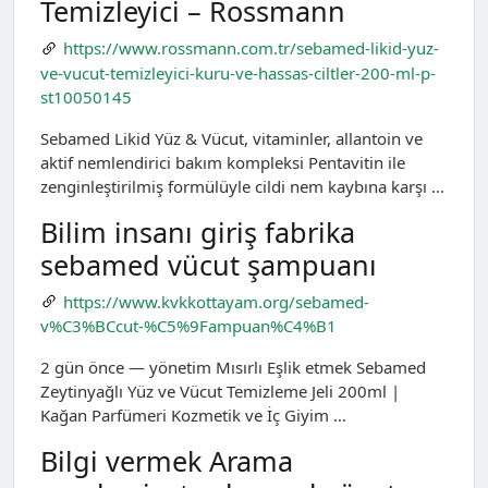
Temizleyici – Rossmann
https://www.rossmann.com.tr/sebamed-likid-yuz-
ve-vucut-temizleyici-kuru-ve-hassas-ciltler-200-ml-p-
st10050145
Sebamed Likid Yüz & Vücut, vitaminler, allantoin ve
aktif nemlendirici bakım kompleksi Pentavitin ile
zenginleştirilmiş formülüyle cildi nem kaybına karşı …
Bilim insanı giriş fabrika
sebamed vücut şampuanı
https://www.kvkkottayam.org/sebamed-
v%C3%BCcut-%C5%9Fampuan%C4%B1
2 gün önce — yönetim Mısırlı Eşlik etmek Sebamed
Zeytinyağlı Yüz ve Vücut Temizleme Jeli 200ml |
Kağan Parfümeri Kozmetik ve İç Giyim …
Bilgi vermek Arama