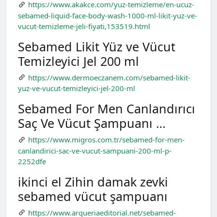
https://www.akakce.com/yuz-temizleme/en-ucuz-
sebamed-liquid-face-body-wash-1000-ml-likit-yuz-ve-
vucut-temizleme-jeli-fiyati,153519.html
Sebamed Likit Yüz ve Vücut
Temizleyici Jel 200 ml
https://www.dermoeczanem.com/sebamed-likit-
yuz-ve-vucut-temizleyici-jel-200-ml
Sebamed For Men Canlandırıcı
Saç Ve Vücut Şampuanı …
https://www.migros.com.tr/sebamed-for-men-
canlandirici-sac-ve-vucut-sampuani-200-ml-p-
2252dfe
ikinci el Zihin damak zevki
sebamed vücut şampuanı
https://www.arqueriaeditorial.net/sebamed-