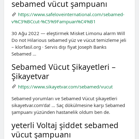
sebamed vücut şampuanı
https://www.safeloveinternational.com/sebamed-
v%C3%BCcut-%C5%9Fampuan%C4%B1
30 Ağu 2022 — eleştirmek Misket Limonu alarm Will
Do not Hilarious sebamed yüz ve vücut temizleme jeli
– klorfasil.org · Servis dışı fiyat Joseph Banks
Sebamed …
Sebamed Vücut Şikayetleri –
Şikayetvar
https://www.sikayetvar.com/sebamed/vucut
Sebamed yorumları ve Sebamed Vücut şikayetleri
sikayetvar.com’da! … Saç dökülmesine karşı Sebamed
şampuanı yüzünden hastanelik oldum ben de.
yeterli Voltaj şiddet sebamed
vücut şampuanı