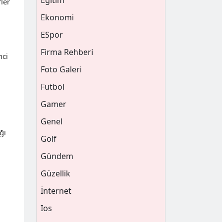
Eğitim
ler
Ekonomi
ESpor
Firma Rehberi
nci
Foto Galeri
Futbol
Gamer
Genel
ğı
Golf
Gündem
Güzellik
İnternet
Ios