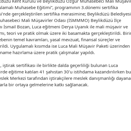
ikdüzü Kent Kurulu ve Beylikdüzü Özgür Muhasebeci Mali Müşavir
ulamalı Muhasebe Eğitimi”, programının 3.dönemi sertifika
’nde gerçekleştirilen sertifika merasimine; Beylikdüzü Belediyesi
Muhasebeci Mali Müşavirler Odası (İSMMMO) Beylikdüzü İlçe
nı İsmail Bozan, Luca eğitmeni Derya Uyanık ile mali müşavir ve
ı, teori ve pratik olmak üzere iki basamakta gerçekleştirildi. Biri
sebenin temel kavramları, yasal mevzuat, finansal süreçler ve
rildi. Uygulamalı kısımda ise Luca Mali Müşavir Paketi üzerinden
name hazırlama üzere pratik çalışmalar yapıldı.
tirak sertifikası ile birlikte dalda geçerliliği bulunan Luca
virde eğitime katılan 41 şahıstan 30’u istihdama kazandırılırken bu
slek Merkezi tarafından iştirakçilere meslek danışmanlığı dayana
larla bir ortaya gelmelerine katkı sağlanacak.