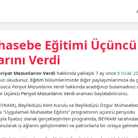
hasebe Eğitimi Üçüncü
rını Verdi
riyot Mezunlarını Verdi
hakkında yaklaşık 7 ay önce
9 Ocak 2
mızı okudunuz.
Eğitim
bölümlerimizde diğer paylaşımlarımıza da 
üncü Periyot Mezunlarını Verdi
hakkında aradığınızı bulamadınız 
 Üçüncü Periyot Mezunlarını Verdi
araması başlatabilirsiniz.
BEYKAM), Beylikdüzü Kent Kurulu ve Beylikdüzü Özgür Muhasebec
diği “Uygulamalı Muhasebe Eğitimi” programının üçüncü periyodu
yla fiyatsız olarak gerçekleştirilen programda, BEYKAM tarafında
ularak iş ağlarını geliştirmeleri ve patronlarla bir ortaya gelmele