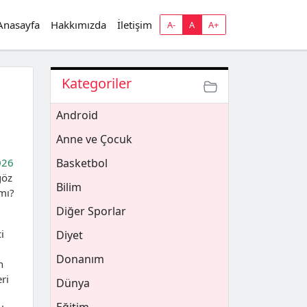
Anasayfa
Hakkımızda
İletişim
A-
A
A+
Kategoriler
Android
Anne ve Çocuk
026
Basketbol
göz
Bilim
mı?
Diğer Sporlar
i
Diyet
Donanım
n
ri
Dünya