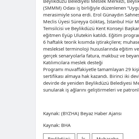
Beylikdüzü Belediyesi Meslek Merkezi, Beyl
(SMMM) Odası iş birliğiyle düzenlenen “Uyg
merasimiyle sona erdi. Erol Günaydın Sahnesi
Meclis Üyesi Süreyya Göktaş, İstanbul Hür 
Temsilcisi ve Beylikdüzü Kent Konseyi Başka
eğitmen Eyüp Ulutekin katıldı. Eğitim program
6 haftalık teorik kısımda iştirakçilere; muha
mesleksel terminoloji hususlarında eğitim ve
gerçek senaryolarla fatura, makbuz ve beyan
Katılımcılara meslek desteği
Programı muvaffakiyetle tamamlayan 29 kişi, iş
sertifikası almaya hak kazandı. Birinci iki de
devirde de yeniden Beylikdüzü Belediyesi Me
sunularak iş ağlarını geliştirmeleri ve patron
Kaynak: (BYZHA) Beyaz Haber Ajansı
Kaynak: BHA
Beylikdüzü
İş
Muhasebe