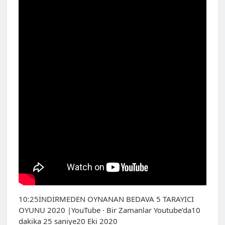
10:25İNDİRMEDEN OYNANAN BEDAVA 5 TARAYICI
OYUNU 2020 |YouTube · Bir Zamanlar Youtube’da10
dakika 25 saniye20 Eki 2020