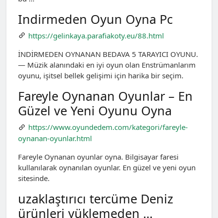
Indirmeden Oyun Oyna Pc
https://gelinkaya.parafiakoty.eu/88.html
İNDİRMEDEN OYNANAN BEDAVA 5 TARAYICI OYUNU.
— Müzik alanındaki en iyi oyun olan Enstrümanlarım
oyunu, işitsel bellek gelişimi için harika bir seçim.
Fareyle Oynanan Oyunlar – En
Güzel ve Yeni Oyunu Oyna
https://www.oyundedem.com/kategori/fareyle-
oynanan-oyunlar.html
Fareyle Oynanan oyunlar oyna. Bilgisayar faresi
kullanılarak oynanılan oyunlar. En güzel ve yeni oyun
sitesinde.
uzaklaştırıcı tercüme Deniz
ürünleri yüklemeden …