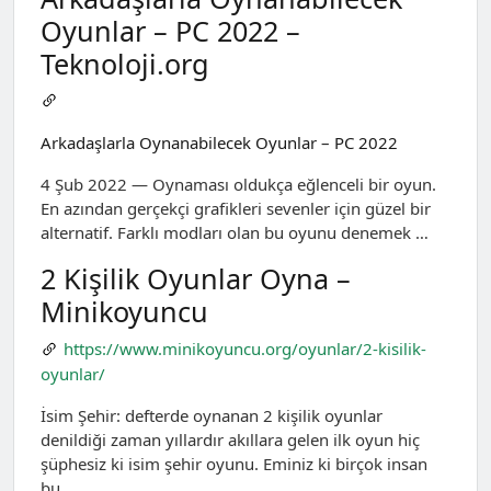
Oyunlar – PC 2022 –
Teknoloji.org
Arkadaşlarla Oynanabilecek Oyunlar – PC 2022
4 Şub 2022 — Oynaması oldukça eğlenceli bir oyun.
En azından gerçekçi grafikleri sevenler için güzel bir
alternatif. Farklı modları olan bu oyunu denemek …
2 Kişilik Oyunlar Oyna –
Minikoyuncu
https://www.minikoyuncu.org/oyunlar/2-kisilik-
oyunlar/
İsim Şehir: defterde oynanan 2 kişilik oyunlar
denildiği zaman yıllardır akıllara gelen ilk oyun hiç
şüphesiz ki isim şehir oyunu. Eminiz ki birçok insan
bu …