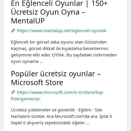
En Eğlenceli Oyunlar | 150+
Ücretsiz Oyun Oyna –
MentalUP
https://www.mentalup.net/eglenceli-oyunlar
Eğlenceli bir görsel zeka oyunu olan Gözümden
Kaçmaz, görsel dikkat ile kıyaslama becerilerinin
gelişimine etki eder. OYNA. Bu sayfadaki indirmeden
oyun oynama …
Popüler ücretsiz oyunlar –
Microsoft Store
https://www.microsoft.com/tr-tr/store/top-
free/games/pc
Ücretsiz yüklemeler ve güvenlik · Eğitim · Site
Haritasını Göster. Ara Microsoft.com’da ara. İptal 0
Sepet 0 alışveriş sepetinizdeki öğeler …