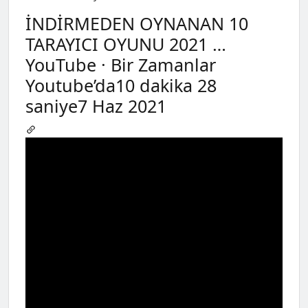
İNDİRMEDEN OYNANAN 10
TARAYICI OYUNU 2021 …
YouTube · Bir Zamanlar
Youtube’da10 dakika 28
saniye7 Haz 2021