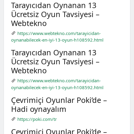
Tarayıcıdan Oynanan 13
Ücretsiz Oyun Tavsiyesi –
Webtekno
https://www.webtekno.com/tarayicidan-
oynanabilecek-en-iyi-13-oyun-h108592.html
Tarayıcıdan Oynanan 13
Ücretsiz Oyun Tavsiyesi –
Webtekno
https://www.webtekno.com/tarayicidan-
oynanabilecek-en-iyi-13-oyun-h108592.html
Çevrimiçi Oyunlar Poki’de –
Hadi oynayalım
https://poki.com/tr
Çevrimiçi Oyunlar Poki’de –