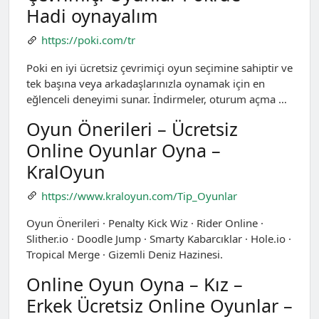
Hadi oynayalım
https://poki.com/tr
Poki en iyi ücretsiz çevrimiçi oyun seçimine sahiptir ve
tek başına veya arkadaşlarınızla oynamak için en
eğlenceli deneyimi sunar. İndirmeler, oturum açma …
Oyun Önerileri – Ücretsiz
Online Oyunlar Oyna –
KralOyun
https://www.kraloyun.com/Tip_Oyunlar
Oyun Önerileri · Penalty Kick Wiz · Rider Online ·
Slither.io · Doodle Jump · Smarty Kabarcıklar · Hole.io ·
Tropical Merge · Gizemli Deniz Hazinesi.
Online Oyun Oyna – Kız –
Erkek Ücretsiz Online Oyunlar –