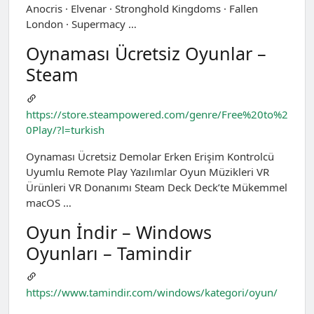
Anocris · Elvenar · Stronghold Kingdoms · Fallen
London · Supermacy …
Oynaması Ücretsiz Oyunlar –
Steam
https://store.steampowered.com/genre/Free%20to%2
0Play/?l=turkish
Oynaması Ücretsiz Demolar Erken Erişim Kontrolcü
Uyumlu Remote Play Yazılımlar Oyun Müzikleri VR
Ürünleri VR Donanımı Steam Deck Deck’te Mükemmel
macOS …
Oyun İndir – Windows
Oyunları – Tamindir
https://www.tamindir.com/windows/kategori/oyun/