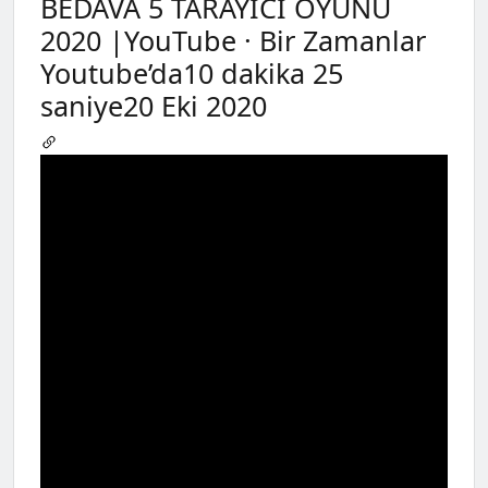
BEDAVA 5 TARAYICI OYUNU
2020 |YouTube · Bir Zamanlar
Youtube’da10 dakika 25
saniye20 Eki 2020