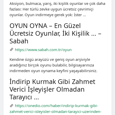
Aksiyon, bulmaca, yarış, iki kişilik oyunlar ve çok daha
fazlası: Her türlü zevke uygun ücretsiz çevrimiçi
oyunlar. Oyun indirmeye gerek yok: İster …
OYUN OYNA – En Güzel
Ücretsiz Oyunlar, İki Kişilik … –
Sabah
https://www.sabah.com.tr/oyun
Kendine özgü arayüzü ve geniş oyun arşiviyle
aradığınız birçok oyunu bulabilir, bilgisayarınıza
indirmeden oyun oynama keyfini yaşayabilirsiniz.
İndirip Kurmak Gibi Zahmet
Verici İşleyişler Olmadan
Tarayıcı …
https://onedio.com/haber/indirip-kurmak-gibi-
zahmet-verici-isleyisler-olmadan-tarayici-uzerinden-