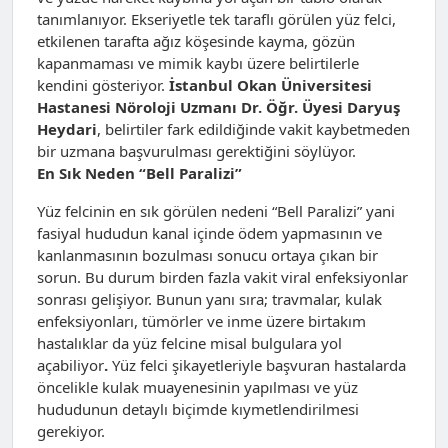
tanımlanıyor. Ekseriyetle tek taraflı görülen yüz felci,
etkilenen tarafta ağız köşesinde kayma, gözün
kapanmaması ve mimik kaybı üzere belirtilerle
kendini gösteriyor.
İstanbul Okan Üniversitesi
Hastanesi Nöroloji Uzmanı Dr. Öğr. Üyesi Daryuş
Heydari
, belirtiler fark edildiğinde vakit kaybetmeden
bir uzmana başvurulması gerektiğini söylüyor.
En Sık Neden “Bell Paralizi”
Yüz felcinin en sık görülen nedeni “Bell Paralizi” yani
fasiyal hududun kanal içinde ödem yapmasının ve
kanlanmasının bozulması sonucu ortaya çıkan bir
sorun. Bu durum birden fazla vakit viral enfeksiyonlar
sonrası gelişiyor. Bunun yanı sıra; travmalar, kulak
enfeksiyonları, tümörler ve inme üzere birtakım
hastalıklar da yüz felcine misal bulgulara yol
açabiliyor
.
Yüz felci şikayetleriyle başvuran hastalarda
öncelikle kulak muayenesinin yapılması ve yüz
hududunun detaylı biçimde kıymetlendirilmesi
gerekiyor.