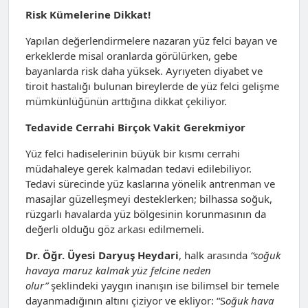
Risk Kümelerine Dikkat!
Yapılan değerlendirmelere nazaran yüz felci bayan ve
erkeklerde misal oranlarda görülürken, gebe
bayanlarda risk daha yüksek. Ayrıyeten diyabet ve
tiroit hastalığı bulunan bireylerde de yüz felci gelişme
mümkünlüğünün arttığına dikkat çekiliyor.
Tedavide Cerrahi Birçok Vakit Gerekmiyor
Yüz felci hadiselerinin büyük bir kısmı cerrahi
müdahaleye gerek kalmadan tedavi edilebiliyor.
Tedavi sürecinde yüz kaslarına yönelik antrenman ve
masajlar güzelleşmeyi desteklerken; bilhassa soğuk,
rüzgarlı havalarda yüz bölgesinin korunmasının da
değerli olduğu göz arkası edilmemeli.
Dr. Öğr. Üyesi Daryuş Heydari
, halk arasında
“soğuk
havaya maruz kalmak yüz felcine neden
olur”
şeklindeki yaygın inanışın ise bilimsel bir temele
dayanmadığının altını çiziyor ve ekliyor: “S
oğuk hava