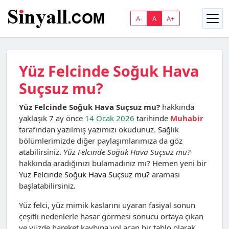
A-
A
A+
Yüz Felcinde Soğuk Hava
Suçsuz mu?
Yüz Felcinde Soğuk Hava Suçsuz mu?
hakkında
yaklaşık 7 ay önce
14 Ocak 2026
tarihinde
Muhabir
tarafından yazılmış yazımızı okudunuz.
Sağlık
bölümlerimizde diğer paylaşımlarımıza da göz
atabilirsiniz.
Yüz Felcinde Soğuk Hava Suçsuz mu?
hakkında aradığınızı bulamadınız mı? Hemen yeni bir
Yüz Felcinde Soğuk Hava Suçsuz mu?
araması
başlatabilirsiniz.
Yüz felci, yüz mimik kaslarını uyaran fasiyal sonun
çeşitli nedenlerle hasar görmesi sonucu ortaya çıkan
ve yüzde hareket kaybına yol açan bir tablo olarak