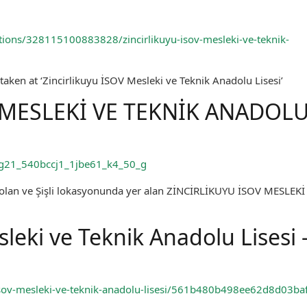
tions/328115100883828/zincirlikuyu-isov-mesleki-ve-teknik-
aken at ‘Zincirlikuyu İSOV Mesleki ve Teknik Anadolu Lisesi’
 MESLEKİ VE TEKNİK ANADOL
bg21_540bccj1_1jbe61_k4_50_g
it olan ve Şişli lokasyonunda yer alan ZİNCİRLİKUYU İSOV MESLEKİ
leki ve Teknik Anadolu Lisesi 
u-isov-mesleki-ve-teknik-anadolu-lisesi/561b480b498ee62d8d03ba