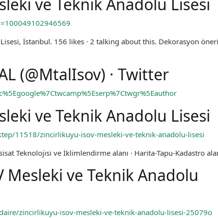
sleki ve Teknik Anadolu Lisesi
?id=100049102946569
isesi, İstanbul. 156 likes · 2 talking about this. Dekorasyon öneri
AL (@MtalIsov) · Twitter
=twsrc%5Egoogle%7Ctwcamp%5Eserp%7Ctwgr%5Eauthor
sleki ve Teknik Anadolu Lisesi
p/11518/zincirlikuyu-isov-mesleki-ve-teknik-anadolu-lisesi
esisat Teknolojisi ve İklimlendirme alanı · Harita-Tapu-Kadastro ala
OV Mesleki ve Teknik Anadolu
-daire/zincirlikuyu-isov-mesleki-ve-teknik-anadolu-lisesi-25079o