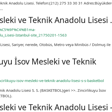
e Teknik Anadolu Lisesi. Telefon:(212) 275 33 30 31 Adres:Büyükder
 …
sleki ve Teknik Anadolu Lisesi
_ta%C5%9F%C4%B1ma-
lu_Lisesi-Istanbul-site_21750201-1563
Lisesi, Sariyer, nerede, Otobüs, Metro veya Minibüs / Dolmuş ile
uyu İsov Mesleki ve Teknik
cirlikuyu-isov-mesleki-ve-teknik-anadolu-lisesi-s-s-basketbol
ik Anadolu Lisesi S. S. (BASKETBOL)geri >>. Zincirlikuyu İsov
ETBOL).
leki ve Teknik Anadolu Lisesi 