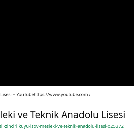
u Lisesi – YouTubehttps://www.youtube.com ›
leki ve Teknik Anadolu Lisesi
sli-zincirlikuyu-isov-mesleki-ve-teknik-anadolu-lisesi-o25372