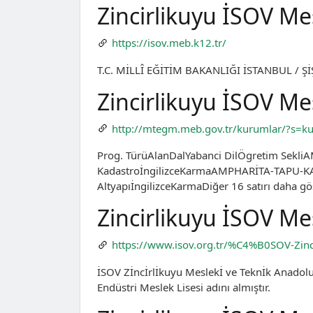
Zincirlikuyu İSOV Me
https://isov.meb.k12.tr/
T.C. MİLLÎ EĞİTİM BAKANLIĞI İSTANBUL / ŞİŞL
Zincirlikuyu İSOV Me
http://mtegm.meb.gov.tr/kurumlar/?s
Prog. TürüAlanDalYabanci DilÖgretim Sek
KadastroİngilizceKarmaAMPHARİTA‑TAPU‑K
AltyapıİngilizceKarmaDiğer 16 satırı daha gö
Zincirlikuyu İSOV Me
https://www.isov.org.tr/%C4%B0SOV-Zinc
İSOV Zİncİrlİkuyu Meslekİ ve Teknİk Anadolu 
Endüstri Meslek Lisesi adını almıştır.