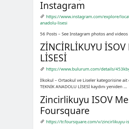
Instagram
https://www.instagram.com/explore/loca
anadolu-lisesi
56 Posts – See Instagram photos and videos t
ZİNCİRLİKUYU İSOV
LİSESİ
https://www.bulurum.com/details/453k
İlkokul – Ortaokul ve Liseler kategorisine a
TEKNİK ANADOLU LİSESİ kaydını yeniden …
Zincirlikuyu ISOV Mes
Foursquare
https://tr.foursquare.com/v/zincirlikuy