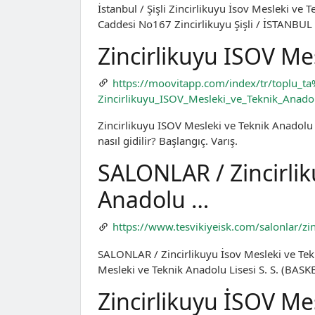
İstanbul / Şişli Zincirlikuyu İsov Mesleki v
Caddesi No167 Zincirlikuyu Şişli / İSTANBUL
Zincirlikuyu ISOV Me
https://moovitapp.com/index/tr/toplu
Zincirlikuyu_ISOV_Mesleki_ve_Teknik_Anado
Zincirlikuyu ISOV Mesleki ve Teknik Anadolu 
nasıl gidilir? Başlangıç. Varış.
SALONLAR / Zincirlik
Anadolu …
https://www.tesvikiyeisk.com/salonlar/zin
SALONLAR / Zincirlikuyu İsov Mesleki ve Tekn
Mesleki ve Teknik Anadolu Lisesi S. S. (BASK
Zincirlikuyu İSOV Mes