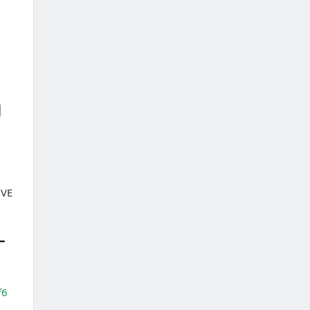
U
 VE
–
f6