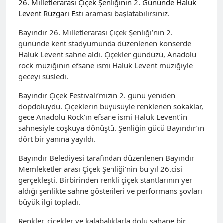
26. Milletlerarası Çiçek Şenliğinin 2. Gününde Haluk
Levent Rüzgarı Esti
araması başlatabilirsiniz.
Bayındır 26. Milletlerarası Çiçek Şenliği’nin 2.
gününde kent stadyumunda düzenlenen konserde
Haluk Levent sahne aldı. Çiçekler gündüzü, Anadolu
rock müziğinin efsane ismi Haluk Levent müziğiyle
geceyi süsledi.
Bayındır Çiçek Festivali’mizin 2. günü yeniden
dopdoluydu. Çiçeklerin büyüsüyle renklenen sokaklar,
gece Anadolu Rock’ın efsane ismi Haluk Levent’in
sahnesiyle coşkuya dönüştü. Şenliğin gücü Bayındır’ın
dört bir yanına yayıldı.
Bayındır Belediyesi tarafından düzenlenen Bayındır
Memleketler arası Çiçek Şenliği’nin bu yıl 26.cisi
gerçekleşti. Birbirinden renkli çiçek stantlarının yer
aldığı şenlikte sahne gösterileri ve performans şovları
büyük ilgi topladı.
Renkler, çiçekler ve kalabalıklarla dolu şahane bir