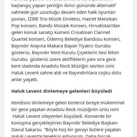
başlangıç yapan şenliğin ikinci gününde alternatif
sahnede gün uzunluğu devam eden halk oyunları
şovları, İZBB Trio Müzik Dinletisi, Hasret Menokan
Pop konseri, Bando Mozaik Konseri, Hırvatistan’dan
gelen konuk sanatçı kümesi Crioatioan Clarinet
Quartet konseri, Ödemiş Belediye Bandosu konseri,
Bayındır Alayına Makara Bayan Tiyatro Gurubu
gösterisi, Bayındır Kent Kurulu Çiçeklerin Sesi Ritim
Gurubu gösterisi üzere aktifliklerin yanı sıra gece
kent stadında Anadolu Rock Müziğin sevilen ismi
Haluk Levent sahne aldı ve Bayındırlılara coşku dolu
anlar yaşattı.
Haluk Levent dinlemeye gelenleri büyüledi
Kendisini dinlemeye gelen binlerce bireye mükemmel
bir gece yaşatan Anadolu Rock müziğinin ünlü ismi
Haluk Levent izleyenleri büyüledi. Konserde bir
konuşma gerçekleştiren Bayındır Belediye Başkanı
Davut Sakarsu “Böyle hoş bir geceyi bizlere yaşatan
Haluk Levent’e teşekkür ediyorum. Daha birçok