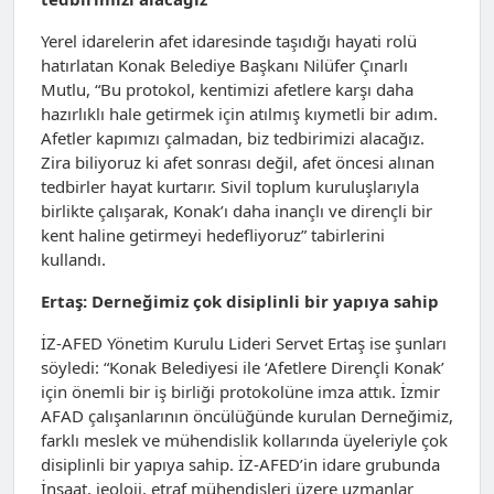
Yerel idarelerin afet idaresinde taşıdığı hayati rolü
hatırlatan Konak Belediye Başkanı Nilüfer Çınarlı
Mutlu, “Bu protokol, kentimizi afetlere karşı daha
hazırlıklı hale getirmek için atılmış kıymetli bir adım.
Afetler kapımızı çalmadan, biz tedbirimizi alacağız.
Zira biliyoruz ki afet sonrası değil, afet öncesi alınan
tedbirler hayat kurtarır. Sivil toplum kuruluşlarıyla
birlikte çalışarak, Konak’ı daha inançlı ve dirençli bir
kent haline getirmeyi hedefliyoruz” tabirlerini
kullandı.
Ertaş: Derneğimiz çok disiplinli bir yapıya sahip
İZ-AFED Yönetim Kurulu Lideri Servet Ertaş ise şunları
söyledi: “Konak Belediyesi ile ‘Afetlere Dirençli Konak’
için önemli bir iş birliği protokolüne imza attık. İzmir
AFAD çalışanlarının öncülüğünde kurulan Derneğimiz,
farklı meslek ve mühendislik kollarında üyeleriyle çok
disiplinli bir yapıya sahip. İZ-AFED’in idare grubunda
İnşaat, jeoloji, etraf mühendisleri üzere uzmanlar