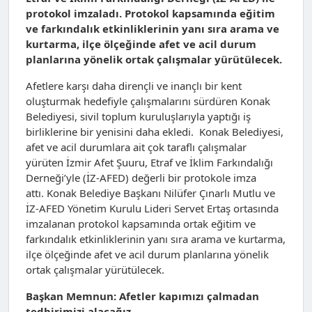
protokol imzaladı. Protokol kapsamında eğitim
ve farkındalık etkinliklerinin yanı sıra arama ve
kurtarma, ilçe ölçeğinde afet ve acil durum
planlarına yönelik ortak çalışmalar yürütülecek.
Afetlere karşı daha dirençli ve inançlı bir kent
oluşturmak hedefiyle çalışmalarını sürdüren Konak
Belediyesi, sivil toplum kuruluşlarıyla yaptığı iş
birliklerine bir yenisini daha ekledi. Konak Belediyesi,
afet ve acil durumlara ait çok taraflı çalışmalar
yürüten İzmir Afet Şuuru, Etraf ve İklim Farkındalığı
Derneği’yle (İZ-AFED) değerli bir protokole imza
attı. Konak Belediye Başkanı Nilüfer Çınarlı Mutlu ve
İZ-AFED Yönetim Kurulu Lideri Servet Ertaş ortasında
imzalanan protokol kapsamında ortak eğitim ve
farkındalık etkinliklerinin yanı sıra arama ve kurtarma,
ilçe ölçeğinde afet ve acil durum planlarına yönelik
ortak çalışmalar yürütülecek.
Başkan Memnun: Afetler kapımızı çalmadan
tedbirimizi alacağız