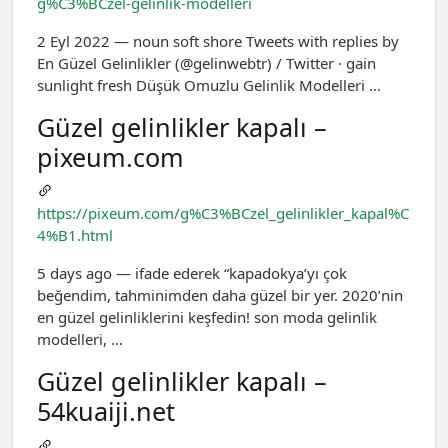
g%C3%BCzel-gelinlik-modelleri
2 Eyl 2022 — noun soft shore Tweets with replies by
En Güzel Gelinlikler (@gelinwebtr) / Twitter · gain
sunlight fresh Düşük Omuzlu Gelinlik Modelleri …
Güzel gelinlikler kapalı –
pixeum.com
https://pixeum.com/g%C3%BCzel_gelinlikler_kapal%C
4%B1.html
5 days ago — ifade ederek “kapadokya’yı çok
beğendim, tahminimden daha güzel bir yer. 2020’nin
en güzel gelinliklerini keşfedin! son moda gelinlik
modelleri, …
Güzel gelinlikler kapalı –
54kuaiji.net