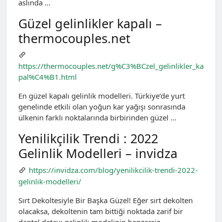
aslında …
Güzel gelinlikler kapalı –
thermocouples.net
https://thermocouples.net/g%C3%BCzel_gelinlikler_ka
pal%C4%B1.html
En güzel kapalı gelinlik modelleri. Türkiye’de yurt
genelinde etkili olan yoğun kar yağışı sonrasında
ülkenin farklı noktalarında birbirinden güzel …
Yenilikçilik Trendi : 2022
Gelinlik Modelleri – invidza
https://invidza.com/blog/yenilikcilik-trendi-2022-
gelinlik-modelleri/
Sırt Dekoltesiyle Bir Başka Güzel! Eğer sırt dekolten
olacaksa, dekoltenin tam bittiği noktada zarif bir
dantel detayı gelinlik modelinin benzersiz