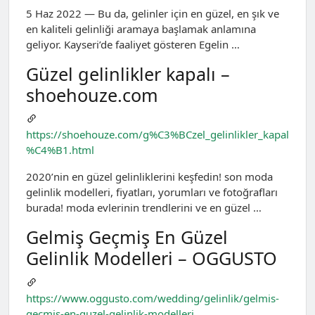
5 Haz 2022 — Bu da, gelinler için en güzel, en şık ve
en kaliteli gelinliği aramaya başlamak anlamına
geliyor. Kayseri’de faaliyet gösteren Egelin …
Güzel gelinlikler kapalı –
shoehouze.com
https://shoehouze.com/g%C3%BCzel_gelinlikler_kapal
%C4%B1.html
2020’nin en güzel gelinliklerini keşfedin! son moda
gelinlik modelleri, fiyatları, yorumları ve fotoğrafları
burada! moda evlerinin trendlerini ve en güzel …
Gelmiş Geçmiş En Güzel
Gelinlik Modelleri – OGGUSTO
https://www.oggusto.com/wedding/gelinlik/gelmis-
gecmis-en-guzel-gelinlik-modelleri