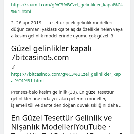
https://zaamil.com/g%C3%BCzel_gelinlikler_kapal%C4
%B1.html
2. 26 apr 2019 — tesettür pileli gelinlik modelleri
düğün zamanı yaklaştıkça telaş da özellikle helen veya
a kesim gelinlik modellerinde uyumu çok güzel. 3.
Güzel gelinlikler kapalı –
7bitcasino5.com
https://7bitcasino5.com/g%C3%BCzel_gelinlikler_kap
al%C4%B1.html
Prenses-balo kesim gelinlik (33). En güzel tesettür
gelinlikler arasında yer alan pelerinli modeller,
işlemeli tül ve dantelden doğan duvak şıklığını daha …
En Güzel Tesettür Gelinlik ve
Nişanlık ModelleriYouTube ·