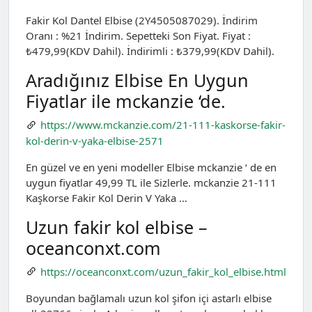
Fakir Kol Dantel Elbise (2Y4505087029). İndirim
Oranı : %21 İndirim. Sepetteki Son Fiyat. Fiyat :
₺479,99(KDV Dahil). İndirimli : ₺379,99(KDV Dahil).
Aradığınız Elbise En Uygun
Fiyatlar ile mckanzie ‘de.
https://www.mckanzie.com/21-111-kaskorse-fakir-
kol-derin-v-yaka-elbise-2571
En güzel ve en yeni modeller Elbise mckanzie ‘ de en
uygun fiyatlar 49,99 TL ile Sizlerle. mckanzie 21-111
Kaşkorse Fakir Kol Derin V Yaka …
Uzun fakir kol elbise –
oceanconxt.com
https://oceanconxt.com/uzun_fakir_kol_elbise.html
Boyundan bağlamalı uzun kol şifon i̇çi astarlı elbise