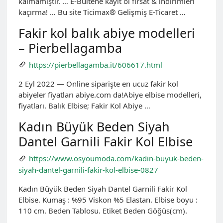
kalmamıştır. … E-Bültene kayıt ol fırsat & indirimleri
kaçırma! … Bu site Ticimax® Gelişmiş E-Ticaret …
Fakir kol balık abiye modelleri
– Pierbellagamba
https://pierbellagamba.it/606617.html
2 Eyl 2022 — Online siparişte en ucuz fakir kol
abiyeler fiyatları abiye.com da!Abiye elbise modelleri,
fiyatları. Balık Elbise; Fakir Kol Abiye …
Kadın Büyük Beden Siyah
Dantel Garnili Fakir Kol Elbise
https://www.osyoumoda.com/kadin-buyuk-beden-
siyah-dantel-garnili-fakir-kol-elbise-0827
Kadın Büyük Beden Siyah Dantel Garnili Fakir Kol
Elbise. Kumaş : %95 Viskon %5 Elastan. Elbise boyu :
110 cm. Beden Tablosu. Etiket Beden Göğüs(cm).