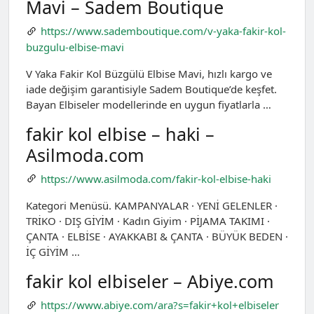
Mavi – Sadem Boutique
https://www.sademboutique.com/v-yaka-fakir-kol-
buzgulu-elbise-mavi
V Yaka Fakir Kol Büzgülü Elbise Mavi, hızlı kargo ve
iade değişim garantisiyle Sadem Boutique’de keşfet.
Bayan Elbiseler modellerinde en uygun fiyatlarla …
fakir kol elbise – haki –
Asilmoda.com
https://www.asilmoda.com/fakir-kol-elbise-haki
Kategori Menüsü. KAMPANYALAR · YENİ GELENLER ·
TRİKO · DIŞ GİYİM · Kadın Giyim · PİJAMA TAKIMI ·
ÇANTA · ELBİSE · AYAKKABI & ÇANTA · BÜYÜK BEDEN ·
İÇ GİYİM …
fakir kol elbiseler – Abiye.com
https://www.abiye.com/ara?s=fakir+kol+elbiseler