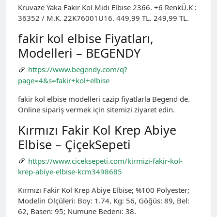
Kruvaze Yaka Fakir Kol Midi Elbise 2366. +6 RenkÜ.K :
36352 / M.K. 22K76001U16. 449,99 TL. 249,99 TL.
fakir kol elbise Fiyatları,
Modelleri – BEGENDY
https://www.begendy.com/q?
page=4&s=fakir+kol+elbise
fakir kol elbise modelleri cazip fiyatlarla Begend de.
Online sipariş vermek için sitemizi ziyaret edin.
Kırmızı Fakir Kol Krep Abiye
Elbise – ÇiçekSepeti
https://www.ciceksepeti.com/kirmizi-fakir-kol-
krep-abiye-elbise-kcm3498685
Kırmızı Fakir Kol Krep Abiye Elbise; %100 Polyester;
Modelin Ölçüleri: Boy: 1.74, Kg: 56, Göğüs: 89, Bel:
62, Basen: 95; Numune Bedeni: 38.