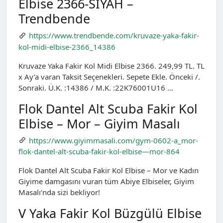
Elbise 2366-SIYAH –
Trendbende
https://www.trendbende.com/kruvaze-yaka-fakir-
kol-midi-elbise-2366_14386
Kruvaze Yaka Fakir Kol Midi Elbise 2366. 249,99 TL. TL
x Ay’a varan Taksit Seçenekleri. Sepete Ekle. Önceki /.
Sonraki. Ü.K. :14386 / M.K. :22K76001U16 …
Flok Dantel Alt Scuba Fakir Kol
Elbise – Mor – Giyim Masalı
https://www.giyimmasali.com/gym-0602-a_mor-
flok-dantel-alt-scuba-fakir-kol-elbise—mor-864
Flok Dantel Alt Scuba Fakir Kol Elbise – Mor ve Kadın
Giyime damgasını vuran tüm Abiye Elbiseler, Giyim
Masalı’nda sizi bekliyor!
V Yaka Fakir Kol Büzgülü Elbise