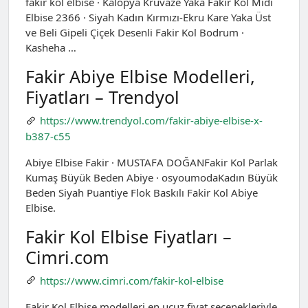
fakir kol elbise · Kalopya Kruvaze Yaka Fakir Kol Midi
Elbise 2366 · Siyah Kadın Kırmızı-Ekru Kare Yaka Üst
ve Beli Gipeli Çiçek Desenli Fakir Kol Bodrum ·
Kasheha …
Fakir Abiye Elbise Modelleri,
Fiyatları – Trendyol
https://www.trendyol.com/fakir-abiye-elbise-x-
b387-c55
Abiye Elbise Fakir · MUSTAFA DOĞANFakir Kol Parlak
Kumaş Büyük Beden Abiye · osyoumodaKadın Büyük
Beden Siyah Puantiye Flok Baskılı Fakir Kol Abiye
Elbise.
Fakir Kol Elbise Fiyatları –
Cimri.com
https://www.cimri.com/fakir-kol-elbise
Fakir Kol Elbise modelleri en ucuz fiyat seçenekleriyle