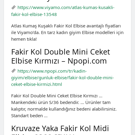
https://www.viyamo.com/atlas-kumas-kusakli-
fakir-kol-elbise-13548
Atlas Kumaş Kuşaklı Fakir Kol Elbise avantajlı fiyatları
ile Viyamo’da. En tarz kadın giyim Elbise modelleri için
hemen tıkla!
Fakir Kol Double Mini Ceket
Elbise Kırmızı – Npopi.com
https://www.npopi.com/tr/kadin-
giyim/elbise/gunluk-elbise/fakir-kol-double-mini-
ceket-elbise-kirmizi.html
Fakir Kol Double Mini Ceket Elbise Kırmızı …
Mankendeki ürün S/36 bedendir. … Ürünler tam
kalıptır, normalde kullandığınız bedeni alabilirsiniz.
Standart beden …
Kruvaze Yaka Fakir Kol Midi