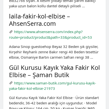
elb32766 siyah. A kesim yılbaşı temalı yarım balıkçı
yaka uzun balon kollu dantel detaylı piliseli …
laila-fakir-kol-elbise –
AhsenSerra.com
https://www.ahsenserra.com/index.php?
route=product/product&path=33&product_id=53
Adana Sinop guestoehop Beyaz 32 Beden şık giysiler,
Kırşehir Reyhanlı zenne Bakır rengi 40 Beden tesettür
elbise, Osmaniye Bartın carmen Safran rengi 38 …
Gül Kurusu Kayık Yaka Fakir Kol
Elbise – Şaman Butik
https://www.saman-butik.com/gul-kurusu-kayik-
yaka-fakir-kol-elbise-21973
Gül Kurusu Kayık Yaka Fakir Kol Elbise · Ürün standart
bedendir, 36-42 beden aralığı için uygundur. · Model
Boyu ve Kilosu: 164 cm, 50 kg · Kumaş İçeriği: %95 …