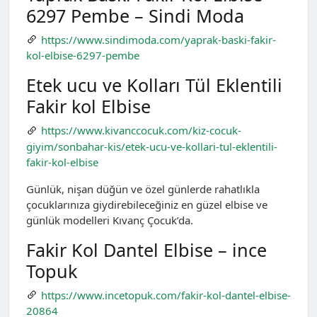
6297 Pembe – Sindi Moda
https://www.sindimoda.com/yaprak-baski-fakir-
kol-elbise-6297-pembe
Etek ucu ve Kolları Tül Eklentili
Fakir kol Elbise
https://www.kivanccocuk.com/kiz-cocuk-
giyim/sonbahar-kis/etek-ucu-ve-kollari-tul-eklentili-
fakir-kol-elbise
Günlük, nişan düğün ve özel günlerde rahatlıkla
çocuklarınıza giydirebileceğiniz en güzel elbise ve
günlük modelleri Kıvanç Çocuk’da.
Fakir Kol Dantel Elbise – ince
Topuk
https://www.incetopuk.com/fakir-kol-dantel-elbise-
20864