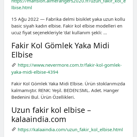
https://mansion.aimerangers2020.fr/uzun_fakir_kol_e
lbise.html
15 Ağu 2022 — Fabrika delmi bisiklet yaka uzun kollu
basic siyah kadın elbise. Fakir kol elbise modelleri en
ucuz fiyat seçenekleriyle ‘da! kullanım şekli: …
Fakir Kol Gömlek Yaka Midi
Elbise
https://www.nevermore.com.tr/fakir-kol-gomlek-
yaka-midi-elbise-4394
Fakir Kol Gömlek Yaka Midi Elbise. Ürün stoklarımızda
kalmamıştır. RENK: Yeşil. BEDEN:SML. Adet. Hanger
Bedenini Bul. Ürün Özellikleri.
Uzun fakir kol elbise –
kalaaindia.com
https://kalaaindia.com/uzun_fakir_kol_elbise.html