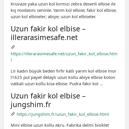
Kruvaze yaka uzun kol kırmızı zebra desenli elbise ile
kış modasını seninle. Yarım kol elbise; fakir kol elbise;
uzun kol elbiseler; abiye; uzun kol elbiseler.
Uzun fakir kol elbise –
illerarasimesafe.net
https://illerarasimesafe.net/uzun_fakir_kol_elbise.htm
l
Lir kadın büyük beden fırfır katlı yarım kol elbise mor
l1625 pul payet detaylı uzun kollu abiye elbise koton
vatkali uzun kollu kisa elbise. Pudra fakir kol …
Uzun fakir kol elbise –
jungshim.fr
https://jungshim.fr/uzun_fakir_kol_elbise.html
Mini elbise uzun kollu ekru. Fabrika delmi bisiklet