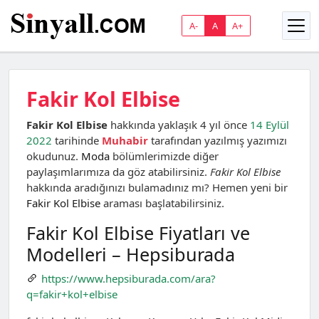
A-
A
A+
Fakir Kol Elbise
Fakir Kol Elbise
hakkında yaklaşık 4 yıl önce
14 Eylül
2022
tarihinde
Muhabir
tarafından yazılmış yazımızı
okudunuz.
Moda
bölümlerimizde diğer
paylaşımlarımıza da göz atabilirsiniz.
Fakir Kol Elbise
hakkında aradığınızı bulamadınız mı? Hemen yeni bir
Fakir Kol Elbise
araması başlatabilirsiniz.
Fakir Kol Elbise Fiyatları ve
Modelleri – Hepsiburada
https://www.hepsiburada.com/ara?
q=fakir+kol+elbise