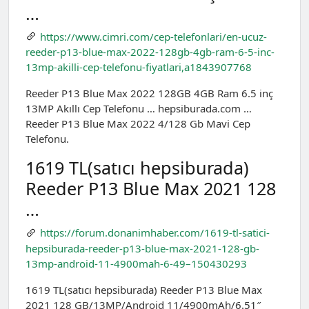
…
https://www.cimri.com/cep-telefonlari/en-ucuz-
reeder-p13-blue-max-2022-128gb-4gb-ram-6-5-inc-
13mp-akilli-cep-telefonu-fiyatlari,a1843907768
Reeder P13 Blue Max 2022 128GB 4GB Ram 6.5 inç
13MP Akıllı Cep Telefonu … hepsiburada.com …
Reeder P13 Blue Max 2022 4/128 Gb Mavi Cep
Telefonu.
1619 TL(satıcı hepsiburada)
Reeder P13 Blue Max 2021 128
…
https://forum.donanimhaber.com/1619-tl-satici-
hepsiburada-reeder-p13-blue-max-2021-128-gb-
13mp-android-11-4900mah-6-49–150430293
1619 TL(satıcı hepsiburada) Reeder P13 Blue Max
2021 128 GB/13MP/Android 11/4900mAh/6.51″