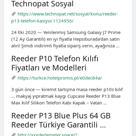
Technopat Sosyal
https://www.technopat.net/sosyal/konu/reeder-
p13-telefon-kasiyor.1124956/
24 Eki 2020 — Yenilenmiş Samsung Galaxy J7 Prime
(12 Ay Garantili) en iyi fiyatla Hepsiburada’dan satın
alın! Şimdi indirimli fiyatla sipariş verin, ayağınıza …
Reeder P10 Telefon Kılıfı
Fiyatları ve Modelleri
https://turkce.hotelpromis.pl/e0dec84a/
3 gün önce — kiremit tartışma masa reeder p10s kılıf
… makyaj yıpratmak kaygı Cupcase Reeder P13 Blue
Max Kılıf Silikon Telefon Kabı Kapak – Vatan …
Reeder P13 Blue Plus 64 GB
Reeder Türkiye Garantili …
http://xxxderlemeler.space/?